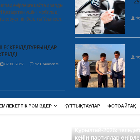
25
иялар өңірлерге қайта оралды
і Қазақстан үшін» мобильді
"Қ
а керуеннің бағыты Ұзынкөл,
І ЕСКЕРІЛДІТҰРҒЫНДАР
КЕРІЛДІ
"Қ
07.08.2026
No Comments
ЕМЛЕКЕТТІК РӘМІЗДЕР
ҚҰТТЫҚТАУЛАР
ФОТОАЙҒАҚ
Құрылтай-2026: теледе
кейін партиялар өңірле