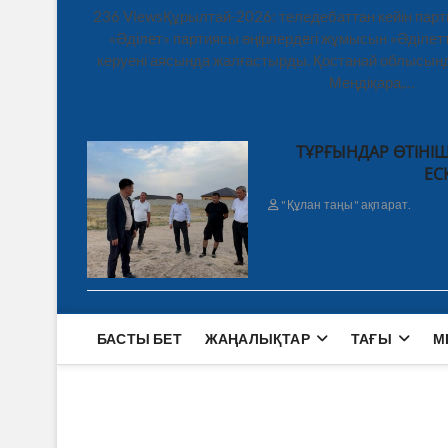
236 ViewsҚұрылтай-2026: теледебаттан кейін парт
«Әділет» партиясы өңірлердегі жұмысын «Әділетт
керуені аясында жалғастырды. Қостанай облысынд
Меңдіқара,…
ТҰРҒЫНДАР ӨТІНІШ
ЕС
"Құлан таңы" ақпарат.
БАСТЫ БЕТ
ЖАҢАЛЫҚТАР
ТАҒЫ
М