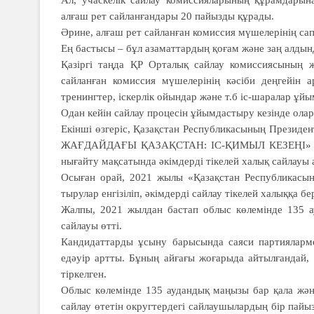
алғаш рет сайланғандары 20 пайызды құрады.
Әрине, алғаш рет сайланған комис­сия мүшелерінің сап
Ең бастысы – бұл азамат­тардың қоғам және заң алдын­
Қазіргі таңда ҚР Орта­лық сайлау комис­сия­сы­­­­ның
сайланған ко­­миссия мүше­лерінің кәсіби дең­­гейін
тренингтер, іс­кер­лік ойындар және т.б іс-шаралар ұй
Одан кейін сайлау процесін ұйым­­дастыру кезінде олар
Екінші өзгеріс, Қазақстан Респуб­ликасының Презид
ЖАҒДАЙДАҒЫ ҚАЗАҚСТАН: ІС-ҚИМЫЛ КЕЗЕҢІ» атты
нығайту мақсатында әкімдерді тікелей халық сайлауы а
Осыған орай, 2021 жылы «Қазақстан Республикасын
тырулар енгізіліп, әкімдерді сайлау тікелей халыққа бер
Жалпы, 2021 жылдан бастап облыс көлемінде 135 ау
сайлауы өтті.
Кандидаттарды ұсыну бары­сында саяси партиялармен
едәуір артты. Бұның айғағы жоғарыда айтылғандай, 1
тіркелген.
Облыс көлемінде 135 ау­дандық маңызы бар қала жән
сайлау өтетін округ­тердегі сайлаушылардың бір пайы