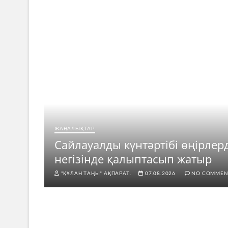
ЖАҢАЛЫҚТАР
ар
Сайлауалды күнтәртібі өңірлер
негізінде қалыптасып жатыр
"ҚҰЛАН ТАҢЫ" АҚПАРАТ.
07.08.2026
NO COMMEN