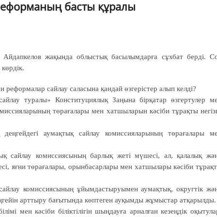
 реформаның басты құралы
 Айдапкелов жақында облыстық басылымдарға сұхбат берді. С
 көрдік.
си реформалар сайлау саласына қандай өзгерістер алып келді?
сайлау туралы» Конституциялық Заңына бірқатар өзгертулер м
комиссияларының төрағалары мен хатшыларын кәсіби тұрақты негіз
 деңгейдегі аумақтық сайлау комиссияларының төрағалары м
ық сайлау комиссиясының барлық жеті мүшесі, ал, қалалық жә
сі, яғни төрағалары, орын­ба­сарлары мен хатшылары кәсіби тұрақ
айлау комиссиясының ұйым­дастыруымен аумақтық, ок­руг­тік жә
деңгейін арттыру бағытында көптеген ауқымды жұмыстар атқарылды.
лімі мен кәсіби біліктілігін шыңдауға арналған кезеңдік оқытула