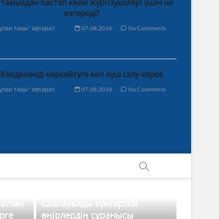
 тамыздан бастап көлік жүргізушілері үшін не
өзгереді?
ұлан таңы" ақпарат.
07.08.2026
No Comments
Көкдөненді көркейтуге көп күш салу керек
ұлан таңы" ақпарат.
07.08.2026
No Comments
баттан
Сайлауалды күнтәртібі
рге
өңірлердің сұранысы