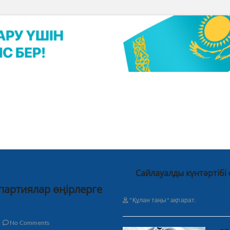
Сайлауалды күнтәртібі
 партиялар өңірлерге
"Құлан таңы" ақпарат.
No Comments