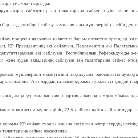
шаралары ұйымдастырылды.
с­ты­ру­шыларға сайлаудың заң талаптарына сәйкес өтуіне және он
барлық дең­гейдегі сайлау ко­миссиялары мүшелерінің кәсіби деңге
лау процесін даярлауға өкілеттігі бар мемлекеттік органдар, сая­
ып, ҚР Президентінің екі сайлауын, Парламенттің екі Палатасын
 депу­тат­тарының екі сайлауын, Респуб­ликалық Референдумды жә
г және аудан әкімдерінің сайлауын заң талаптарына сәйкес өткіз
ының мүше­лерінің өкі­­леттігінің аяқталуына бай­­ланысты аумақт
дары сай­ланды. Ал олардың сапа­лық құрамы туралы сіз қандай пікі
арының жаңа құрам­дарын саяси пар­тиялармен қоғамдық ұйым­дард
ланған комиссия мүшелерінің 72,6 па­йызы қайта сайланғандар, а
 құрамы ҚР сайлау туралы заңына енгізілген өзгерістердің негізін
к талаптарына сәйкес жасақ­талды.
 сай­лан­ған комиссия мүшелерінің 80 пайызы қайта сайланғанда