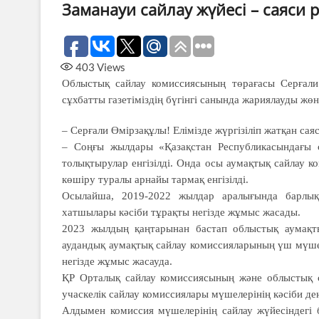
Заманауи сайлау жүйесі – саяси
403
Views
Облыстық сайлау комиссиясының төрағасы Серғали
сұхбатты газетіміздің бүгінгі санында жариялауды жөн
– Серғали Өмірзақұлы! Елімізде жүргізіліп жатқан сая
– Соңғы жылдары «Қазақстан Республи­касындағы 
толықтырулар енгізілді. Онда осы аумақтық сайлау 
көшіру туралы арнайы тармақ енгізілді.
Осылайша, 2019-2022 жылдар аралығында барлық
хатшылары кәсіби тұрақты негізде жұмыс жасады.
2023 жылдың қаңтарынан бас­тап облыстық аумақт
аудандық аумақтық сай­лау комиссияларының үш мү­ше
негізде жұмыс жасауда.
ҚР Орталық сайлау ко­миссиясының және облыстық с
учаскелік сайлау комис­сиялары мүшелерінің кәсіби 
Алдымен комиссия мүше­лерінің сайлау жүйесіндегі бі