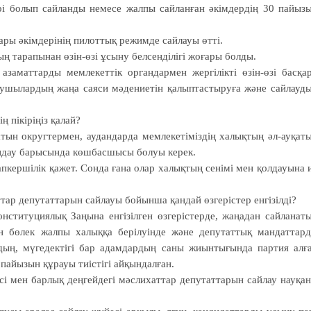
ері болып сайланды немесе жалпы сайланған әкімдердің 30 пайыз
ры әкімдерінің пилоттық режимде сайлауы өтті.
ың тарапынан өзін-өзі ұсыну белсенділігі жоғары болды.
за­мат­тарды мемлекеттік ор­гандармен жергілікті өзін-өзі басқа
лау­шылардың жаңа саяси мәдениетін қалыптастыруға және сайлауд
ң пікіріңіз қалай?
тын округтермен, аудандарда мем­ле­кетіміздің халықтың әл-ауқат
ндау барысында көшбасшысы болуы керек.
­уапкершілік қажет. Сонда ғана олар халықтың се­німі мен қолдауына 
ттар депутаттарын сайлауы бойынша қандай өзгерістер енгізілді?
нсти­ту­циялық Заңына енгізілген өзге­рістерде, жаңадан сайланат
н бөлек жалпы халыққа берілуінде және депу­таттық мандаттар
ардың, мүгедектігі бар адамдардың саны жиынтығында партия алғ
пайызын құрауы тиіс­тігі айқындалған.
і мен бар­лық деңгейдегі мәс­лихаттар депу­таттарын сайлау науқа