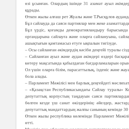
өзі ұсынған. Олардың ішінде 31 азамат ауыл әкімд
құрады.
Өткен жылы алғаш рет Жуалы және Т.Рысқұлов ауданда
Бұл сайлауда да саяси пар­тиялар мен жеке азаматтард
Бұл үрдіс, қоғамды демокра­тия­­ландыру барысында а
органдарына сай­лауға және оларға сайлануына, сай
ашықтығын қамтамасыз етуге ықпалын тигізуде.
– Осы сайланған әкімдердің кәсіби деңгейі туралы сізді
– Сайланған ауыл және аудан әкімдері өздері басқара
көтеру мақсатында қабылдаған бағдарламаларын оры
Ол үшін оларға білім, па­ра­саттылық, ізденіс және жа
бола ала­ды.
– Парламент Мәжілісі мен барлық деңгейдегі мәс­ли­ха
– «Қазақстан Респуб­ли­ка­сын­дағы Сайлау туралы» Ко
депутаттық корпустың таңдауын саяси партияларда
бөлген кезде үш санат өкілдерінің: әйелдер, жаст
депутаттық ман­даттардың жалпы санының ке­мінде 30 
Өткен жылы республика кө­ле­мінде Парламент Мәжіліс
өтті.