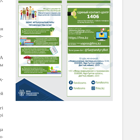
ан
р-
ҢА
ты
қ­
ей
гі
рі
да
н-