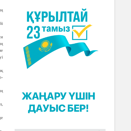
ың
йі
си
ың
не
уі
ық
р­
ың
л,
де
р,