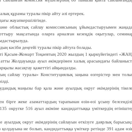
алық құрамы туралы пікір айту әлі ертерек.
дағы жауапкершілігінде.
 және облыстық сай­­­лау комиссиясының ұйым­дас­­­тыруымен жаңад
 арттыру мақса­тында олар­ға арналған кезеңдік оқыту­лар, семина
ым­дастырылуда.
дың кәсіби деңгейі туралы пікір айтуға болады.
енті Қасым-Жомарт Тоқаевтың 2020 жылдың 1 қыркүйе­гіндегі «ЖА
 Жолдауында ауыл әкімдерімен халық арасындағы байланыс
р­қы­лы жасақтау қажеттігі айқын­далды.
ың сайлау туралы» Конституциялық заңына өзгерістер мен толы
ілді.
дандық маңызы бар қала және ауылдық округ әкімдерінің тікел
 бірге жеке аза­мат­тардың тарапынан өзін-өзі ұсыну белсенділі
35 округке 516 ауыл әкіміне кан­дидаттыққа үміткердің өтініште
е ауылдық округ әкімдерінің сайлауын өткізуге даярлық бары­сын
з қолдауына ие болып, кандидаттыққа үміткер ретінде 391 адам өзі