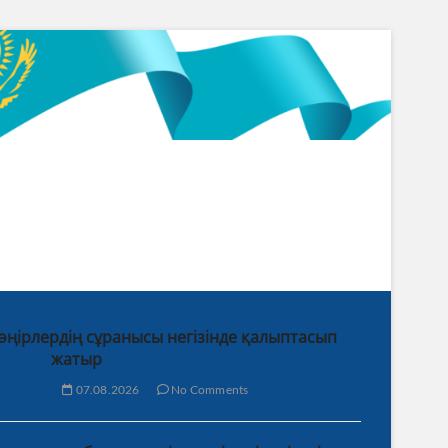
 өңірлердің сұранысы негізінде қалыптасып
жатыр
07.08.2026
No Comments