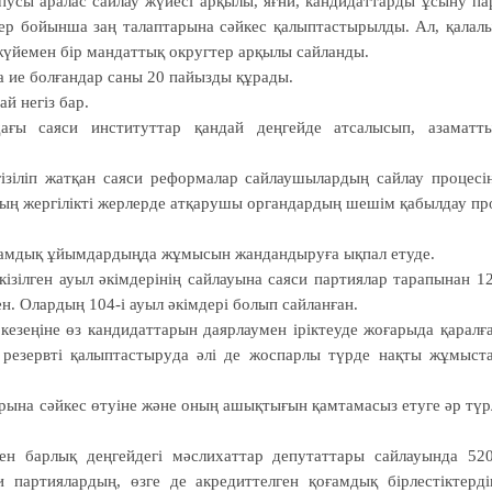
пусы аралас сайлау жүйесі арқылы, яғни, кандидаттарды ұсыну па
тер бойынша заң талаптарына сәйкес қалып­тастырылды. Ал, қалал
йе­мен бір мандаттық округтер ар­қылы сайланды.
ға ие болғандар саны 20 пайызды құрады.
й негіз бар.
дағы сая­си институттар қандай дең­гейде атсалысып, азаматт
ізіліп жат­қан саяси реформалар сай­лаушылардың сайлау процесі
ң жер­гі­лікті жерлерде атқарушы ор­ган­дардың шешім қабылдау пр
оғамдық ұйымдардыңда жұмысын жан­дандыруға ықпал етуде.
кізілген ауыл әкімдерінің сайлауына саяси партиялар тарапынан 1
н. Олардың 104-і ауыл әкімдері болып сайланған.
 ке­зеңіне өз кандидаттарын даяр­лаумен іріктеуде жоға­рыда қаралғ
 резервті қа­лып­тас­тыруда әлі де жоспарлы түр­де нақты жұмыст
­та­рына сәйкес өтуіне және оның ашықтығын қамтамасыз етуге әр түр
ен барлық деңгейдегі мәслихаттар депутаттары сайлауында 52
 партиялардың, өзге де акре­диттелген қоғамдық бірлес­тік­терді