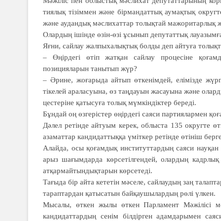
Мәжіліс пен облыстық мәс­лихат депутаттарының кор
тиялық тізіммен және бір­ман­даттық аумақтық округ
және аудандық мәслихаттар толықтай мажоритарлық жү
Олардың ішінде өзін-өзі ұсы­­нып депутаттық лауазым
Яғни, сайлау жалпыхалық­тық болды деп айтуға толықта
– Өңірдегі өтіп жатқан сай­лау проце­сіне қоғам
позицияларын танытып жүр?
– Әрине, жоғарыда айтып өткенімдей, елімізде жүрг
тікелей араласуына, өз таңдауын жасауына және оларды
цестеріне қатысуға толық мүм­кіндіктер береді.
Бұндай оң өзгерістер өңірдегі саяси партиялармен қ
Дәлел ретінде айтуым керек, облыста 135 округте өт
азаматтар кандидаттыққа үміткер ретінде өтініш берге
Алайда, осы қоғамдық инс­ти­­тут­тардың саяси науқан
арыз шағым­дар­да көрсетілгендей, олар­дың кадрлық
атқар­майтындықтарын көрсетеді.
Тағыда бір айта кететін мәселе, сай­лаудың заң талап
тараптардан қатысатын байқаушылардың рөлі үлкен.
Мысалы, өткен жылы өт­кен Пар­ламент Мәжілісі м
кандидаттардың сенім біл­дірген адамдарымен сая­си