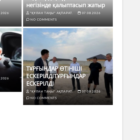
негізінде қалыптасып жатыр
.2026
"ҚҰЛАН ТАҢЫ" АҚПАРАТ.
07.08.2026
NO COMMENTS
ік
ТҰРҒЫНДАР ӨТІНІШІ
ЕСКЕРІЛДІТҰРҒЫНДАР
.2026
ЖАҢАЛЫҚТ
ЕСКЕРІЛДІ
 көлік жүргізушілері үшін не
ТҰРҒЫ
"ҚҰЛАН ТАҢЫ" АҚПАРАТ.
07.08.2026
ЕСКЕР
NO COMMENTS
8.2026
NO COMMENTS
"ҚҰЛАН Т