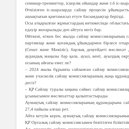
семинар-тренингтер, іскер­лік ойындар және т.б іс-
Өткізілген іс-шара­лар­да сайлау про­цесін ұйым­да
ашықтығын қамтамасыз етуге басымдықтар берілді.
Осы атқарылған жұмыс­тардың нәти­жесінде облыстағы 
едәуір жоғарылады деп айтуға негіз бар.
Өйткені, өткен бес жылда сайлау комиссияларының сай
партиялар және қоғамдық ұйым­дармен бірлесе отыр
(Сенат және Мәжіліс), бар­лық деңгейдегі мәслихат
аудандық маңызы бар қала, ауыл, кент, ауылдық окру
осының айғағы емес пе?
– 2024 жылы бұрынғы сай­ланған сайлау комис­сия­­лар
және учас­келік сайлау комис­сия­лары­ның жаңа құрам
десіз?
– ҚР Сайлау туралы заңына сәйкес сайлау комиссиял
ұсынысымен мәс­лихаттар қалыптастырады.
Аумақтық сайлау комис­сия­ларының құрамдарына сай
27,4 пайызы алғаш рет.
Айта кетуім керек, аумақтық сай­лау комиссияларының
ҚР Орталық сайлау комиссиясымен бекітілген біліктілі
Ал, учаскелік сайлау комис­сияларының құрамдарына