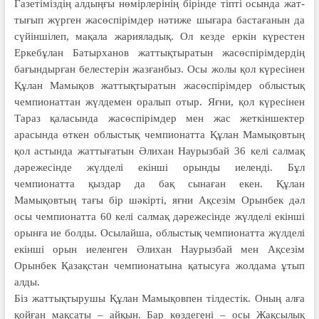
Газетіміздің алдыңғы нө­мір­лерінің бірінде тіпті осында жат­
тығып жүрген жасөспірімдер нәтиже шығара бастағанын да
сүйін­шілеп, мақала жарияладық. Ол кезде еркін күрестен
Еркебұлан Батырханов жаттықтыратын жас­өспірімдердің
бағындырған бе­лестерін жазғанбыз. Осы жолы қол күресінен
Құлан Мамықов жат­тықтыратын жасөспірімдер об­лыстық
чемпионаттан жүлдемен оралып отыр. Яғни, қол күресінен
Тараз қаласында жасөспірімдер мен жас жеткіншектер
арасында өткен облыстық чемпионатта Құлан Мамықовтың
қол астында жаттығатын Әлихан Наурызбай 36 келі салмақ
дәрежесінде жүлделі екінші орынды иеленді. Бұл
чемпионатта қыздар да бақ сынаған екен. Құлан
Мамықовтың тағы бір шәкірті, яғни Ақсезім Орынбек дәл
осы чемпионатта 60 келі салмақ дәрежесінде жүлделі екінші
орынға ие болды. Осылайша, облыстық чемпионатта жүлделі
екінші орын иеленген Әлихан Наурызбай мен Ақсезім
Орынбек Қазақстан чемпионатына қатысуға жолдама ұтып
алды.
Біз жаттықтырушы Құлан Мамы­қовпен тілдестік. Оның алға
қойған мақсаты – айқын. Бар көздегені – осы Жақсылық