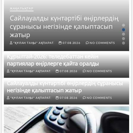
ЖАҢАЛЫҚТАР
Сайлауалды күнтәртібі өңірлердің
сұранысы негізінде қалыптасып
жатыр
"ҚҰЛАН ТАҢЫ" АҚПАРАТ.
07.08.2026
NO COMMENTS
Құрылтай-2026: теледебаттан кейін
партиялар өңірлерге қайта оралды
"ҚҰЛАН ТАҢЫ" АҚПАРАТ.
07.08.2026
NO COMMENTS
Сайлауалды күнтәртібі өңірлердің сұранысы
негізінде қалыптасып жатыр
"ҚҰЛАН ТАҢЫ" АҚПАРАТ.
07.08.2026
NO COMMENTS