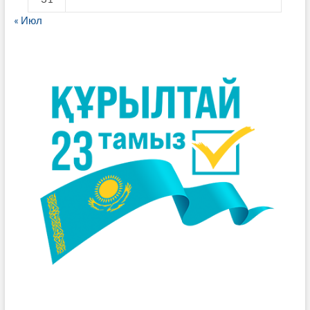
« Июл