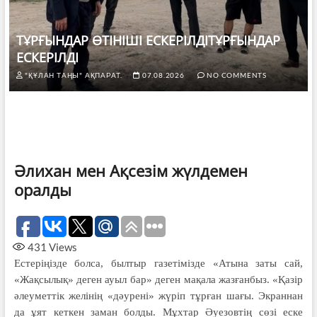
ТҰРҒЫНДАР ӨТІНІШІ ЕСКЕРІЛДІТҰРҒЫНДАР
ЕСКЕРІЛДІ
"ҚҰЛАН ТАҢЫ" АҚПАРАТ.
07.08.2026
NO COMMENTS
Әлихан мен Ақсезім жүлдемен
оралды
431
Views
Естеріңізде болса, былтыр газетімізде «Атына заты сай,
«Жақсылық» деген ауыл бар» деген мақала жазғанбыз. «Қазір
әлеуметтік желінің «дәурені» жүріп тұрған шағы. Экраннан
да ұят кеткен заман болды. Мұхтар Әуезовтің сөзі еске