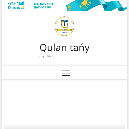
Skip
to
content
Qulan tańy
AQPARAT