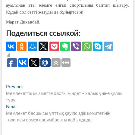
ауылынан аты әлемге әйгілі спортшыны баптап шығару.
Құдай сол сәтті жазуды да бұйыртсын!
Марат Диханбай.
Поделиться ссылкой:
Навигация
Previous
Previous
post:
Мемлекеттік қызметте басты міндет – халық үніне құлақ
по
түру
записям
Next
Next
post:
Мемлекет басшысы ұлттық қауіпсіздік комитетінің
төрағасы ермек сағымбаевты қабылдады