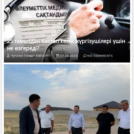
25 тамыздан бастап көлік жүргізушілері үшін
не өзгереді?
"ҚҰЛАН ТАҢЫ" АҚПАРАТ.
07.08.2026
NO COMMENTS