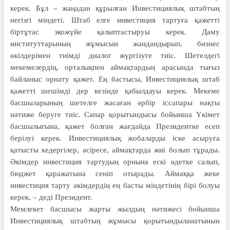
керек. Бұл – жаңадан құрылған Инвес­тициялық штабтың
негізгі міндеті. Штаб елге инвестиция тартуға қажетті
біртұтас экожүйе қалыптастыруы керек. Даму
институттарының жұмысын жандандырып, бизнес
өкілдерімен тиімді диалог жүргізуге тиіс. Шетелдегі
мекемелердің, орталықпен аймақтардың арасында тығыз
байланыс орнату қажет. Ең бастысы, Инвестициялық штаб
қажетті шешімді дер кезінде қабылдауы керек. Мекеме
басшыларының шетелге жасаған әрбір іссапары нақты
нәтиже беруге тиіс. Сапар қорытындысы бойынша Үкімет
басшылығына, қажет болған жағдайда Президентке есеп
берілуі керек. Инвестициялық жобаларды іске асыруға
қатысты кедергілер, әсіресе, аймақтарда жиі болып тұрады.
Әкімдер инвестиция тартудың орнына ескі әдетке салып,
бюджет қаражатына сеніп отырады. Аймаққа жеке
инвестиция тарту әкімдердің ең басты міндетінің бірі болуы
керек, – деді Президент.
Мемлекет басшысы жарты жылдың нәтижесі бойынша
Инвестициялық штабтың жұмысы қорытындыланатынын