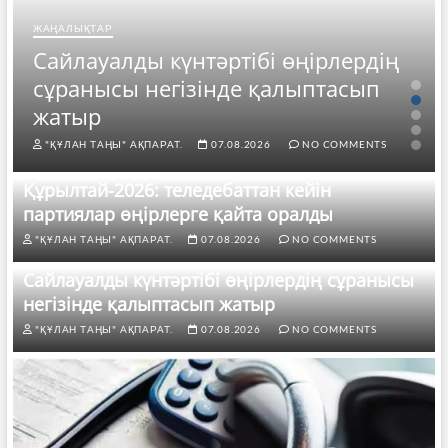
ТАР
уалды күнтәртібі өңірлердің
ЖАҢАЛЫҚТАР
ысы негізінде қалыптасып
25 тамы
р
жүргізу
ТАҢЫ" АҚПАРАТ.
07.08.2026
NO COMMENTS
"ҚҰЛАН ТАҢЫ
Құрылтай-2026: теледебаттан кейін
партиялар өңірлерге қайта оралды
"ҚҰЛАН ТАҢЫ" АҚПАРАТ.
07.08.2026
NO COMMENTS
Сайлауалды күнтәртібі өңірлердің сұранысы
негізінде қалыптасып жатыр
"ҚҰЛАН ТАҢЫ" АҚПАРАТ.
07.08.2026
NO COMMENTS