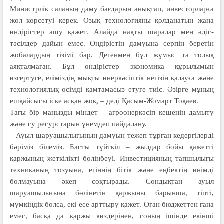
Министрлік саланың даму бағдарын анықтап, инвесторларға
жол көрсетуі керек. Озық технологияны қолданатын жаңа
өндірістер ашу қажет. Алайда нақты шаралар мен әдіс-
тәсілдер дайын емес. Өндірістің дамуына серпін беретін
жобалардың тізімі бар. Дегенмен бұл жұмыс та толық
аяқталмаған. Бұл өндірістер экономика құрылымын
өзгертуге, еліміздің мықты өнеркәсіптік негізін қалауға және
технологиялық өсімді қамтамасыз етуге тиіс. Әзірге мұның
ешқайсысы іске асқан жоқ, – деді Қасым-Жомарт Тоқаев.
Тағы бір маңызды міндет – агроөнеркәсіп кешенін дамыту
және су ресурстарын үнемдеп пайдалану.
– Ауыл шаруашылығының дамуын тежеп тұрған кедергілерді
бәріміз білеміз. Басты түйткіл – жылдар бойы қажетті
қаржының жеткілікті бөлінбеуі. Инвестицияның тапшылығы
техниканың тозуына, егіннің бітік және еңбектің өнімді
болмауына әкеп соқтырады. Сондықтан ауыл
шаруашылығына бөлінетін қаржыны барынша, тіпті,
мүмкіндік болса, екі есе арттыру қажет. Оған бюджеттен ғана
емес, басқа да қаржы көздерінен, соның ішінде екінші