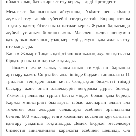
ойластырып, батыл әрекет ету керек, – деді Президент.
Мемлекет басшысының айтуынша, Үкімет пен әкімдер
жұмыс істеу тәсілін түбегейлі өзгертуге тиіс. Бюрократияны
тоқтату қажет, бізге нақты нәтиже керек. Жұмыс барысында
жүйелі ұстаным болғаны жөн. Мәселені жедел шешумен
қатар, экономиканың ұзақ мерзімді дамуын қамтамасыз ету
өте маңызды.
Қасым-Жомарт Тоқаев қазіргі экономикалық ахуалға қатысты
бірқатар нақты міндетке тоқталды.
– Бюджет және салық саясатының тиімділігін барынша
арттыру қажет. Соңғы бес жыл ішінде бюджет тапшылығы 11
триллион теңгеден асып кетті. Сондықтан бюджетті тиімді
басқару және оның өлшемдерін неғұрлым дұрыс болжау
Үкіметтің алдында тұрған басты міндет болып қала береді.
Қаржы министрлігі былтырғы табыс жоспарын алдын ала
төленген осы жылдың салықтары есебінен орындағаны
белгілі. 600 миллиард теңге көлемінде қосылған құн салығын
қайтару уақытша тоқтатылды. Демек бюджет мәселелері
бизнестің айналымдағы қаражаты есебінен шешілді. Әлі