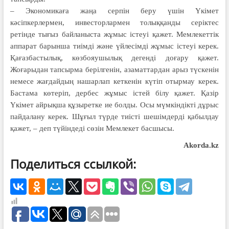
– Экономикаға жаңа серпін беру үшін Үкімет
кәсіпкерлермен, инвесторлармен толыққанды серіктес
ретінде тығыз байланыста жұмыс істеуі қажет. Мемлекеттік
аппарат барынша тиімді және үйлесімді жұмыс істеуі керек.
Қағазбастылық, көзбояушылық дегенді доғару қажет.
Жоғарыдан тапсырма берілгенін, азаматтардан арыз түскенін
немесе жағдайдың нашарлап кеткенін күтіп отырмау керек.
Бастама көтеріп, дербес жұмыс істей білу қажет. Қазір
Үкімет айрықша құзыретке ие болды. Осы мүмкіндікті дұрыс
пайдалану керек. Шұғыл түрде тиісті шешімдерді қабылдау
қажет, – деп түйіндеді сөзін Мемлекет басшысы.
Akorda.kz
Поделиться ссылкой: