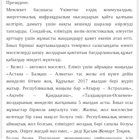
Президент.
Мемлекет басшысы Үкіметке елдің коммуналдық-
энергетикалық инфрақұрылым нысандарын қайта қалпына
келтіріп, дамыту үшін нақты кешенді шаралар әзірлеуді
тапсырды. Сондай-ақ, еліміздің көлік-логистикалық әлеуетін
арттыру үшін жұмысты жандандыру қажет екенін атап өтті.
Биыл бірінші жартыжылдықта теміржол саласындағы өзекті
мәселелерді шешу жолдарын қамтитын бағдарламалық құжат
қабылдау міндеті жүктелді.
– Келесі – автожол мәселесі. Еліміз үшін айрықша маңызды
«Астана – Балқаш – Алматы» тас жолы әлі күнге дейін
жөнделіп біткен жоқ. Құрылыс 2017 жылдан бері жүріп
жатыр. Республикалық маңызы бар «Атырау – Астрахань»,
«Ақтөбе – Қандыағаш», «Талдықорған-Өскемен»
жолдарының жөнделіп жатқанына 5 жылдан асты. Биыл осы
жұмыстар біржола аяқталуға тиіс. Жалпы, жол мәселесіне
келгенде бір ғана мақсат болуға тиіс. Республикалық немесе
аймақтық жол болсын, еліміздегі жолдың бәрі сапалы болуы
керек. Әзірге жағдай мәз емес, – деді Қасым-Жомарт Тоқаев.
Бұдан бөлек, Президент экономиканы цифрландыру ісін