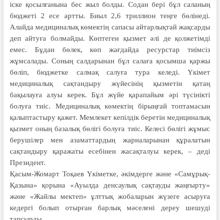
іске қосылғанына бес жыл болды. Содан бері бұл саланың
бюджеті 2 есе артты. Биыл 2,6 триллион теңге бөлінеді.
Алайда медициналық көмектің сапасы айтарлықтай жақсарды
деп айтуға болмайды. Көптеген қызмет әлі де қолжетімді
емес. Бұдан бөлек, көп жағдайда ресурстар тиімсіз
жұмсалады. Соның салдарынан бұл салаға қосымша қаржы
бөліп, бюджетке салмақ салуға тура келеді. Үкімет
медициналық сақтандыру жүйесінің қызметін қатаң
бақылауға алуы керек. Бұл жүйе қарапайым әрі түсінікті
болуға тиіс. Медициналық көмектің бірыңғай топтамасын
қалыптастыру қажет. Мемлекет кепілдік беретін медициналық
қызмет оның базалық бөлігі болуға тиіс. Келесі бөлігі жұмыс
берушілер мен азаматтардың жарналарынан құралатын
сақтандыру қаражаты есебінен жасақталуы керек, – деді
Президент.
Қасым-Жомарт Тоқаев Үкіметке, әкімдерге және «Самұрық-
Қазына» қорына «Ауылда денсаулық сақтауды жаңғырту»
және «Жайлы мектеп» ұлттық жобаларын жүзеге асыруға
кедергі болып отырған барлық мәселені дереу шешуді
тапсырды.