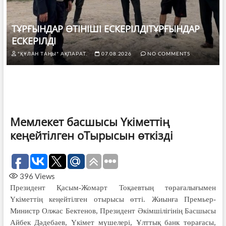
ТҰРҒЫНДАР ӨТІНІШІ ЕСКЕРІЛДІТҰРҒЫНДАР
ЕСКЕРІЛДІ
"ҚҰЛАН ТАҢЫ" АҚПАРАТ.
07.08.2026
NO COMMENTS
Мемлекет басшысы Үкіметтің
кеңейтілген оТырысын өткізді
396
Views
Президент Қасым-Жомарт Тоқаевтың төрағалығымен
Үкіметтің кеңейтілген отырысы өтті. Жиынға Премьер-
Министр Олжас Бектенов, Президент Әкімшілігінің Басшысы
Айбек Дәдебаев, Үкімет мүшелері, Ұлттық банк төрағасы,