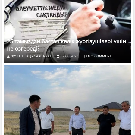
25 тамыздан бастап көлік жүргізушілері үшін
не өзгереді?
"ҚҰЛАН ТАҢЫ" АҚПАРАТ.
07.08.2026
NO COMMENTS