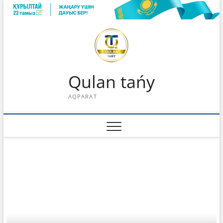
Skip
to
content
Qulan tańy
AQPARAT