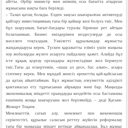
айтты. Әрбір министр мен әкімнің осы бағытта атқарған
жұмысына нақты баға беріледі.
– Талап қатаң болады. Елден заңсыз шығарылған активтерді
қайтару инвестицияның тағы бір қайнар көзі болуға тиіс. Мен
бұл шаруаның бағыт-бағдары туралы бірнеше рет айтқан
болатынмын. Бизнес өкілдерімен кездесулерде де осы
мәселеге тоқталдым. Уәкілетті құрылымдар жұмысты
жандандыруы керек. Түскен қаражатты еліміз үшін маңызы
зор жобаларды жүзеге асыруға пайдалану қажет. Алайда бұл
істе құқық қорғау органдары жүгенсіздікке жол бермеуге
тиіс.Тағы да ескертемін, «шаш ал десе, бас алып», асыра
сілтемеу керек. Мен мұндай жөнсіз әрекеттің қай-қайсысын
да қатаң айыптаймын. Бұл жұмыстың әлеуметтік әділдікті
қамтамасыз ету тұрғысынан айрықша мәні бар. Маңызды
экономикалық міндетті орындауды көздейтін осы бастаманы
ешкімнің жоққа шығаруына жол берілмейді, – деді Қасым-
Жомарт Тоқаев.
Мемлекеттік сатып алу, мемлекет пен жекеменшік
серіктестігі, құрылыс саласын реттеу жүйесін реформалау
тағы бір маңызды міндет ретінде айқындалды. Бұл жұмыс