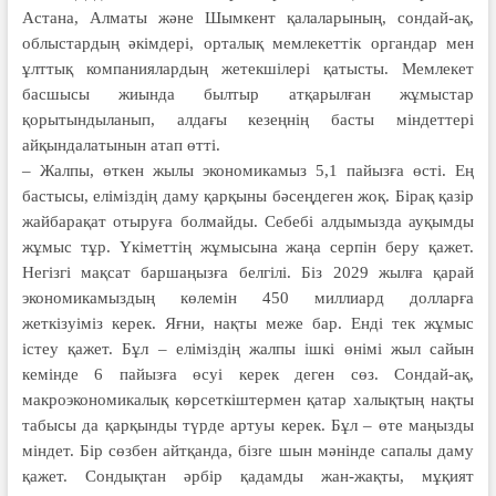
Астана, Алматы және Шымкент қалаларының, сондай-ақ,
облыстардың әкімдері, орталық мемлекеттік органдар мен
ұлттық компаниялардың жетекшілері қатысты. Мемлекет
басшысы жиында былтыр атқарыл­ған жұмыстар
қорытындыланып, алдағы кезеңнің басты міндеттері
айқындалатынын атап өтті.
– Жалпы, өткен жылы экономикамыз 5,1 пайызға өсті. Ең
бастысы, еліміздің даму қарқыны бәсеңдеген жоқ. Бірақ қазір
жайбарақат отыруға болмайды. Себебі алдымызда ауқымды
жұмыс тұр. Үкіметтің жұмысына жаңа серпін беру қажет.
Негізгі мақсат баршаңызға белгілі. Біз 2029 жылға қарай
экономикамыздың көлемін 450 миллиард долларға
жеткізуіміз керек. Яғни, нақты меже бар. Енді тек жұмыс
істеу қажет. Бұл – еліміздің жалпы ішкі өнімі жыл сайын
кемінде 6 пайызға өсуі керек деген сөз. Сондай-ақ,
макроэкономикалық көрсеткіштермен қатар халықтың нақты
табысы да қарқынды түрде артуы керек. Бұл – өте маңызды
міндет. Бір сөзбен айтқанда, бізге шын мәнінде сапалы даму
қажет. Сондықтан әрбір қадамды жан-жақты, мұқият