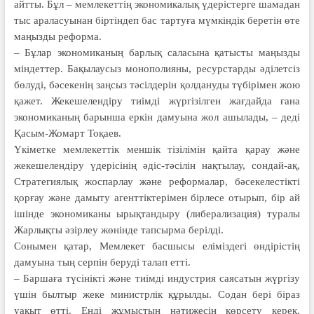
айтты. Бұл – мемлекеттің экономикалық үдерістерге шамадан
тыс араласуынан біртіндеп бас тартуға мүмкіндік беретін өте
маңызды реформа.
– Бұлар экономиканың барлық саласына қатысты маңызды
міндеттер. Бақылаусыз монополияны, ресурстарды әділетсіз
бөлуді, бәсекенің заңсыз тәсілдерін қолдануды түбірімен жою
қажет. Жекешелендіру тиімді жүргізілген жағдайда ғана
экономиканың барынша еркін дамуына жол ашылады, – деді
Қасым-Жомарт Тоқаев.
Үкіметке мемлекеттік меншік тізілімін қайта қарау және
жекешелендіру үдерісінің әдіс-тәсілін нақтылау, сондай-ақ,
Стратегиялық жоспарлау және реформалар, бәсекелестікті
қорғау және дамыту агенттіктерімен бірлесе отырып, бір ай
ішінде экономиканы ырықтандыру (либерализация) туралы
Жарлықты әзірлеу жөнінде тапсырма берілді.
Сонымен қатар, Мемлекет басшысы еліміздегі өндірістің
дамуына тың серпін беруді талап етті.
– Баршаға түсінікті және тиімді индустрия саясатын жүргізу
үшін былтыр жеке министрлік құрылды. Содан бері біраз
уақыт өтті. Енді жұмыстың нәтижесін көрсету керек.