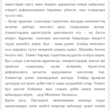
инвестиция тарту және бюджет қаражатын тиімді пайдалану
ісіндегі реформалармен барынша үйлесіп, оны толықтыра
түсуге тиіс.
– Қазір құрылыс саласында сараптама жасауды мемлекеттің
иелігіне қайтару мәселесі қызу талқыланып жатыр.
Азаматтардың қауіпсіздігін қамтамасыз ету – ең басты
міндет. Құрылыс сапасына жасалатын бақылауды міндетті
түрде күшейту керек. Бұл – анық дүние. Алайда мемлекет
осы нарықты түгел иемденіп алмауы қажет. Шынайы бәсеке
болуға тиіс. Үкімет барлық тараптың мүддесін ескеруі керек.
Бұл салада үлескерлік құрылысқа, ғимараттардың заңсыз әрі
орынсыз салынуына, мүлік иелерінің бірлестігін
реформалауға қатысты қордаланған мәселелер бар.
Азаматтар үнемі шағымданып жатады. Алайда құзырлы
органдар әлі күнге дейін тиісті шара қолданбай отыр. Үкімет
бұл мәселе бойынша жыл соңына дейін нақты шешім
қабылдауы керек, – деді Мемлекет басшысы.
Бұған қоса, Президент экономиканы кешенді түрде
ырықтандыру үшін жүйелі шаралар қабылдау қажет екенін