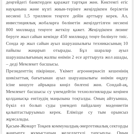
деңгейдегі банктерден қаражат тартқан жөн. Көктемгі егіс
науқанына және күзгі жиын-терінге жеңілдікпен берілетін
несиені 1,5 триллион теңгеге дейін арттыру керек. Ал,
инвестициялық жобаларға бөлінетін жеңілдетілген несиені
800 миллиард теңгеге жеткізу қажет. Жеңілдікпен лизинг
беруге жыл сайын кемінде 450 миллиард теңге бөлінуге тиіс.
Сонда әр жыл сайын ауыл шаруашылығы техникасының 10
пайызы жаңарып отырады. Бұл шаралар ауыл
шаруашылығының жалпы өнімін 2 есе арттыруға жол ашады,
– деді Мемлекет басшысы.
Президенттің пікірінше, Үкімет агроөнеркәсіп кешенінің
шикізаттық бағытынан ауыл шаруашылығы өнімін өңдеу
ісіне көшуге айрықша көңіл бөлгені жөн. Сондай-ақ,
Мемлекет басшысы су үнемдейтін технологияларды кеңінен
қолданысқа енгізудің маңызына тоқталды. Оның айтуынша,
бүкіл ел болып суды үнемдеп пайдалану мәдениетін
қалыптастыруымыз керек. Елімізде су тым орынсыз
жұмсалады.
Қасым-Жомарт Тоқаев коммуналдық-энергетикалық секторды
жаңғырту жұмыстарын жеделдетуді тапсырды. Оның