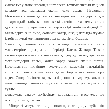
жалғастыру және жасанды интеллект технологиясын кеңінен
қолдану аса маңызды екенін еске салды. Президент
Мемлекеттік және қаржы қызметтерін цифрландыру ісінде
айтарлықтай табысқа қол жеткізілгенін айта келе, еліміз
қуаты күшті суперкомпьютер құруға кіріскенін мәлімдеді. Ол
ғалымдарға ғана емес, сонымен қатар, біздің нарықта жұмыс
істейтін түрлі компанияларға да қолжетімді болады.
Үкіметтің кеңейтілген отырысында әлеуметтік сала
мәселелеріне айрықша мән берілді. Қасым-Жомарт Тоқаев
азаматтарға әлеуметтік көмек пен қолдау құрылымдары және
механизмдерін толық қайта қарау қажет екенін айтты.
Президенттің пікірінше, әлеуметтік көмектің тиімділігін
арттырып, оның кімге және қалай берілетінін ойластыру
керек. Сонда бөлінген қаржыны барынша тиімді жұмсап, оны
шын мәнінде көмекке мұқтаж адамға беруге мүмкіндік
туады.
Денсаулық сақтау жүйесінде қордаланған мәселелер де
назардан тыс қалмады.
– Міндетті әлеуметтік медициналық сақтандыру жүйесінің