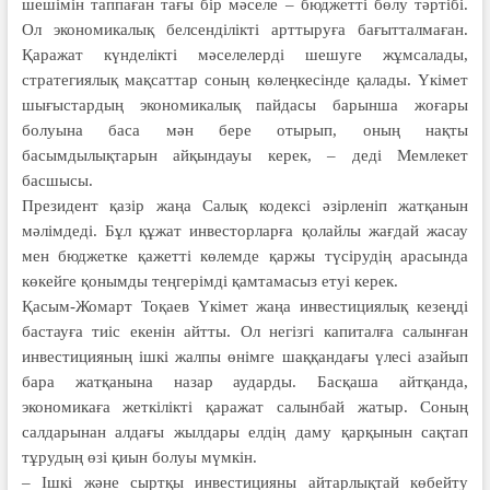
шешімін таппаған тағы бір мәселе – бюджетті бөлу тәртібі.
Ол экономикалық белсенділікті арттыруға бағытталмаған.
Қаражат күнделікті мәселелерді шешуге жұмсалады,
стратегиялық мақсаттар соның көлеңкесінде қалады. Үкімет
шығыстардың экономикалық пайдасы барынша жоғары
болуына баса мән бере отырып, оның нақты
басымдылықтарын айқындауы керек, – деді Мемлекет
басшысы.
Президент қазір жаңа Салық кодексі әзірленіп жатқанын
мәлімдеді. Бұл құжат инвесторларға қолайлы жағдай жасау
мен бюджетке қажетті көлемде қаржы түсірудің арасында
көкейге қонымды теңгерімді қамтамасыз етуі керек.
Қасым-Жомарт Тоқаев Үкімет жаңа инвестициялық кезеңді
бастауға тиіс екенін айтты. Ол негізгі капиталға салынған
инвестицияның ішкі жалпы өнімге шаққандағы үлесі азайып
бара жатқанына назар аударды. Басқаша айтқанда,
экономикаға жеткілікті қаражат салынбай жатыр. Соның
салдарынан алдағы жылдары елдің даму қарқынын сақтап
тұрудың өзі қиын болуы мүмкін.
– Ішкі және сыртқы инвестицияны айтарлықтай көбейту