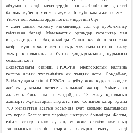
айтуынша, елді мекендердің тыныс-тіршілігіне қажетті
барлық жүйенің үздіксіз жұмыс істеуін қамтамасыз ету –
Үкімет пен әкімдіктердің негізгі міндетінің бірі.
– Жыл сайын жылыту маусымында сол бір проблемалар
қайталана береді. Мемлекеттік органдар қателіктер мен
олқылықтардан сабақ алмайды. Соның кесірінен осы сала
қазіргі мүшкіл халге жетіп отыр. Алматыдағы екінші жылу
электр орталығындағы бу-газ қондырғысының құрылысы
созылып кетті.
Екібастұздағы бірінші ГРЭС-тің энергоблогын қалпына
келтіре алмай жүргенімізге он жылдан асты. Сондай-ақ,
Екібастұздағы екінші ГРЭС-ті кеңейту және күрделі жөндеу
жобасы уақтылы жүзеге асырылмай жатыр. Үкімет, ең
алдымен, биыл апатты жағдайдағы 19 жылу орталығын
жаңғырту жұмыстарын аяқтауға тиіс. Сонымен қатар, қуаты
700 мегаваттан асатын қосымша қуат көзімен қамтамасыз
ету керек. Белгіленген мерзімді шегеруге болмайды. Жалпы,
еліміз электр, жылу, су өндіру және жеткізу қуатының
тапшылығын сезініп отырғаны жасырын емес, – деді