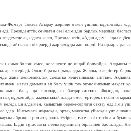
сым-Жомарт Тоқаев Атырау жерінде өткен үшінші құрылтайда елд
 еді. Президенттің сөйлеген сөзі еліміздің барлық мерзімді баспас
лездемеде ақылдаса келіп, Президенттің «Адал адам – адал еңбек
ында айтылған пікірлерді жариялауды жөн көрді. Назарларыңыз ес
тын жиын болған емес, келешекте де ондай болмайды. Алдыңғы е
алар көтерілді. Оның біразы орындалды. Жалпы, өзгерістер барл
да жаңа экономикалық саясатқа көшетінімізді айттым. Ақпанн
егенмен, нағыз дамыған ел болу үшін тек экономикалық мақсат қ
ялық және басқа да салалардағы бағдарымызды айқындап, нақ
ттық құрылтайды жылдағыдай жазда емес, ертерек өткізіп отырмы
 келеді. Ең алдымен, халықтың береке-бірлігін сақтау елдігіміз үш
лесіздер. Ынтымағы жарасқан, ортақ мақсатқа ұйысқан ұлт ешқаш
қауым айрықша рөл атқарады. Әсіресе, елге сөзі өтетін аға буынн
нышы. Елдің тұтастығы зиялы қауымның бірлігінен басталады. Яғ