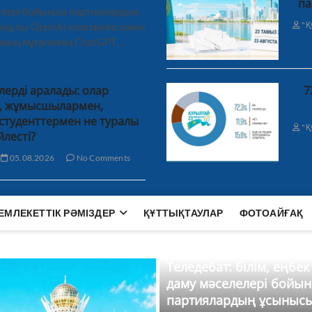
па
лелері бойынша партиялардың
"Қ
ханұлы OpenAI компаниясымен
 мың мұғалімнің ChatGPT…
лерді аралады: олар
7
н, жұмысшылармен,
студенттермен не туралы
"Қ
йлесті?
05.08.2026
No Comments
ЕМЛЕКЕТТІК РӘМІЗДЕР
ҚҰТТЫҚТАУЛАР
ФОТОАЙҒАҚ
Теледебат: білім, еңбек
даму мәселелері бойы
партиялардың ұсыныс