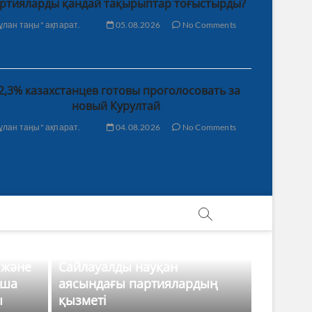
ртияларды қандай тақырыптар тоғыстырды?
ұлан таңы" ақпарат.
05.08.2026
No Comments
2,3% казахстанцев готовы проголосовать за
новый Курултай
ұлан таңы" ақпарат.
04.08.2026
No Comments
 және
Сайлауалды науқан
нша
аясындағы партиялардың
ы
қызметі