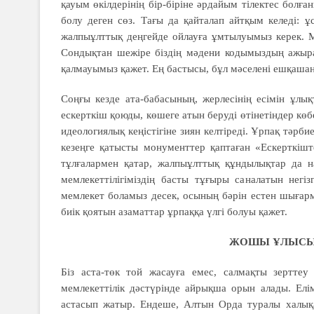
қауым өкілдерінің бір-біріне әрдайым тілектес болғ
болу деген сөз. Тағы да қайталап айтқым келеді: ұ
жалпыұлттық деңгейде ойлауға ұмтылуымыз керек. Мы
Сондықтан шежіре біздің мәдени кодымыздың ажырама
қалмауымыз қажет. Ең бастысы, бұл мәселені ешқашан
Соңғы кезде ата-бабасының, жерлесінің есімін ұлы
ескерткіш қоюды, көшеге атын беруді өтінетіндер көб
идеологиялық кеңістігіне зиян келтіреді. Ұрпақ тәрбиес
кезеңге қатысты монументтер қаптаған «Ескерткішт
тұлғалармен қатар, жалпыұлттық құндылықтар да наз
мемлекеттілігіміздің басты тұғыры саналатын негі
мемлекет боламыз десек, осының бәрін естен шығарм
биік қоятын азаматтар ұрпаққа үлгі болуы қажет.
ЖОШЫ ҰЛЫСЫ 
Біз аста-төк той жасауға емес, салмақты зертте
мемлекеттілік дәстүрінде айрықша орын алады. Елі
астасып жатыр. Ендеше, Алтын Орда туралы халықа