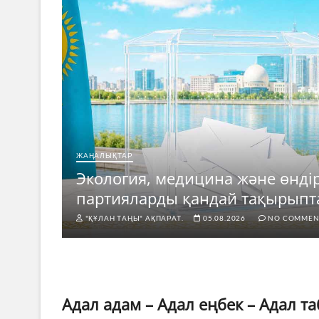
ЖАҢАЛЫҚТАР
ың
Экология, медицина және өндір
партияларды қандай тақырыпт
"ҚҰЛАН ТАҢЫ" АҚПАРАТ.
05.08.2026
NO COMMEN
Адал адам – Адал еңбек – Адал т