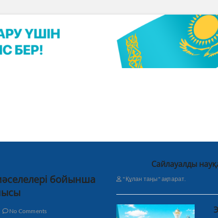
Сайлауалды науқ
 мәселелері бойынша
"Құлан таңы" ақпарат.
нысы
Э
No Comments