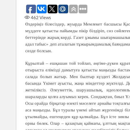
462
Views
Өздеріңіз білесіздер, жуырда Мемлекет басшысы Қа
мүддеге қатысты пайымды пікір білдіріп, сөз сөйлеген
беттерінде жарық көрді. Газет ұжымы шығармашылық 
адал табыс» деп аталатын тұжырымдамалық баяндамас
сөзде болсын.
Құрылтай – ешқашан той тойлап, әңгіме-дүкен құра
отырыста елімізді дамытуға қатысты маңызды бастам
салада болып жатыр. Мен былтыр күздегі Жолдауым
басында Үкімет ауысты, жаңа міндеттер жүктелді. Д
жеткіліксіз. Әлеуметтік, шаруашылық, идеологи
шараларды қолға алуымыз керек. Сондықтан, биыл Ұл
Осы орайда бірқатар өзекті мәселеге арнайы тоқталғым
аса маңызды. Бұл туралы үнемі айтып жүргенімді бі
ұтылмайды, ештеңеден құр қалмайды. Бұл істе зиялы 
орны бөлек. Олар – қазақтың қаймағы, ұлттың мақта