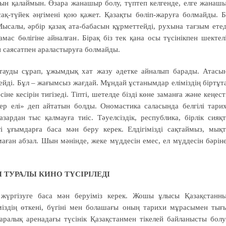
анын қалаймын. Өзара жанашыр болу, түптеп келгенде, елге жанаш
сақ-түйек әңгімені қою қажет. Қазақты бөліп-жаруға болмайды. Б
салы, әрбір қазақ ата-бабасын құрметтейді, рухына тағзым етед
с бөлігіне айналған. Бірақ біз тек қана осы түсінікпен шектел
 саясатпен араластыруға болмайды.
қтауды сұрап, ұжымдық хат жазу әдетке айналып барады. Атасы
ейді. Бұл – жағымсыз жағдай. Мұндай ұстанымдар еліміздің біртұт
іне кесірін тигізеді. Тіпті, шетелде бізді көне заманға және кеңест
ер елі» деп айтатын болды. Ономастика саласында белгілі тари
ардан тыс қалмауға тиіс. Тәуелсіздік, республика, бірлік сияқ
згі ұғымдарға баса мән беру керек. Елдігімізді сақтаймыз, мық
аған абзал. Шын мәнінде, жеке мүддесін емес, ел мүддесін бәрін
ТУРАЛЫ КИНО ТҮСІРІЛЕДІ
у жүргізуге баса мән беруіміз керек. Жошы ұлысы Қазақстанн
міздің өткені, бүгіні мен болашағы оның тарихи мұрасымен тығ
ралық аренадағы түсінік Қазақстанмен тікелей байланысты бол