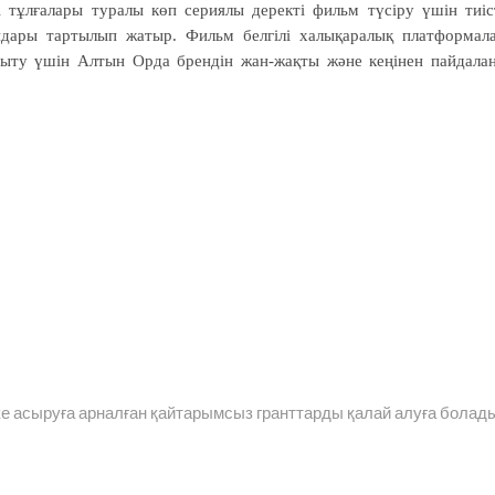
тұлғалары туралы көп сериялы деректі фильм түсіру үшін тиіс
дары тартылып жатыр. Фильм белгілі халықаралық платформал
таныту үшін Алтын Орда брендін жан-жақты және кеңінен пайдала
ке асыруға арналған қайтарымсыз гранттарды қалай алуға болад