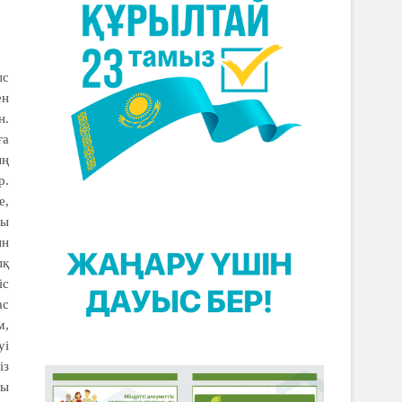
ыс
ен
н.
ға
ың
р.
е,
йы
ын
ық
іс
ас
м,
уі
із
лы