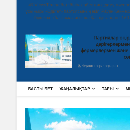
49 ViewsТеледебат: білім, еңбек және даму мәсе
ұсынысы «Әділет» партиясының өкілі Рауан Кенже
бірлескен бастама аясында Қазақстандағы 160
Партиялар өңір
дәрігерлерме
фермерлермен және 
сө
"Құлан таңы" ақпарат.
БАСТЫ БЕТ
ЖАҢАЛЫҚТАР
ТАҒЫ
М