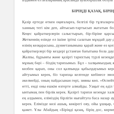
алдымен ел ағаларының арасында ауызбіршілік болуы к
БІРІҢДІ ҚАЗАҚ, БІРІ
Қазір ертеде өткен оқиғаларға, белгілі бір тұлғалар
ханның тегі кім деп, айтысып-тартысып жататын бо
Кеңес қайраткерлерін салыстырып, бір-біріне қар
Жеткеннің өзінде ел ішіне іріткі салатын мұндай дау-
өзінің көзқарасына, дүниетанымына қарай және өз қоғ
қайраткерлері бір кездері ұстанған бағытына бола даул
Жалпы, бұрынғы және қазіргі тарихтың түрлі кезеңде
мұның бәрі – біздің тарихымыз. Бұл – халқымыздың ж
көзбен қарап, оны сол қалпында қабылдауымыз кере
айтуымыз керек, біз тарихқа келгенде көбінесе эм
әкелмейді, оның пайдасынан гөрі, зияны көп. «Өспейт
өтті, енді оны ешкім өзгерте алмайды. Уақыт ең әділ
ынтымақ пен бірлік керек. Қазіргі тарихи кезеңде хал
ең алдымен, еліміздің бірлігін нығайтуға баса назар 
керек. Елімізде көзі ашық, көкірегі ояу, ойы ұшқыр, 
қажет. Ұлы Абайдың «Біріңді қазақ, бірің дос, көрме