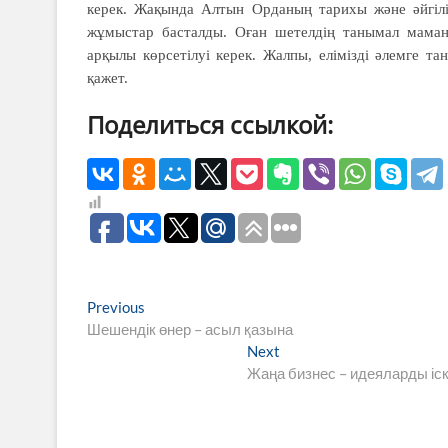
керек. Жақында Алтын Орданың тарихы және әйгілі 
жұмыстар басталды. Оған шетелдің танымал маман
арқылы көрсетілуі керек. Жалпы, елімізді әлемге 
қажет.
Поделиться ссылкой:
Навигация
Previous
Previous
post:
Шешендік өнер – асыл қазына
по
Next
Next
записям
post:
Жаңа бизнес – идеяларды іс