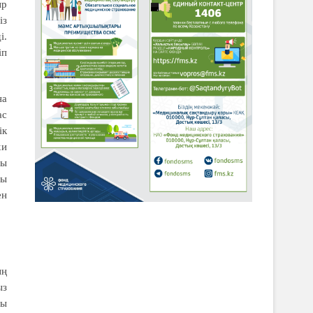
ыр
із
і.
іп
на
ас
ік
хи
ты
ты
ен
ың
ыз
уы