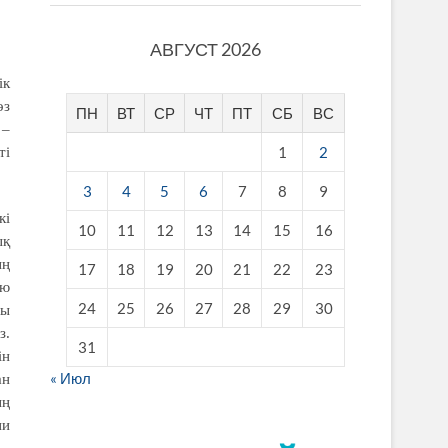
АВГУСТ 2026
ік
өз
ПН
ВТ
СР
ЧТ
ПТ
СБ
ВС
 –
1
2
ті
3
4
5
6
7
8
9
кі
10
11
12
13
14
15
16
ық
ың
17
18
19
20
21
22
23
ою
24
25
26
27
28
29
30
ты
з.
31
ін
« Июл
ан
ың
ни