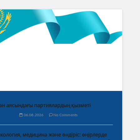
ан аясындағы партиялардың қызметі
06.08.2026
No Comments
кология, медицина және өндіріс: өңірлерде