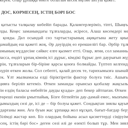
ерек. Олар ұрпаққа өнеге болатын кесек әңгіме айтуы қажет.
Ң ДОС, КӨРМЕСЕҢ, ІСТІҢ БӘРІ БОС
ға қатысты талқылау көбейіп барады. Қаламгерлеріміз, тіпті, Шыңғ
лды. Кеңес заманындағы тұлғаларды, әсіресе, Алаш көсемдері м
сы қояды. Дәл осындай сөз тартыстарының ақиқатына жету қиы
дамайдың еш қажеті жоқ. Әр дәуірдің өз ерекшелігі бар. Әрбір тұл
амының мүддесіне сәйкес елге қызмет етті. Олар, яғни, сол заманн
асса, ендігі ұрпақ кімнің ісі дұрыс, кімдікі бұрыс деп даурығып жү
рін, тұлғаларын бір-біріне қарсы қоюға болмайды. Түптеп келгенд
үріп өткен жолы. Сол себепті, қалай десек те, тарихымызға шына
к. Ұлт жылнамасы елді біріктіретін фактор болуға тиіс. Ашығ
оцияға беріліп кетеміз. Өткен заманды орынсыз қазбалау жақсыл
ін елдің баласы өнбейтін дауды қуады» деп бекер айтпаған. Өткен 
 төреші екенін ұмытпайық. Бізге бітпейтін дау-дамай емес, мызғым
қымыздың сөзі де, ісі де – бір болуы қажет. Сондықтан зиялы қауы
аударғаны жөн. Аға буын жас ұрпаққа жол нұсқап, бағыт-бағдар бер
білімді жастар көп. Біз олардың бойына асыл қасиеттерді сіңіруім
сең, істің бәрі бос» деген сөзі әлі де өзекті болып тұр. Мен зия