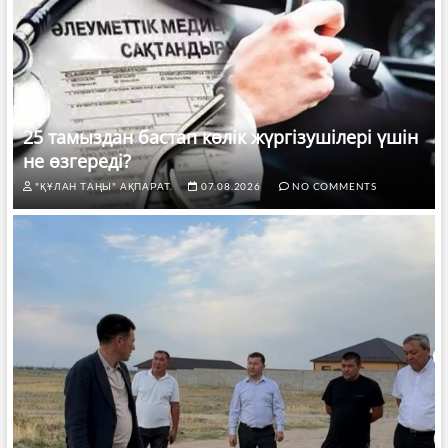
25 тамыздан бастап көлік жүргізушілері үшін
не өзгереді?
"ҚҰЛАН ТАҢЫ" АҚПАРАТ.
07.08.2026
NO COMMENTS