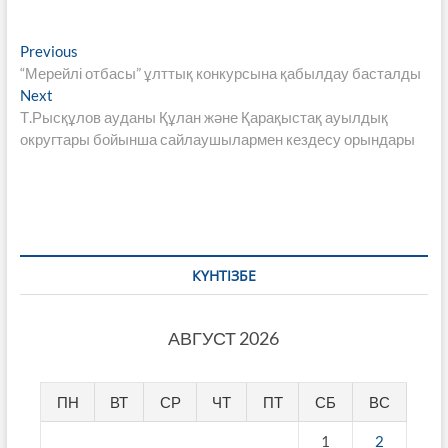
Навигация
Previous
Previous
post:
“Мерейлі отбасы” ұлттық конкурсына қабылдау басталды
по
Next
Next
записям
post:
Т.Рысқұлов ауданы Құлан және Қарақыстақ ауылдық
округтары бойынша сайлаушылармен кездесу орындары
КҮНТІЗБЕ
АВГУСТ 2026
ПН
ВТ
СР
ЧТ
ПТ
СБ
ВС
1
2