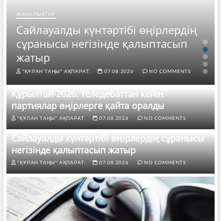
ЖАҢАЛЫҚТАР
Сайлауалды күнтәртібі өңірлердің
сұранысы негізінде қалыптасып
жатыр
"ҚҰЛАН ТАҢЫ" АҚПАРАТ.
07.08.2026
NO COMMENTS
Құрылтай-2026: теледебаттан кейін
партиялар өңірлерге қайта оралды
"ҚҰЛАН ТАҢЫ" АҚПАРАТ.
07.08.2026
NO COMMENTS
Сайлауалды күнтәртібі өңірлердің сұранысы
негізінде қалыптасып жатыр
"ҚҰЛАН ТАҢЫ" АҚПАРАТ.
07.08.2026
NO COMMENTS