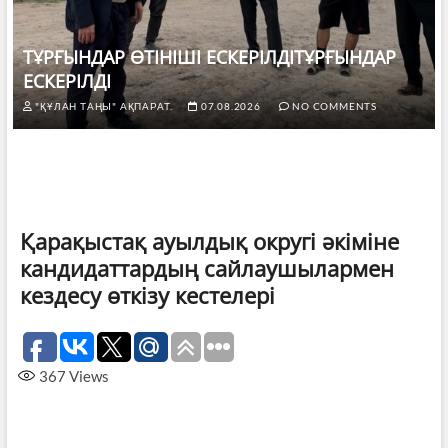
ТҰРҒЫНДАР ӨТІНІШІ ЕСКЕРІЛДІТҰРҒЫНДАР
ЕСКЕРІЛДІ
"ҚҰЛАН ТАҢЫ" АҚПАРАТ.
07.08.2026
NO COMMENTS
Қарақыстақ ауылдық округі әкіміне
кандидаттардың сайлаушылармен
кездесу өткізу кестелері
367
Views