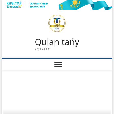
Skip
to
content
Qulan tańy
AQPARAT