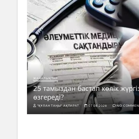
ЖАҢАЛЫҚТАР
25 тамыздан бастап көлік жүргі
өзгереді?
"ҚҰЛАН ТАҢЫ" АҚПАРАТ.
07.08.2026
NO COMMEN