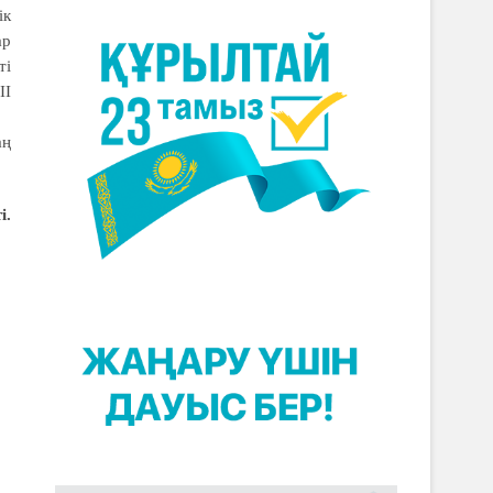
ік
ар
ті
ІІ
аң
і.