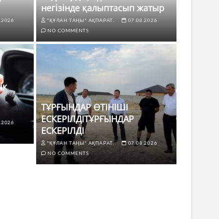
негізінде қалыптасып жатыр
.2026
"ҚҰЛАН ТАҢЫ" АҚПАРАТ.
07.08.2026
NO COMMENTS
ік
ТҰРҒЫНДАР ӨТІНІШІ
ЕСКЕРІЛДІТҰРҒЫНДАР
.2026
ЕСКЕРІЛДІ
І ЕСКЕРІЛДІТҰРҒЫНДАР
ЖАҢАЛЫҚТ
"ҚҰЛАН ТАҢЫ" АҚПАРАТ.
07.08.2026
Көкдө
NO COMMENTS
8.2026
NO COMMENTS
"ҚҰЛАН Т