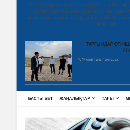
223 ViewsҚұрылтай-2026: теледебаттан кейін парт
«Әділет» партиясы өңірлердегі жұмысын «Әділетт
керуені аясында жалғастырды. Қостанай облысынд
Меңдіқара,…
ТҰРҒЫНДАР ӨТІНІШ
ЕС
"Құлан таңы" ақпарат.
БАСТЫ БЕТ
ЖАҢАЛЫҚТАР
ТАҒЫ
М