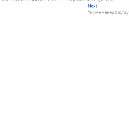
Next
Next
post:
Үйірме – өнер баста