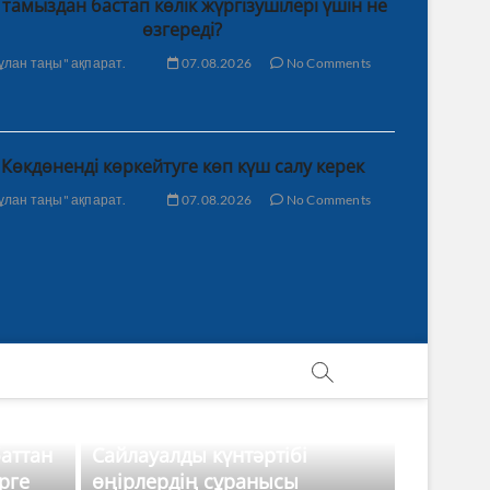
 тамыздан бастап көлік жүргізушілері үшін не
өзгереді?
ұлан таңы" ақпарат.
07.08.2026
No Comments
Көкдөненді көркейтуге көп күш салу керек
ұлан таңы" ақпарат.
07.08.2026
No Comments
баттан
Сайлауалды күнтәртібі
рге
өңірлердің сұранысы