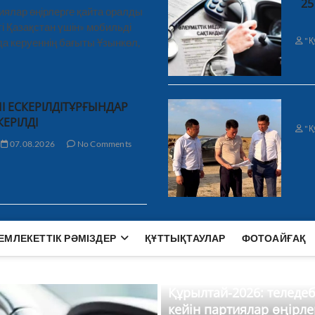
25
иялар өңірлерге қайта оралды
і Қазақстан үшін» мобильді
"Қ
а керуеннің бағыты Ұзынкөл,
І ЕСКЕРІЛДІТҰРҒЫНДАР
КЕРІЛДІ
"Қ
07.08.2026
No Comments
ЕМЛЕКЕТТІК РӘМІЗДЕР
ҚҰТТЫҚТАУЛАР
ФОТОАЙҒАҚ
Құрылтай-2026: теледе
кейін партиялар өңірле