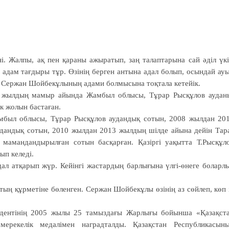
і. Жалпы, ақ пен қараны ажыратып, заң талаптарына сай әділ үк
 адам тағдыры тұр. Өзінің берген антына адал болып, осындай ау
в Сержан Шойбекұлының адами болмысына тоқтала кетейік.
2 жылдың мамыр айында Жамбыл облысы, Тұрар Рысқұлов аудан
к жолын бастаған.
был облысы, Тұрар Рысқұлов аудандық сотын, 2008 жылдан 20
дандық сотын, 2010 жылдан 2013 жылдың шілде айына дейін Тар
 мамандандырылған сотын басқарған. Қазіргі уақытта Т.Рысқұл
ып келеді.
дал атқарып жүр. Кейінгі жастардың барлығына үлгі-өнеге боларл
тың құрметіне бөленген. Сержан Шойбекұлы өзінің аз сөйлеп, көп 
зидентінің 2005 жылы 25 тамыздағы Жарлығы бойынша «Қазақст
рекелік медалімен наградталды. Қазақстан Республикасын