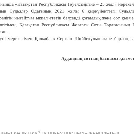
ынша «Қазақстан Республикасы Тәуелсіздігіне – 25 жыл» мерекел
сының Судьялар Одағының 2021 жылы 6 қыркүйекттегі Судьял
елігін нығайтуға ықпал ететін белсенді қоғамдық және сот қызме
гісімен, Қазақстан Республикасы Жоғарғы Соты Төрағасының І
ған.
күні мерекесімен Қалқабаев Сержан Шойбекұлын және барлық з
Аудандық соттың
баспасөз қызмет
МЕТ КӨЛІКТІ ҚАЙТА ТІРКЕУ ПРОЦЕСІН ЖЕҢІЛДЕТЕДІ