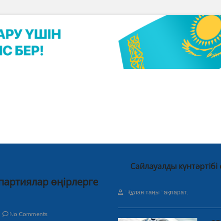
Сайлауалды күнтәртібі
 партиялар өңірлерге
"Құлан таңы" ақпарат.
No Comments