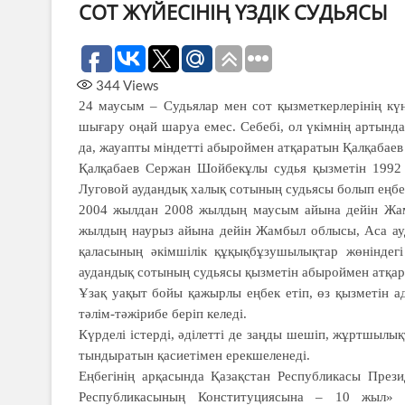
СОТ ЖҮЙЕСІНІҢ ҮЗДІК СУДЬЯСЫ
344
Views
24 маусым – Судьялар мен сот қызметкерлерінің күн
шығару оңай шаруа емес. Себебі, ол үкімнің артында
да, жауапты міндетті абыроймен атқаратын Қалқабае
Қалқабаев Сержан Шойбекұлы судья қызметін 199
Луговой аудандық халық сотының судьясы болып еңбе
2004 жылдан 2008 жылдың маусым айына дейін Жам
жылдың наурыз айына дейін Жамбыл облысы, Аса ау
қаласының әкімшілік құқықбұзушылықтар жөніндегі
аудандық сотының судьясы қызметін абыроймен атқар
Ұзақ уақыт бойы қажырлы еңбек етіп, өз қызметін а
тәлім-тәжірибе беріп келеді.
Күрделі істерді, әділетті де заңды шешіп, жұртшылық
тындыратын қасиетімен ерекшеленеді.
Еңбегінің арқасында Қазақстан Республикасы Пре
Республикасының Конституциясына – 10 жыл» ме