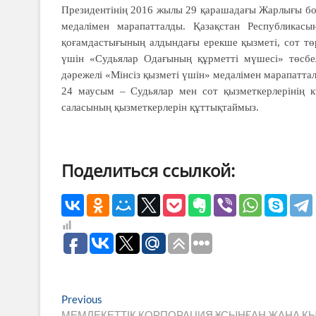
Президентінің 2016 жылы 29 қарашадағы Жарлығы бой
медалімен марапатталды. Қазақстан Республика
қоғамдастығының алдындағы ерекше қызметі, сот төр
үшін «Судьялар Одағының құрметті мүшесі» төсбел
дәрежелі «Мінсіз қызметі үшін» медалімен марапаттал
24 маусым – Судьялар мен сот қызметкерлерінің 
саласының қызмет­керлерін құттықтаймыз.
Поделиться ссылкой:
Навигация
Previous
Previous
post:
МЕМЛЕКЕТТІК КОРПОРАЦИЯ ҰСЫНҒАН ЖАҢА ҚЫЗ