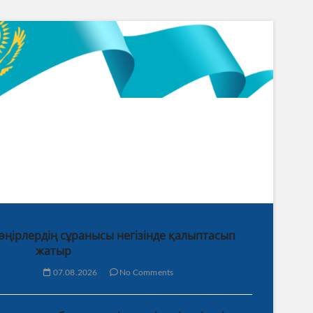
 өңірлердің сұранысы негізінде қалыптасып
жатыр
07.08.2026
No Comments