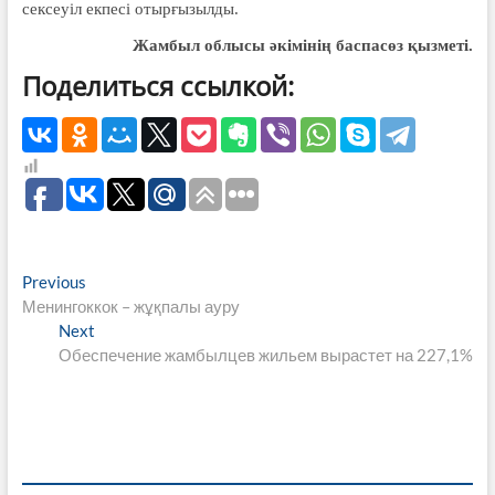
сексеуіл екпесі отырғызылды.
Жамбыл облысы әкімінің баспасөз қызметі.
Поделиться ссылкой:
Навигация
Previous
Previous
post:
Менингоккок – жұқпалы ауру
по
Next
Next
записям
post:
Обеспечение жамбылцев жильем вырастет на 227,1%