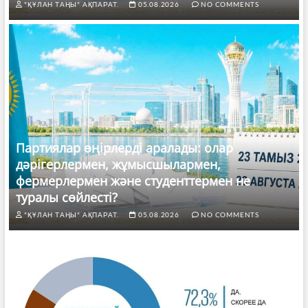
"ҚҰЛАН ТАҢЫ" АҚПАРАТ.
05.08.2026
NO COMMENTS
Партиялар өңірлерді аралады: олар
дәрігерлермен, жұмысшылармен,
фермерлермен және студенттермен не
туралы сөйлесті?
"ҚҰЛАН ТАҢЫ" АҚПАРАТ.
05.08.2026
NO COMMENTS