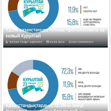
72,3% казахстанцев готовы проголосовать за
новый Курултай
"ҚҰЛАН ТАҢЫ" АҚПАРАТ.
04.08.2026
NO COMMENTS
Қазақстандықтардың 72,3%-ы жаңа