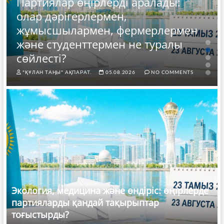
Партиялар өңірлерді аралады:
олар дәрігерлермен,
жұмысшылармен, фермерлермен
және студенттермен не туралы
сөйлесті?
"ҚҰЛАН ТАҢЫ" АҚПАРАТ.
05.08.2026
NO COMMENTS
Экология, медицина және өндіріс: өңірлерде
партияларды қандай тақырыптар
тоғыстырды?