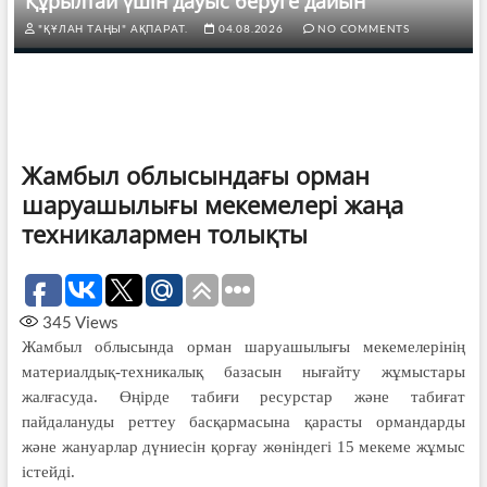
Құрылтай үшін дауыс беруге дайын
"ҚҰЛАН ТАҢЫ" АҚПАРАТ.
04.08.2026
NO COMMENTS
Жамбыл облысындағы орман
шаруашылығы мекемелері жаңа
техникалармен толықты
345
Views
Жамбыл облысында орман шаруашылығы мекемелерінің
материалдық-техникалық базасын нығайту жұмыстары
жалғасуда. Өңірде табиғи ресурстар және табиғат
пайдалануды реттеу басқармасына қарасты ормандарды
және жануарлар дүниесін қорғау жөніндегі 15 мекеме жұмыс
істейді.