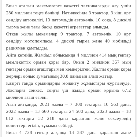
Биыл аталған мекемелерге қажетті техникаларды алу үшін
280 миллион теңге бөлінді. Нәтижесінде 3 трактор, 3 кіші өрт
сөндіру автокөлігі, 10 патрульдік автокөлік, 10 соқа, 8 дискілі
тырма және тағы басқа қажетті агрегаттар алынды.
Өткен жылы мекемелер 9 трактор, 7 автокөлік, 10 өрт
сөндіру мотопомпасы, 4 дисклі тырма және 40 мобильді
рациямен қамтылды.
Айта кетейік, Жамбыл облысында 4 миллион 414 мың гектар
мемлекеттік орман қоры бар. Оның 2 миллион 357 мың
гектары орман ағаштарымен көмкерілген. Жалпы орман қоры
жерлері облыс аумағының 30,8 пайызын алып жатыр.
Қазіргі таңда ормандарды молайту жұмыстары жүргізілуде.
Жоспарға сәйкес, соңғы үш жылда орман қорына 67,2
миллион ағаш егілді.
Атап айтқанда, 2021 жылы – 7 300 гектарға 10 563 дана,
2022 жылы – 13 660 гектарға 24 500 дана, 2023 жылы – 18
812 гектарға 32 218 дана қараағаш және сексеуілдің
көшеттері егіліп, тұқымы себілді.
Биыл 4 728 гектар алқапқа 13 387 дана қараағаш және