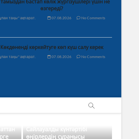
 тамыздан бастап көлік жүргізушілері үшін не
өзгереді?
ұлан таңы" ақпарат.
07.08.2026
No Comments
Көкдөненді көркейтуге көп күш салу керек
ұлан таңы" ақпарат.
07.08.2026
No Comments
баттан
Сайлауалды күнтәртібі
рге
өңірлердің сұранысы