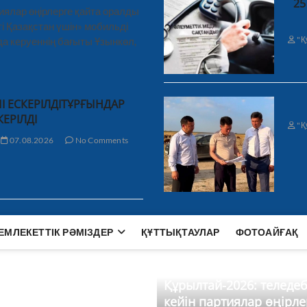
25
иялар өңірлерге қайта оралды
і Қазақстан үшін» мобильді
"Қ
а керуеннің бағыты Ұзынкөл,
І ЕСКЕРІЛДІТҰРҒЫНДАР
КЕРІЛДІ
"Қ
07.08.2026
No Comments
ЕМЛЕКЕТТІК РӘМІЗДЕР
ҚҰТТЫҚТАУЛАР
ФОТОАЙҒАҚ
Құрылтай-2026: теледе
кейін партиялар өңірле