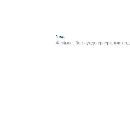
Next
Next
post:
Жеңімпаз бен жүлдегерлер анықтал