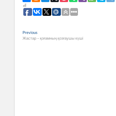
Навигация
Previous
Previous
post:
Жастар – қоғамның қозғаушы күші
по
записям