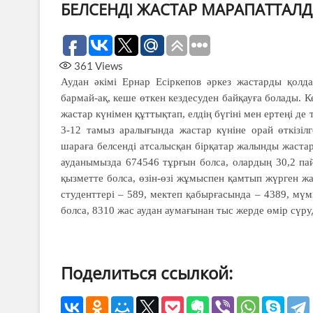
БЕЛСЕНДІ ЖАСТАР МАРАПАТТАЛ
361
Views
Аудан әкімі Ернар Есіркепов әркез жастарды қолда
бармай-ақ, кеше өткен кездесуден байқауға болады. 
жастар күнімен құттықтап, елдің бүгіні мен ертеңі де
3-12 тамыз аралығында жастар күніне орай өткізіл
шараға белсенді атсалысқан бірқатар жалынды жастарғ
ауданымызда 674546 тұрғын болса, олардың 30,2 па
қызметте болса, өзін-өзі жұмыспен қамтып жүрген жас
студенттері – 589, мектеп қабырғасында – 4389, мүм
болса, 8310 жас аудан аумағынан тыс жерде өмір сүру
Поделиться ссылкой: