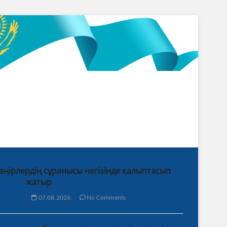
 өңірлердің сұранысы негізінде қалыптасып
жатыр
07.08.2026
No Comments