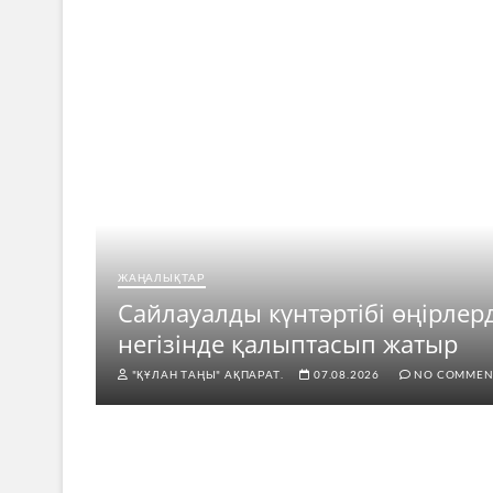
ЖАҢАЛЫҚТАР
ар
Сайлауалды күнтәртібі өңірлер
негізінде қалыптасып жатыр
"ҚҰЛАН ТАҢЫ" АҚПАРАТ.
07.08.2026
NO COMMEN