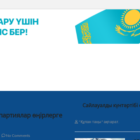
Сайлауалды күнтәртібі
 партиялар өңірлерге
"Құлан таңы" ақпарат.
No Comments