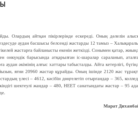
ДЫ
йды. Олардың айтқан пікірлерінде ескереді. Оның дәлелін алыс
Кездесуде аудан басшысы белсенді жастарды 12 тамыз – Халықарал
 тікелей жастарға байланысты екенін жеткізді. Сонымен қатар, жиын
ген онкүндік барысында атқарылған іс-шаралар сараланып, аталғ
а аудан әкімінің алғыс хаттары табысталды. Айта кетерлігі, бүгін
йызын, яғни 20960 жастар құрайды. Оның ішінде 2120 жас тұрақ
тардың үлесі – 4612, кәсібін дөңгелетіп отырғандар – 365, колле
кіндігі шектеулі жандар – 480, НЕЕТ санатындағы жастар – 95 ад
де.
Марат Диханба