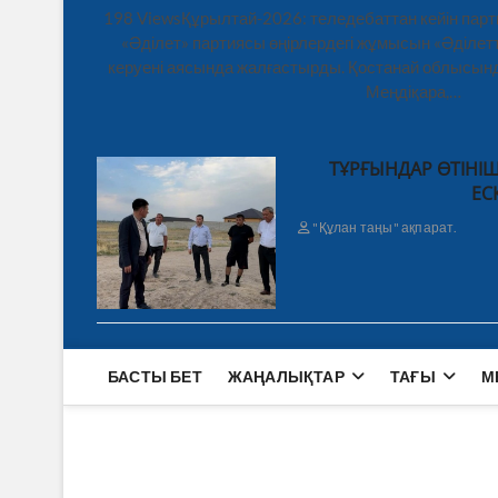
198 ViewsҚұрылтай-2026: теледебаттан кейін парт
«Әділет» партиясы өңірлердегі жұмысын «Әділетт
керуені аясында жалғастырды. Қостанай облысынд
Меңдіқара,…
ТҰРҒЫНДАР ӨТІНІШ
ЕС
"Құлан таңы" ақпарат.
БАСТЫ БЕТ
ЖАҢАЛЫҚТАР
ТАҒЫ
М