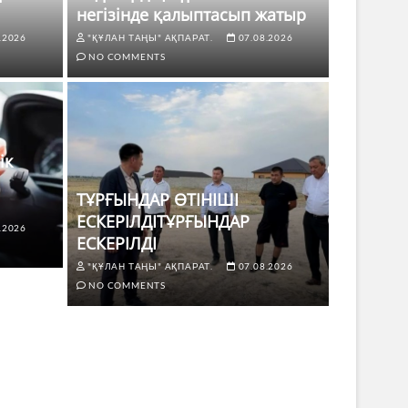
негізінде қалыптасып жатыр
.2026
"ҚҰЛАН ТАҢЫ" АҚПАРАТ.
07.08.2026
NO COMMENTS
ік
ТҰРҒЫНДАР ӨТІНІШІ
ЕСКЕРІЛДІТҰРҒЫНДАР
.2026
ЖАҢАЛЫҚТ
ЕСКЕРІЛДІ
 көлік жүргізушілері үшін не
ТҰРҒЫ
"ҚҰЛАН ТАҢЫ" АҚПАРАТ.
07.08.2026
ЕСКЕР
NO COMMENTS
8.2026
NO COMMENTS
"ҚҰЛАН Т