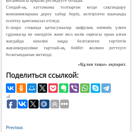
қосымшасы арқылы ресімдеуге болады.
Сондай-ақ, хаттаманы толтырған кезде сақтандыру
компанияларына дереу хабар беріп, келтірілген шығынды
есептеу қамтамасыз етіледі.
Іс-шара соңында қатысушылар цифрлық өнімнің үлкен
сұранысқа ие екендігін және жол көлік оқиғасы орын алған
жағдайда кінәліні заңда белгіленген тәртіптік
жауапкершілікке тартпай-ақ, бейбіт жолмен реттеуге
болатындығын жеткізді.
«Құлан таңы» ақпарат.
Поделиться ссылкой:
Навигация
Previous
Previous