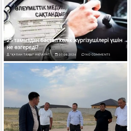
25 тамыздан бастап көлік жүргізушілері үшін
не өзгереді?
"ҚҰЛАН ТАҢЫ" АҚПАРАТ.
07.08.2026
NO COMMENTS