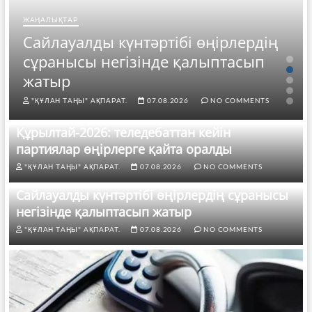
ЖАҢАЛЫҚТАР
Сайлауалды күнтәртібі өңірлердің
сұранысы негізінде қалыптасып
жатыр
"ҚҰЛАН ТАҢЫ" АҚПАРАТ.
07.08.2026
NO COMMENTS
Құрылтай-2026: теледебаттан кейін
партиялар өңірлерге қайта оралды
"ҚҰЛАН ТАҢЫ" АҚПАРАТ.
07.08.2026
NO COMMENTS
Сайлауалды күнтәртібі өңірлердің сұранысы
негізінде қалыптасып жатыр
"ҚҰЛАН ТАҢЫ" АҚПАРАТ.
07.08.2026
NO COMMENTS