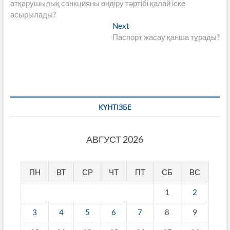
post:
атқарушылық санкцияны өндіру тәртібі қалай іске
по
асырылады?
записям
Next
Next
post:
Паспорт жасау қанша тұрады?
КҮНТІЗБЕ
АВГУСТ 2026
ПН
ВТ
СР
ЧТ
ПТ
СБ
ВС
1
2
3
4
5
6
7
8
9