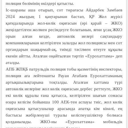
полиция бөлімінің өкілдері қатысты.
Іс-шараны аша отырып, сот төрағасы Айдарбек Замбаев
2024 жылдың 1 қаңтарынан бастап, ҚР Жол жүрісі
қағидаларында жол-көлік оқиғасын (әрі қарай – ЖКО)
жеңілдетілген жолмен ресімдеуге болатынын, яғни ұсақ ЖКО
орын алған кезде, автокөлік иелері сақтандыру
компанияларынан келтірілген залалды жол полициясы мен сот
органдарын шақырмай-ақ, тиімді тәсілмен өтеуге құқылы
екенін айтты. Аталған оңайтылған тәртіп «Еурохаттама» деп
аталды.
АПБ ЖПҚБ патрульдік полиция тобы қызметінің инспекторы,
полиция аға лейтенанты Рауан Атабаев Еурохаттаманың
артықшылықтарына тоқталды. Аталған хаттама түрі
автокөлік иелеріне жол көлік оқиғасын дербес реттеуге, ЖКО
екі көлік құралы ғана қатысса, келтірілген шығын сомасы
өзара келісім бойынша 100 АЕК-тен аспауы тиіс, жол көлік
оқиғасына қатысушылар арасында апатқа кім кінәлі, ең
бастысы жәбірленуші туралы келіспеушіліктер болмаса
қолданылады. ЖКО-ны «Еурохаттама» мобильдік