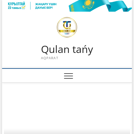
Skip
to
content
Qulan tańy
AQPARAT