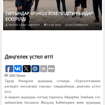
ТҰРҒЫНДАР ӨТІНІШІ ЕСКЕРІЛДІТҰРҒЫНДАР
ЕСКЕРІЛДІ
"ҚҰЛАН ТАҢЫ" АҚПАРАТ.
07.08.2026
NO COMMENTS
Дөңгелек үстел өтті
300
Views
Тұрар Рысқұлов аудандық сотында «Еурохаттаманы
рәсімдеу мәселелері туралы» тақырыбында дөңгелек үстел
өтті.
Іс-шараға аудандық соттың төрағасы Айдарбек Замбаев, сот
әкімшісінің басшысы Жасұзақ Баймендиев және аудандық