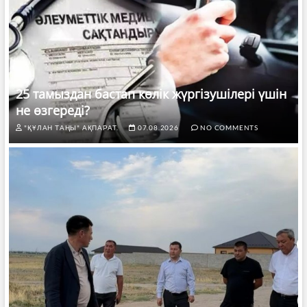
25 тамыздан бастап көлік жүргізушілері үшін
не өзгереді?
"ҚҰЛАН ТАҢЫ" АҚПАРАТ.
07.08.2026
NO COMMENTS