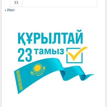
31
« Июл