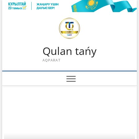
Skip
to
content
Qulan tańy
AQPARAT