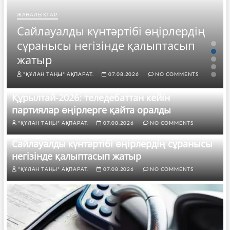
ЖАҢАЛЫҚТАР
Сайлауалды күнтәртібі өңірлердің
сұранысы негізінде қалыптасып
жатыр
"ҚҰЛАН ТАҢЫ" АҚПАРАТ.
07.08.2026
NO COMMENTS
Құрылтай-2026: теледебаттан кейін
партиялар өңірлерге қайта оралды
"ҚҰЛАН ТАҢЫ" АҚПАРАТ.
07.08.2026
NO COMMENTS
Сайлауалды күнтәртібі өңірлердің сұранысы
негізінде қалыптасып жатыр
"ҚҰЛАН ТАҢЫ" АҚПАРАТ.
07.08.2026
NO COMMENTS