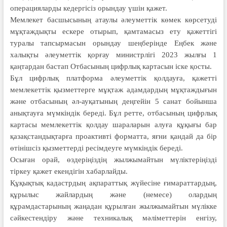
операцияларды кедергісіз орындау үшін қажет.
Мемлекет басшысының атаулы әлеуметтік көмек көрсетуді
мұқтаж­дықты ескере отырып, қамтамасыз ету қажеттігі
туралы тапсырмасын орындау шеңберінде Еңбек және
халықты әлеуметтік қорғау министрлігі 2023 жылғы 1
қаңтардан бастап Отбасының цифрлық картасын іске қосты.
Бұл цифрлық платформа әлеуметтік қолдауға, қажетті
мемлекеттік қыз­мет­терге мұқтаж адамдардың мұқ­таждығын
және отбасының әл-ауқатының деңгейін 5 санат бойынша
анық­тауға мүмкіндік береді. Бұл ретте, отбасының цифрлық
картасы мемлекеттік қолдау шараларын алуға құқығы бар
қазақстандықтарға проактивті форматта, яғни қандай да бір
өтінішсіз қызметтерді ресімдеуге мүмкіндік береді.
Осыған орай, өздеріңіздің жыл­жымайтын мүліктеріңізді
тіркеу қажет екендігін хабарлайды.
Құқықтық кадастрдың ақпарат­тық жүйесіне ғимараттардың,
құрылыс жай­лардың және (немесе) олардың
құрамдастарының жаңадан құрылған жылжымайтын мүлікке
сәйкестендіру және техникалық мәліметтерін енгізу,