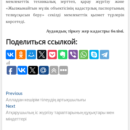
мемлекеттік техникалық зерттеп, қарау жүргізу және
«Жылжымайтын мүлік объектісінің кадастрлық паспортының
телнұсқасын беру» секілді мемлекеттік қызмет түрлерін
көрсетеді.
Аудандық тіркеу жер
кадастры бөлімі.
Поделиться ссылкой:
Навигация
Previous
Previous
post:
Алладан кешірім тілеудің артықшылығы
по
Next
Next
записям
post:
Атқарушылық іс жүргізу тараптарының құқықтары мен
міндеттері