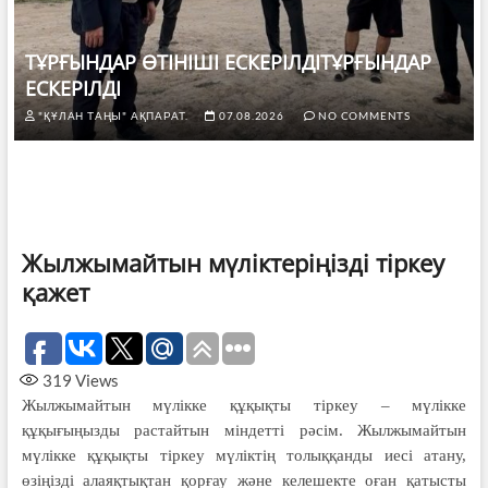
ТҰРҒЫНДАР ӨТІНІШІ ЕСКЕРІЛДІТҰРҒЫНДАР
ЕСКЕРІЛДІ
"ҚҰЛАН ТАҢЫ" АҚПАРАТ.
07.08.2026
NO COMMENTS
Жылжымайтын мүліктеріңізді тіркеу
қажет
319
Views
Жылжымайтын мүлікке құқықты тіркеу – мүлікке
құқығыңызды рас­тайтын міндетті рәсім. Жылжымайтын
мүлікке құқықты тіркеу мүліктің толық­қанды иесі атану,
өзіңізді алаяқтықтан қорғау және келешекте оған қатысты