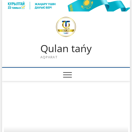
Skip
to
content
Qulan tańy
AQPARAT