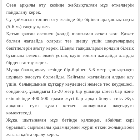
Өзен арқылы өту кезінде жабдықталған мұз өткелдерін
пайдалану керек.
Су қоймасын топпен өту кезінде бір-бірінен арақашықтықты
(5-6 м.) сақтау қажет.
Қатып қалған өзеннен (көлді) шаңғымен өткен жөн. Қажет
болған жағдайда оларды тез шешу үшін шаңғылардың
бекітпелерін ағыту керек. Шаңғы таяқшаларын қолдың білезік
буынына ілмекті ілмей ұстап, қауіп төнген жағдайда оларды
бірден тастау керек.
Мұзда балық аулау кезінде бір-бірінен 5-6 метр қашықтықта
шұңқыр жасауға болмайды. Қайғылы жағдайдың алдын алу
үшін, балықшының құтқару кеудешесі немесе төс кеудешесі,
сондай-ақ, ұзындығы 15-20 метр бір ұшында ілмегі бар және
екіншісінде 400-500 грамм жүгі бар арқан болуы тиіс. Жүк
арқанды суға құлап кеткен жолаушыға лақтыруға
көмектеседі.
Жұқа, шытынаған мұз бетінде қалсаңыз, абайлап кері
бұрылып, сырғымалы қадамдармен жүріп өткен жолыңызбен
жағаға қайта оралу керек.