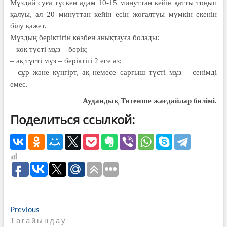
Мұздай суға түскен адам 10-15 минуттан кейін қатты тоңып
қалуы, ал 20 минуттан кейін есін жоғалтуы мүмкін екенін
білу қажет.
Мұздың беріктігін көзбен анықтауға болады:
– көк түсті мұз – берік;
– ақ түсті мұз – беріктігі 2 есе аз;
– сұр және күңгірт, ақ немесе сарғыш түсті мұз – сенімді
емес.
Аудандық Төтенше
жағдайлар бөлімі.
Поделиться ссылкой:
Навигация
Previous
Previous
post:
Т а ғ а й ы н д а у