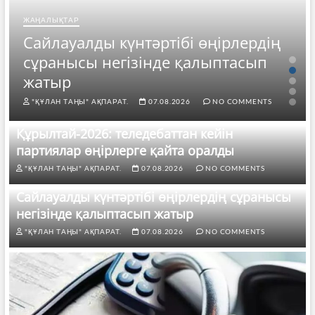
ЖАҢАЛЫҚТАР
Сайлауалды күнтәртібі өңірлердің
сұранысы негізінде қалыптасып
жатыр
"ҚҰЛАН ТАҢЫ" АҚПАРАТ.
07.08.2026
NO COMMENTS
Құрылтай-2026: теледебаттан кейін
партиялар өңірлерге қайта оралды
"ҚҰЛАН ТАҢЫ" АҚПАРАТ.
07.08.2026
NO COMMENTS
Сайлауалды күнтәртібі өңірлердің сұранысы
негізінде қалыптасып жатыр
"ҚҰЛАН ТАҢЫ" АҚПАРАТ.
07.08.2026
NO COMMENTS