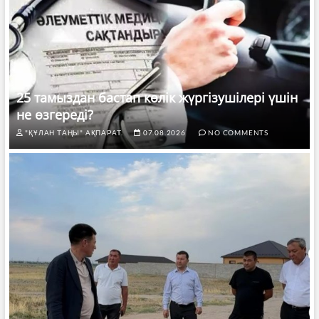
25 тамыздан бастап көлік жүргізушілері үшін
не өзгереді?
"ҚҰЛАН ТАҢЫ" АҚПАРАТ.
07.08.2026
NO COMMENTS