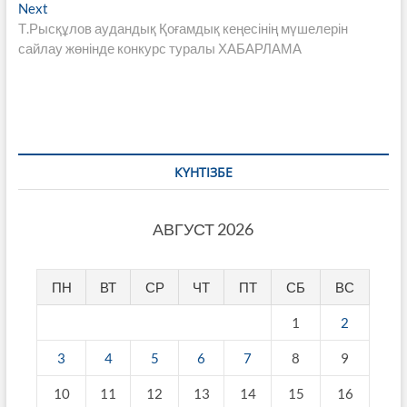
по
Next
Next
записям
post:
Т.Рысқұлов аудандық Қоғамдық кеңесінің мүшелерін
сайлау жөнінде конкурс туралы ХАБАРЛАМА
КҮНТІЗБЕ
АВГУСТ 2026
ПН
ВТ
СР
ЧТ
ПТ
СБ
ВС
1
2
3
4
5
6
7
8
9
10
11
12
13
14
15
16