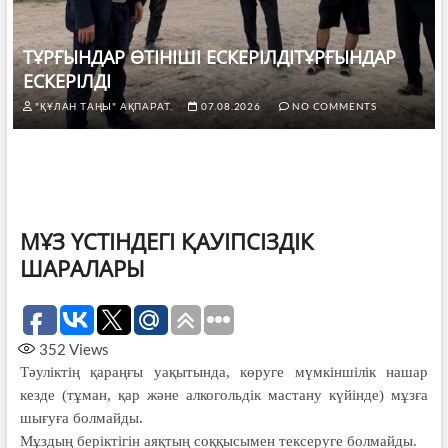
ТҰРҒЫНДАР ӨТІНІШІ ЕСКЕРІЛДІТҰРҒЫНДАР
ЕСКЕРІЛДІ
"ҚҰЛАН ТАҢЫ" АҚПАРАТ.
07.08.2026
NO COMMENTS
МҰЗ ҮСТІНДЕГІ ҚАУІПСІЗДІК
ШАРАЛАРЫ
352
Views
Тәуліктің қараңғы уақытында, көруге мүмкіншілік нашар
кезде (тұман, қар және алкогольдік мастану күйінде) мұзға
шығуға болмайды.
Мұздың беріктігін аяқтың соққысымен тексеруге болмайды.