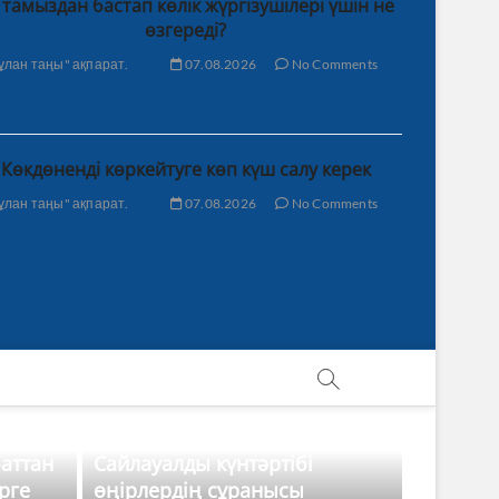
 тамыздан бастап көлік жүргізушілері үшін не
өзгереді?
ұлан таңы" ақпарат.
07.08.2026
No Comments
Көкдөненді көркейтуге көп күш салу керек
ұлан таңы" ақпарат.
07.08.2026
No Comments
баттан
Сайлауалды күнтәртібі
рге
өңірлердің сұранысы