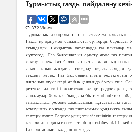
Тұрмыстық газды пайдалану кезінд
372
Views
Тұрмыстық газ (пропан) – өрт немесе жарылыстың п
Газды қолданумен байланысты өрт­тердің баршасы ба
туындайды. Сон­дықтан пәтерлерде газ плиталар ме
жүктеледі. Газ баллондарын орнату және газ плита­­л
сақтау керек. Газ баллонын сатып алғанның өзінде, 
сақинасының жағдайы тек­серілуі керек. Сондай-ақ
тексеру керек. Газ баллонына плита редукторын 
плитаның шүмектері жабық қалпында болуы тиіс. Осы
резеңке майтүтігі жалғасқан жерде редуктордың өт
саңылаулар болса, сабынды көбікте көпіршіктер пай
тығыздағыш резеңке сақинасының тұтас­тығына тағы б
өткізушілік болғанда газ плитасымен қолдануға тыйым
тексеру қажет. Редук­тордың өткізбеушілігін тексеру 
газ плитасындағы газ түтіктерінің өткіз­беушілігін кей
Газ плитасымен қолданған кезде: