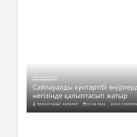
ЖАҢАЛЫҚТАР
ар
Сайлауалды күнтәртібі өңірлер
негізінде қалыптасып жатыр
"ҚҰЛАН ТАҢЫ" АҚПАРАТ.
07.08.2026
NO COMMEN