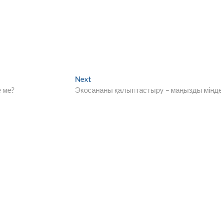
Next
Next
post:
 ме?
Экосананы қалыптастыру – маңызды мінд