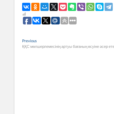
Навигация
Previous
Previous
post:
ҚҚС мөлшерлемесінің артуы бағаның өсуіне әсер ете
по
записям