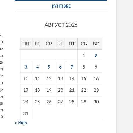
КҮНТІЗБЕ
АВГУСТ 2026
м.
ан
ПН
ВТ
СР
ЧТ
ПТ
СБ
ВС
не
1
2
аң
ке
3
4
5
6
7
8
9
ып
ге
10
11
12
13
14
15
16
ың
де
17
18
19
20
21
22
23
ың
24
25
26
27
28
29
30
де
ып
31
ай
« Июл