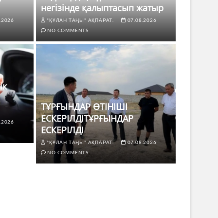
негізінде қалыптасып жатыр
.2026
"ҚҰЛАН ТАҢЫ" АҚПАРАТ.
07.08.2026
NO COMMENTS
ік
ТҰРҒЫНДАР ӨТІНІШІ
ЕСКЕРІЛДІТҰРҒЫНДАР
.2026
ЖАҢАЛЫҚТ
ЕСКЕРІЛДІ
 көлік жүргізушілері үшін не
ТҰРҒЫ
"ҚҰЛАН ТАҢЫ" АҚПАРАТ.
07.08.2026
ЕСКЕР
NO COMMENTS
8.2026
NO COMMENTS
"ҚҰЛАН Т