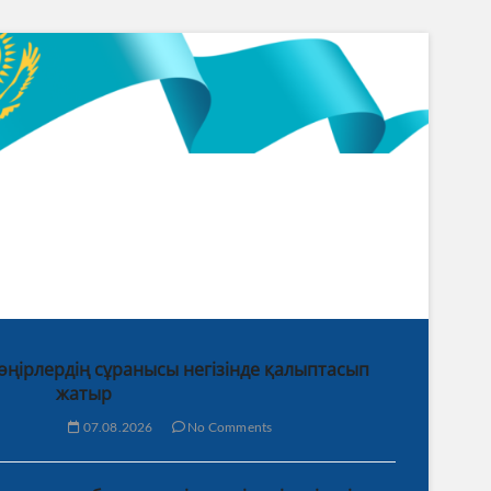
 өңірлердің сұранысы негізінде қалыптасып
жатыр
07.08.2026
No Comments