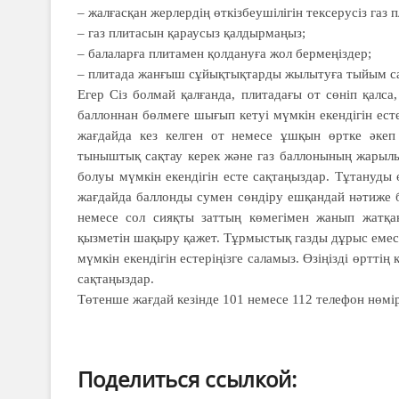
– жалғасқан жерлердің өткізбеу­ші­лігін тексерусіз газ 
– газ плитасын қараусыз қалдыр­ма­ңыз;
– балаларға плитамен қолдануға жол бермеңіздер;
– плитада жанғыш сұйықтықтарды жылытуға тыйым с
Егер Сіз болмай қалғанда, плитадағы от сөніп қалс
баллоннан бөлмеге шығып кетуі мүмкін екендігін ест
жағдайда кез келген от немесе ұшқын өртке әкеп
тыныштық сақтау керек және газ баллонының жары­лы
болуы мүмкін екендігін есте сақта­ңыздар. Тұтануд
жағдайда баллонды сумен сөндіру ешқандай нәтиже 
немесе сол сияқты заттың көмегімен жанып жатқ
қызметін шақыру қажет. Тұрмыстық газды дұрыс емес п
мүмкін екендігін естеріңізге саламыз. Өзіңізді өрттің 
сақтаңыздар.
Төтенше жағдай кезінде 101 немесе 112 телефон нөмір
Поделиться ссылкой: