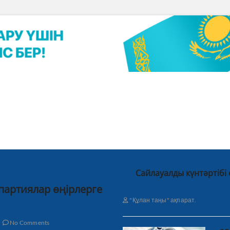
Сайлауалды күнтәртібі
 партиялар өңірлерге
"Құлан таңы" ақпарат.
No Comments