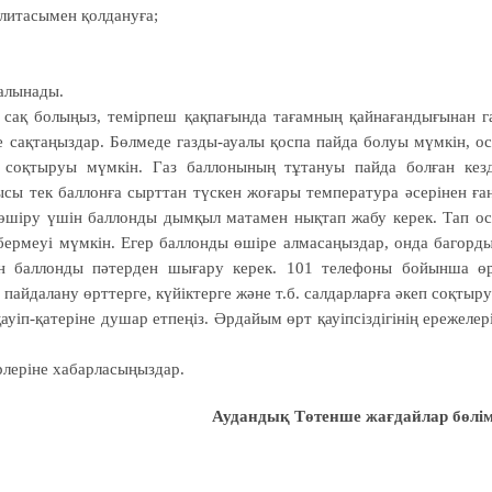
плитасымен қолда­нуға;
алынады.
а, сақ болыңыз, темірпеш қақпағында тағамның қайнағандығынан г
е сақтаңыздар. Бөлмеде газды-ауалы қоспа пайда болуы мүмкін, о
 соқтыруы мүмкін. Газ баллонының тұтануы пайда болған кез
сы тек баллонға сырттан түс­кен жоғары температура әсерінен ға
ы өшіру үшін баллонды дымқыл матамен нықтап жабу керек. Тап о
бермеуі мүмкін. Егер баллонды өшіре алмасаңыздар, онда багорд
ан баллонды пәтерден шығару керек. 101 телефоны бойынша ө
айдалану өрттерге, күйіктерге және т.б. салдарларға әкеп соқтыр
қауіп-қате­рі­не душар етпеңіз. Әрдайым өрт қауіпсіздігінің ережелер
леріне хабарласы­ңыздар.
Аудандық Төтенше
жағдайлар бөлім