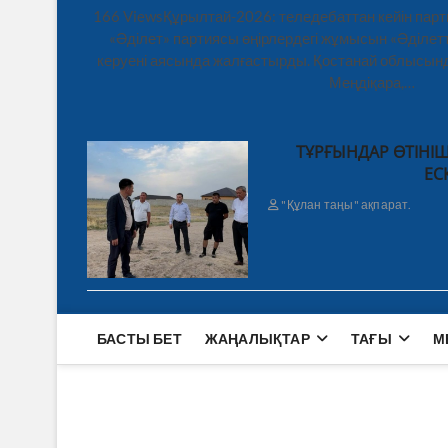
166 ViewsҚұрылтай-2026: теледебаттан кейін парт
«Әділет» партиясы өңірлердегі жұмысын «Әділетт
керуені аясында жалғастырды. Қостанай облысынд
Меңдіқара,…
ТҰРҒЫНДАР ӨТІНІШ
ЕС
"Құлан таңы" ақпарат.
БАСТЫ БЕТ
ЖАҢАЛЫҚТАР
ТАҒЫ
М