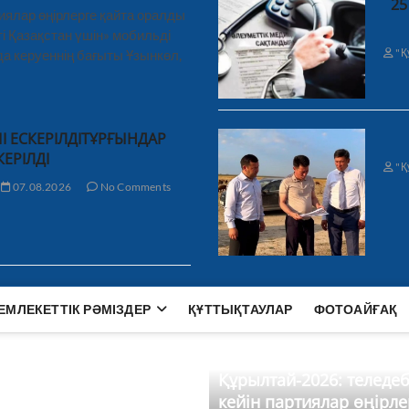
25
иялар өңірлерге қайта оралды
і Қазақстан үшін» мобильді
"Қ
а керуеннің бағыты Ұзынкөл,
І ЕСКЕРІЛДІТҰРҒЫНДАР
КЕРІЛДІ
"Қ
07.08.2026
No Comments
ЕМЛЕКЕТТІК РӘМІЗДЕР
ҚҰТТЫҚТАУЛАР
ФОТОАЙҒАҚ
Құрылтай-2026: теледе
кейін партиялар өңірле