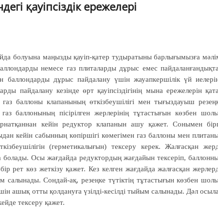
егі қауіпсіздік ережелері
айда болуына маңызды қауіп-қатер тудыратыны барлығымызға мәлі
ллондарды немесе газ плиталарды дұрыс емес пай­­да­ланғандықт
н баллон­дарды дұрыс пайдалану үшін жауап­кершілік үй иелері
арды пайдалану кезінде өрт қауіп­­сіздігінің мына ережелерін қат
газ баллоны кла­панының өткіз­беу­шілігі мен тығыз­дауыш резең
, газ баллоны­ның пісірілген жерлерінің тұтастығын көзбен шол
орнатқаннан кейін редуктор клапанын ашу қажет. Сонымен бір
дан кейін сабынның көпіршігі көмегімен газ баллоны мен плитан
кізбеушілігін (герме­тикалығын) тексеру керек. Жал­ғасқан жер
да болады. Осы жағдайда редуктордың жағдайын тексеріп, баллонн
ір рет көз жеткізу қажет. Кез келген жағдайда жалғасқан жерлер
 салы­на­ды. Сондай-ақ, резеңке түтіктің тұтас­ты­ғын көзбен шол
үшін ашық отты қолдануға үзілді-кесіл­ді тыйым салынады. Дәл осыл
-кейде тексеру қажет.