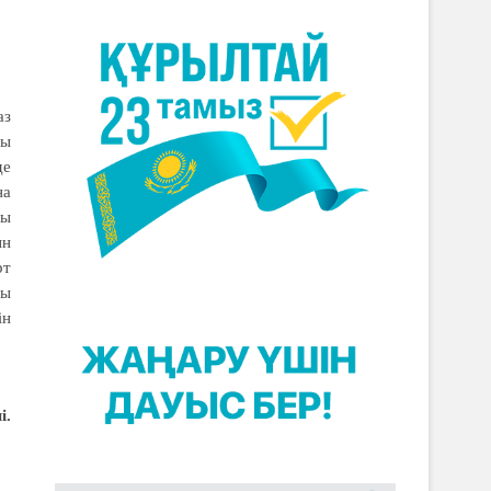
аз
сы
де
на
сы
ын
рт
уы
ін
і.