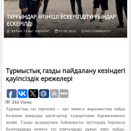
ТҰРҒЫНДАР ӨТІНІШІ ЕСКЕРІЛДІТҰРҒЫНДАР
ЕСКЕРІЛДІ
"ҚҰЛАН ТАҢЫ" АҚПАРАТ.
07.08.2026
NO COMMENTS
Тұрмыстық газды пайдалану кезіндегі
қауіпсіздік ережелері
346
Views
Тұрмыстық газ (пропан) – өрт немесе жарылыстың пайда
болуына маңызды қауіп-қатер тудыратыны барлығымызға
мәлім. Газды қолданумен байланысты өрт­тердің баршасы
баллондарды немесе газ плиталарды дұрыс емес пай­­да­