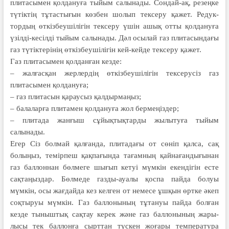
плитасымен қолдануға тыйым салы­на­ды. Сондай-ақ, резеңке
түтіктің тұтас­ты­ғын көзбен шолып тексеру қажет. Редук­
тордың өткізбеушілігін тексеру үшін ашық отты қолдануға
үзілді-кесіл­ді тыйым салынады. Дәл осылай газ плитасындағы
газ түтіктерінің өткіз­беушілігін кей-кейде тексеру қажет.
Газ плитасымен қолданған кезде:
– жалғасқан жерлердің өткізбеу­ші­лігін тексерусіз газ
плитасымен қолда­нуға;
– газ плитасын қараусыз қалдыр­ма­ңыз;
– балаларға плитамен қолдануға жол бермеңіздер;
– плитада жанғыш сұйықтықтарды жылытуға тыйым
салынады.
Егер Сіз болмай қалғанда, плитадағы от сөніп қалса, сақ
болыңыз, темірпеш қақпағында тағамның қайнағандығынан
газ баллоннан бөлмеге шығып кетуі мүмкін екендігін есте
сақтаңыздар. Бөлмеде газды-ауалы қоспа пайда болуы
мүмкін, осы жағдайда кез келген от немесе ұшқын өртке әкеп
соқтыруы мүмкін. Газ баллонының тұтануы пайда болған
кезде тыныштық сақтау керек және газ баллонының жары­
лысы тек баллонға сырттан түс­кен жоғары температура