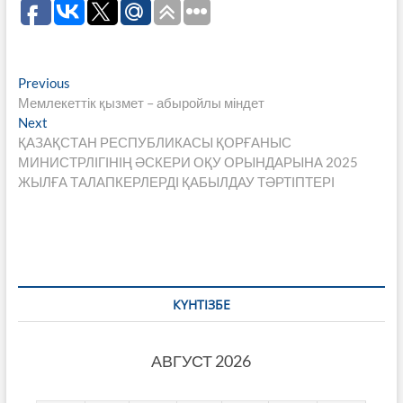
Навигация
Previous
Previous
post:
Мемлекеттік қызмет – абыройлы міндет
по
Next
Next
записям
post:
ҚАЗАҚСТАН РЕСПУБЛИКАСЫ ҚОРҒАНЫС
МИНИСТРЛІГІНІҢ ӘСКЕРИ ОҚУ ОРЫНДАРЫНА 2025
ЖЫЛҒА ТАЛАПКЕРЛЕРДІ ҚАБЫЛДАУ ТӘРТІПТЕРІ
КҮНТІЗБЕ
АВГУСТ 2026