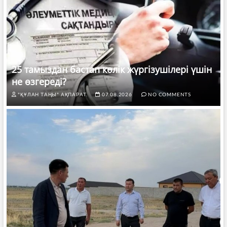
25 тамыздан бастап көлік жүргізушілері үшін
не өзгереді?
"ҚҰЛАН ТАҢЫ" АҚПАРАТ.
07.08.2026
NO COMMENTS