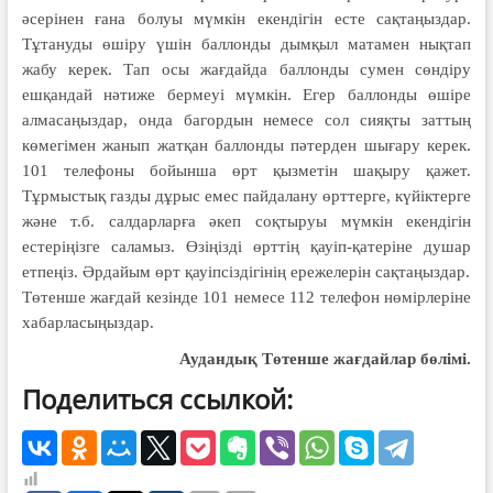
әсерінен ғана болуы мүмкін екендігін есте сақта­ңыздар.
Тұтануды өшіру үшін баллонды дымқыл матамен нықтап
жабу керек. Тап осы жағдайда баллонды сумен сөндіру
ешқандай нәтиже бермеуі мүмкін. Егер баллонды өшіре
алмасаңыздар, онда багордын немесе сол сияқты заттың
көмегімен жанып жатқан баллонды пәтерден шығару керек.
101 телефоны бойынша өрт қызметін шақыру қажет.
Тұрмыстық газды дұрыс емес пайдалану өрттерге, күйіктерге
және т.б. салдарларға әкеп соқтыруы мүмкін екендігін
естеріңізге саламыз. Өзіңізді өрттің қауіп-қате­рі­не душар
етпеңіз. Әрдайым өрт қауіпсіздігінің ережелерін сақтаңыздар.
Төтенше жағдай кезінде 101 немесе 112 телефон нөмірлеріне
хабарласы­ңыздар.
Аудандық Төтенше
жағдайлар бөлімі.
Поделиться ссылкой: