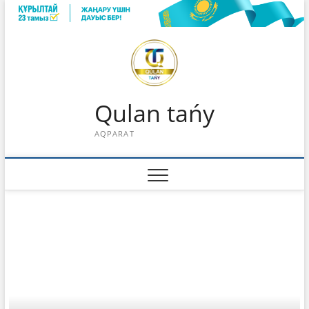
Skip
to
content
Qulan tańy
AQPARAT