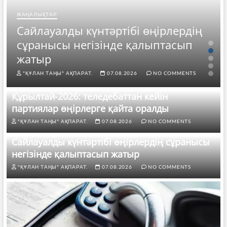
ЖАҢАЛЫҚТАР
Сайлауалды күнтәртібі өңірлердің
сұранысы негізінде қалыптасып
жатыр
"ҚҰЛАН ТАҢЫ" АҚПАРАТ.
07.08.2026
NO COMMENTS
Құрылтай-2026: теледебаттан кейін
партиялар өңірлерге қайта оралды
"ҚҰЛАН ТАҢЫ" АҚПАРАТ.
07.08.2026
NO COMMENTS
Сайлауалды күнтәртібі өңірлердің сұранысы
негізінде қалыптасып жатыр
"ҚҰЛАН ТАҢЫ" АҚПАРАТ.
07.08.2026
NO COMMENTS