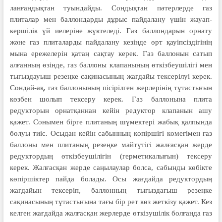
ланғандықтан туындайды. Сон­дықтан пәтерлерде газ
плиталар мен баллон­дарды дұрыс пайдалану үшін жауап­
кершілік үй иелеріне жүктеледі. Газ баллондарын орнату
және газ плита­­ларды пайдалану кезінде өрт қауіп­­сіздігінің
мына ережелерін қатаң сақтау керек. Газ баллонын сатып
алғанның өзінде, газ баллоны кла­панының өткіз­беу­шілігі мен
тығыз­дауыш резеңке сақинасының жағдайы тек­серілуі керек.
Сондай-ақ, газ баллоны­ның пісірілген жерлерінің тұтастығын
көзбен шолып тексеру керек. Газ баллонына плита
редукторын орнатқаннан кейін редуктор клапанын ашу
қажет. Сонымен бірге плитаның шүмектері жабық қалпында
болуы тиіс. Осыдан кейін сабынның көпіршігі көмегімен газ
баллоны мен плитаның резеңке майтүтігі жалғасқан жерде
редуктордың өткізбеушілігін (герме­тикалығын) тексеру
керек. Жал­ғасқан жерде саңылаулар болса, сабынды көбікте
көпіршіктер пайда болады. Осы жағдайда редуктордың
жағдайын тексеріп, баллонның тығыздағыш резеңке
сақинасының тұтас­тығына тағы бір рет көз жеткізу қажет. Кез
келген жағдайда жалғасқан жерлерде өткізушілік болғанда газ