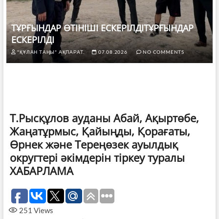
ТҰРҒЫНДАР ӨТІНІШІ ЕСКЕРІЛДІТҰРҒЫНДАР
ЕСКЕРІЛДІ
"ҚҰЛАН ТАҢЫ" АҚПАРАТ.
07.08.2026
NO COMMENTS
Т.Рысқұлов ауданы Абай, Ақыртөбе,
Жаңатұрмыс, Қайыңды, Қорағаты,
Өрнек және Тереңөзек ауылдық
округтері әкімдерін тіркеу туралы
ХАБАРЛАМА
251
Views