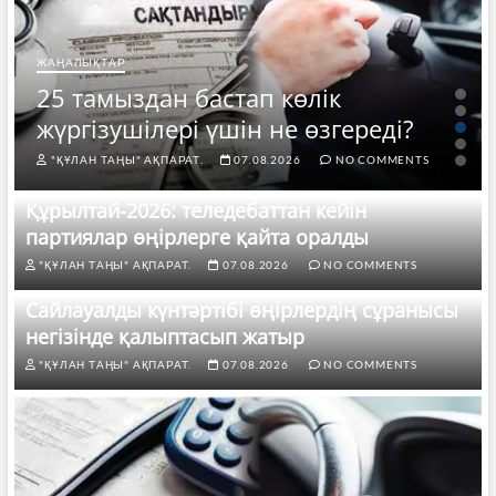
ЖАҢАЛЫҚТАР
25 тамыздан бастап көлік
жүргізушілері үшін не өзгереді?
"ҚҰЛАН ТАҢЫ" АҚПАРАТ.
07.08.2026
NO COMMENTS
Құрылтай-2026: теледебаттан кейін
партиялар өңірлерге қайта оралды
"ҚҰЛАН ТАҢЫ" АҚПАРАТ.
07.08.2026
NO COMMENTS
Сайлауалды күнтәртібі өңірлердің сұранысы
негізінде қалыптасып жатыр
"ҚҰЛАН ТАҢЫ" АҚПАРАТ.
07.08.2026
NO COMMENTS