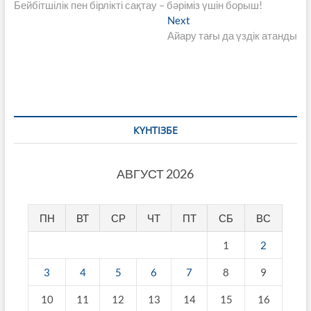
post:
Бейбітшілік пен бірлікті сақтау – бәріміз үшін борыш!
по
Next
Next
записям
post:
Айару тағы да үздік атанды
КҮНТІЗБЕ
АВГУСТ 2026
ПН
ВТ
СР
ЧТ
ПТ
СБ
ВС
1
2
3
4
5
6
7
8
9
10
11
12
13
14
15
16