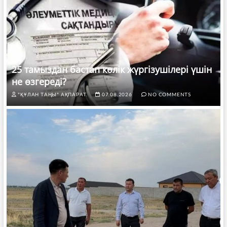
25 тамыздан бастап көлік жүргізушілері үшін
не өзгереді?
"ҚҰЛАН ТАҢЫ" АҚПАРАТ.
07.08.2026
NO COMMENTS