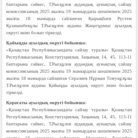
баптарына сәйкес, Т.Рысқұлов аудандық аумақтық сайлау
комиссиясының 2025 жылғы 19 мамырдағы шешімімен 2025
жылғы 18 мамырда сайланған Қырықбаев Рүстем
Қуанышбекұлы Т.Рысқұлов ауданы Жаңатұрмыс ауылдық
округі әкімі болып тіркелді.
Қайыңды ауылдық округі бойынша:
«Қазақстан Республикасындағы сайлау туралы» Қазақстан
Республикасының Конституциялық Заңының 14, 45, 113-11
баптарына сәйкес, Т.Рысқұлов аудандық аумақтық сайлау
комиссиясының 2025 жылғы 19 мамырдағы шешімімен 2025
жылғы 18 мамырда сайланған Сералиев Нұржан Тілеуқұлұлы
Т.Рысқұлов ауданы Қайыңды ауылдық округі әкімі болып
тіркелді.
Қорағаты ауылдық округі бойынша:
«Қазақстан Республикасындағы сайлау туралы» Қазақстан
Республикасының Конституциялық Заңының 14, 45, 113-11
баптарына сәйкес, Т.Рысқұлов аудандық аумақтық сайлау
комиссиясының 2025 жылғы 19 мамырдағы шешімімен 2025
жылғы 18 мамырда сайланған Аблазимов Бахытбек