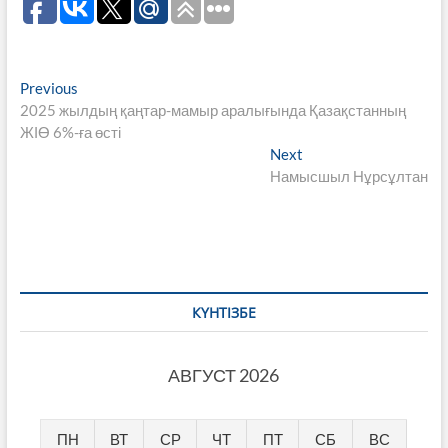
Навигация
Previous
Previous
post:
2025 жылдың қаңтар-мамыр аралығында Қазақстанның
по
ЖІӨ 6%-ға өсті
записям
Next
Next
post:
Намысшыл Нұрсұлтан
КҮНТІЗБЕ
АВГУСТ 2026
ПН
ВТ
СР
ЧТ
ПТ
СБ
ВС