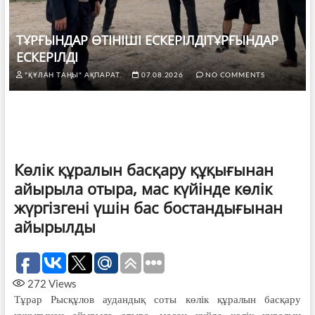
ТҰРҒЫНДАР ӨТІНІШІ ЕСКЕРІЛДІТҰРҒЫНДАР
ЕСКЕРІЛДІ
"ҚҰЛАН ТАҢЫ" АҚПАРАТ.
07.08.2026
NO COMMENTS
Көлік құралын басқару құқығынан
айырыла отыра, мас күйінде көлік
жүргізгені үшін бас бостандығынан
айырылды
272
Views
Тұрар Рысқұлов аудандық соты көлік құралын басқару