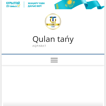
Skip
to
content
Qulan tańy
AQPARAT