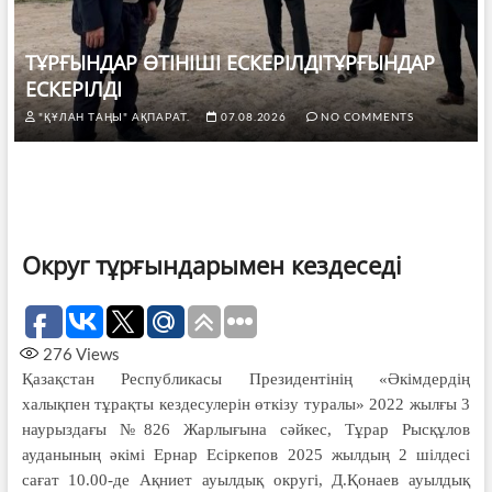
ТҰРҒЫНДАР ӨТІНІШІ ЕСКЕРІЛДІТҰРҒЫНДАР
ЕСКЕРІЛДІ
"ҚҰЛАН ТАҢЫ" АҚПАРАТ.
07.08.2026
NO COMMENTS
Округ тұрғындарымен кездеседі
276
Views
Қазақстан Республикасы Президентінің «Әкімдердің
халықпен тұрақты кездесулерін өткізу туралы» 2022 жылғы 3
наурыздағы №826 Жарлығына сәйкес, Тұрар Рысқұлов
ауданының әкімі Ернар Есіркепов 2025 жылдың 2 шілдесі
сағат 10.00-де Ақниет ауылдық округі, Д.Қонаев ауылдық