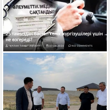
25 тамыздан бастап көлік жүргізушілері үшін
не өзгереді?
"ҚҰЛАН ТАҢЫ" АҚПАРАТ.
07.08.2026
NO COMMENTS