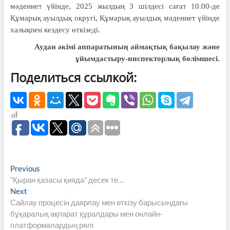
мәдениет үйінде, 2025 жылдың 3 шілдесі сағат 10.00-де
Құмарық ауылдық округі, Құмарық ауылдық мәдениет үйінде
халықпен кездесу өткізеді.
Аудан әкімі аппаратының аймақтық бақылау және
ұйымдастыру-инспекторлық бөлімшесі.
Поделиться ссылкой:
Навигация
Previous
Previous
post:
“Қыран қазасы қияда” десек те…
по
Next
Next
записям
post:
Сайлау процесін даярлау мен өткізу барысындағы
бұқаралық ақпарат құралдары мен онлайн-
платформалардың рөлі