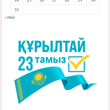
31
« Июл