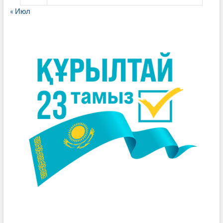
« Июл