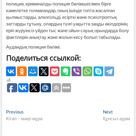
полиция, криминалды полиция бөлімшесімен бірге
кәмелетке толмағандар, оның ішінде топта жасалған
қылмыстарды, алкогольді, есірткі және психотроптық
заттарды тұтыну, олардың түнгі уақытта заңды өкілдерінің
еріп жүруінсіз үйден тыс және ойын-сауық орындарда болу
фактілерін анықтау және жолын кесу болып табылады.
Аудандық полиция бөлімі.
Поделиться ссылкой:
Навигация
Previous
Next
Previous
Next
post:
post:
Кітап – мәңгі мұра
Құнсыз адам
по
записям