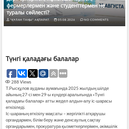
фермерлермен және студенттермен не
туралы сөйлесті?
"ҚҰЛАН ТАҢЫ" АҚПАРАТ.
05.08.2026
NO COMMENTS
Түнгі қаладағы балалар
288
Views
Т.Рысқұлов ауданы аумағында 2025 жылдың шілде
айының 27-сі мен 29-ы күндері аралығында «Түнгі
қаладағы балалар» атты жедел алдын-алу іс-шарасы
өткізіледі.
Іс-шараның өткізілу мақсаты – жергілікті атқарушы
органдармен, білім беру және денсаулық сақтау
органдарымен, прокуратура қызметкерлерімен, әкімшілік