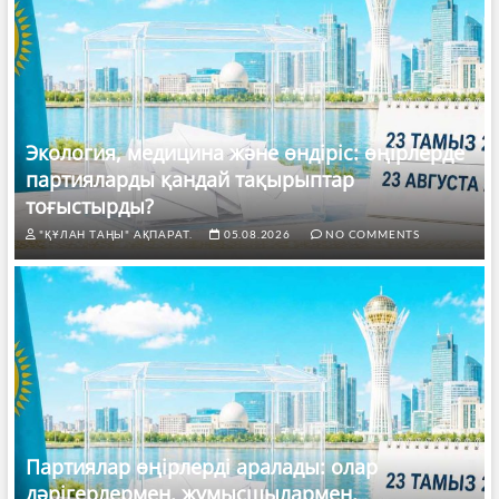
Экология, медицина және өндіріс: өңірлерде
партияларды қандай тақырыптар
тоғыстырды?
"ҚҰЛАН ТАҢЫ" АҚПАРАТ.
05.08.2026
NO COMMENTS
Партиялар өңірлерді аралады: олар
дәрігерлермен, жұмысшылармен,