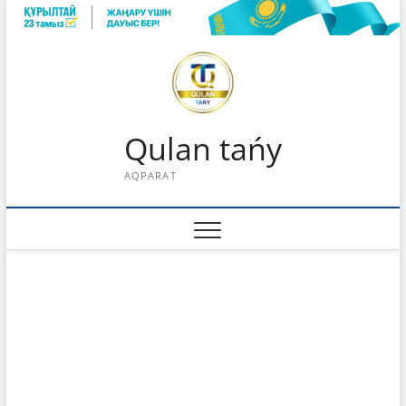
Skip
to
content
Qulan tańy
AQPARAT