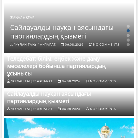
ЖАҢАЛЫҚТАР
Сайлауалды науқан аясындағы
партиялардың қызметі
"ҚҰЛАН ТАҢЫ" АҚПАРАТ.
06.08.2026
NO COMMENTS
Теледебат: білім, еңбек және даму
мәселелері бойынша партиялардың
ұсынысы
"ҚҰЛАН ТАҢЫ" АҚПАРАТ.
06.08.2026
NO COMMENTS
Сайлауалды науқан аясындағы
партиялардың қызметі
"ҚҰЛАН ТАҢЫ" АҚПАРАТ.
06.08.2026
NO COMMENTS