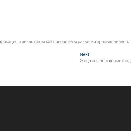
фикация и инвестиции как приоритеты развития промышленного
Next
Next
post:
Жаңа нысанға қоныстан