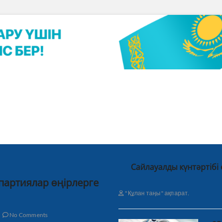
Сайлауалды күнтәртібі
 партиялар өңірлерге
"Құлан таңы" ақпарат.
No Comments