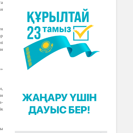
та
ан
ен
ар
ні
ын
р»
н,
ын
а-
ік
ғы