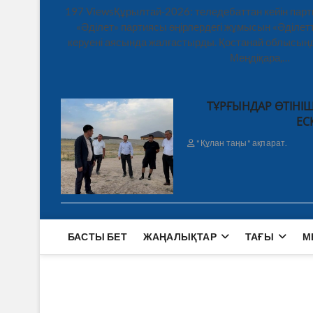
197 ViewsҚұрылтай-2026: теледебаттан кейін парт
«Әділет» партиясы өңірлердегі жұмысын «Әділетт
керуені аясында жалғастырды. Қостанай облысынд
Меңдіқара,…
ТҰРҒЫНДАР ӨТІНІШ
ЕС
"Құлан таңы" ақпарат.
БАСТЫ БЕТ
ЖАҢАЛЫҚТАР
ТАҒЫ
М