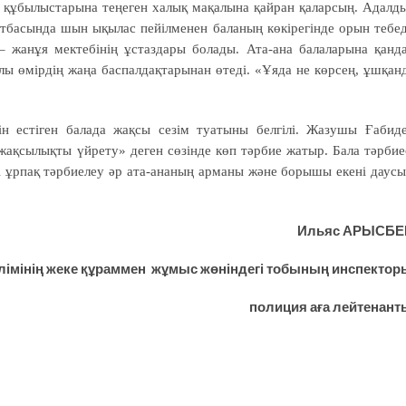
а құбылыс­тарына теңеген халық мақалына қайран қаларсың. Адалд
 отбасында шын ықылас пейілменен баланың көкірегінде орын тебед
 – жанұя мектебінің ұстаздары болады. Ата-ана балаларына қанд
лы өмірдің жаңа баспал­дақтарынан өтеді. «Ұяда не көрсең, ұшқан
н естіген балада жақсы сезім туатыны белгілі. Жазушы Ғабид
жақсылықты үйрету» деген сөзінде көп тәрбие жатыр. Бала тәрбие
і ұрпақ тәрбиелеу әр ата-ананың арманы және борышы екені даусы
Ильяс АРЫСБЕ
імінің жеке құраммен жұмыс жөніндегі тобының инспектор
полиция аға лейтенант