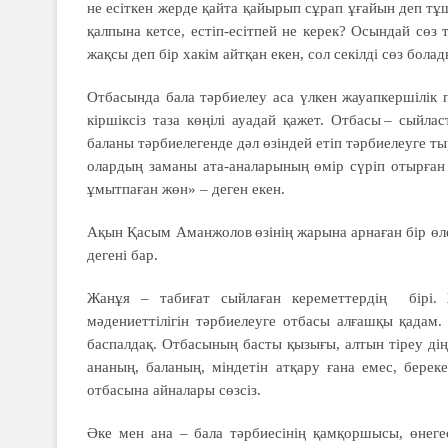
не есіткен жерде қайта қайырып сұрап ұғайын деп тұш
қалпына кетсе, естіп-есітпей не керек? Осындай сөз
жақсы деп бір хакім айтқан екен, сол секілді сөз болад
Отбасында бала тәрбиелеу аса үлкен жауапкершілік п
кіршіксіз таза көңілі ауадай қажет. Отбасы – сыйл
баланы тәрбиелегенде дәл өзіндей етіп тәрбиелеуге ты
олардың заманы ата-аналарының өмір сүріп отырған
ұмытпаған жөн» – деген екен.
Ақын Қасым Аманжолов өзінің жарына арнаған бір өле
дегені бар.
Жанұя – табиғат сыйлаған кере­меттердің бірі. Же
мәдениеттілігін тәрбие­леуге отбасы алғашқы қадам
баспалдақ. Отбасының басты қызығы, алтын тіреу діңг
ананың, баланың, міндетін атқару ғана емес, береке
отбасына айналары сөзсіз.
Әке мен ана – бала тәрбиесінің қамқоршысы, өнеге