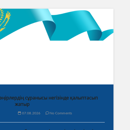
 өңірлердің сұранысы негізінде қалыптасып
жатыр
07.08.2026
No Comments