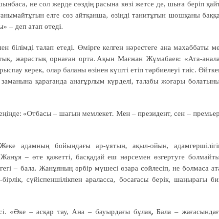
ынбаса, не сол жерде сөздің расына көзі жетсе де, шыға беріп қай
 танымайтұғын елге сөз айтқанша, өзіңді танитұғын шошқаны баққ
ы» – деп атап өтеді.
ен білімді талап етеді. Өмірге келген нәрестеге ана махаббаты м
астық, жарастық орнаған орта. Ақын Мағжан Жұмабаев: «Ата-анал
рыспау керек, олар баланы өзінен күшті етіп тәрбиелеуі тиіс. Өйтке
 заманына қарағанда анағұрлым күрделі, талабы жоғары болатын
ңін­де: «Отбасы – шағын мемлекет. Мен – президент, сен – премье
ке адамның бо­йын­­дағы ар-ұятын, ақыл-ойын, адам­гершілігі
. Жанұя – өте қажетті, басқадай еш нәрсемен өзгер­туге болмайт
егі – бала. Жанұяның әрбір мүшесі өзара сөйлесіп, не болмаса ат
-бірлік, сүйіспеншілікпен араласса, босағасы берік, шаңырағы би
сі. «Әке – асқар тау, Ана – бауырдағы бұлақ, Бала – жағасында