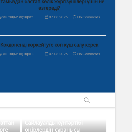
 тамыздан бастап көлік жүргізушілері үшін не
өзгереді?
ұлан таңы" ақпарат.
07.08.2026
No Comments
Көкдөненді көркейтуге көп күш салу керек
ұлан таңы" ақпарат.
07.08.2026
No Comments
баттан
Сайлауалды күнтәртібі
рге
өңірлердің сұранысы