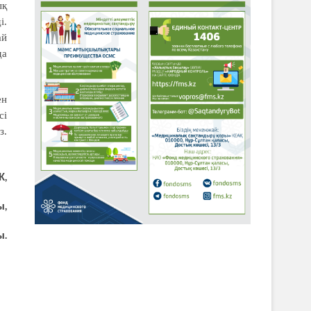
ық
і.
ай
да
ен
сі
з.
К,
ы,
ы.