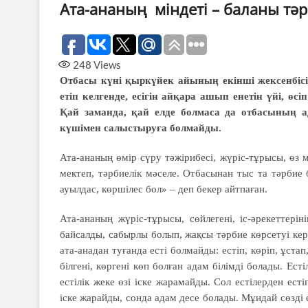
Ата-ананың міндеті – баланы тә
248
Views
Отбасы күні қыркүйек айының екiншi жексенбiсi
етіп келгенде, есігін айқара ашып енетін үйі, өсіп
Қай заманда, қай елде болмаса да отбасының а
күшімен салыстыруға болмайды.
Ата-ананың өмір сүру тәжірибесі, жүріс-тұрысы, өз мі
мектеп, тәрбиелік мәселе. Отбасынан тыс та тәрбие
ауылдас, көршілес бол» – деп бекер айтпаған.
Ата-ананың жүріс-тұрысы, сөйлегені, іс-әрекеттері
байсалды, сабырлы болып, жақсы тәрбие көрсетуі ке
ата-анадан туғанда есті болмайды: естіп, көріп, ұста
білгені, көргені көп болған адам білімді болады. Есті
естілік жеке өзі іске жарамайды. Сол естілерден есті
іске жарайды, сонда адам десе болады. Мұндай сөзді 