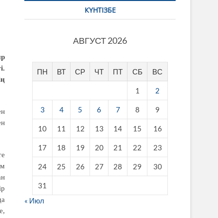
КҮНТІЗБЕ
АВГУСТ 2026
ыр
і.
ПН
ВТ
СР
ЧТ
ПТ
СБ
ВС
ің
1
2
3
4
5
6
7
8
9
ен
ен
10
11
12
13
14
15
16
17
18
19
20
21
22
23
те
ам
24
25
26
27
28
29
30
ан
31
ір
да
« Июл
е,