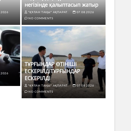
негізінде қалыптасып жатыр
.2026
"ҚҰЛАН ТАҢЫ" АҚПАРАТ.
07.08.2026
NO COMMENTS
ік
ТҰРҒЫНДАР ӨТІНІШІ
ЕСКЕРІЛДІТҰРҒЫНДАР
.2026
ЖАҢАЛЫҚТ
ЕСКЕРІЛДІ
 көлік жүргізушілері үшін не
ТҰРҒЫ
"ҚҰЛАН ТАҢЫ" АҚПАРАТ.
07.08.2026
ЕСКЕР
NO COMMENTS
8.2026
NO COMMENTS
"ҚҰЛАН Т