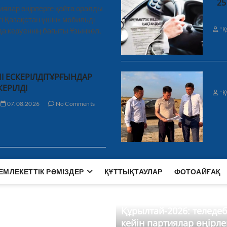
25
иялар өңірлерге қайта оралды
і Қазақстан үшін» мобильді
"Қ
а керуеннің бағыты Ұзынкөл,
І ЕСКЕРІЛДІТҰРҒЫНДАР
КЕРІЛДІ
"Қ
07.08.2026
No Comments
ЕМЛЕКЕТТІК РӘМІЗДЕР
ҚҰТТЫҚТАУЛАР
ФОТОАЙҒАҚ
Құрылтай-2026: теледе
кейін партиялар өңірле