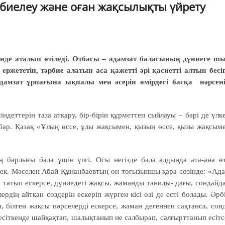
рбиелеу және оған жақсылықты үйрету
нде аталып өтiледi. Отбасы – адамзат баласының дүниеге ш
 ержететін, тәрбие алатын аса қажетті әрі қасиетті алтын бесіг
дамзат ұрпағына ықпалы мен әсерін өмірдегі басқа нәрсен
ндеттерін таза атқару, бір-бірін құрметтеп сыйлауы – бәрі де үлк
 бар. Қазақ «Ұлың өссе, ұлы жақсымен, қызың өссе, қызы жақсым
нің барлығы бала үшін үлгі. Осы негізде бала алдында ата-ана ө
рек. Мәселен Абай Құнанбаевтың он тоғызыншы қара сөзінде: «Ад
п, татып ескерсе, дүниедегі жақсы, жаманды таниды- дағы, сондайд
лердің айтқан сөздерін ескеріп жүрген кісі өзі де есті болады. Әрб
п, білген жақсы нәрселерді ескерсе, жаман дегеннен сақтанса, сон
есіткенде шайқақтап, шалықтанып не салбырап, салғырттанып есітс