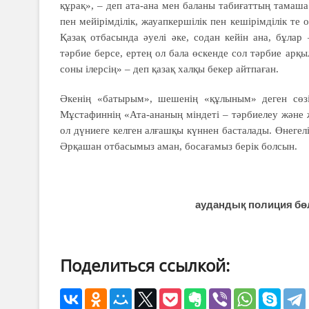
құрақ», – деп ата-ана мен баланы табиғаттың тамаш
пен мейірімділік, жауапкершілік пен кешірімділік те
Қазақ отбасында әуелі әке, содан кейін ана, бұлар
тәрбие берсе, ертең ол бала өскенде сол тәрбие арқы
соны ілерсің» – деп қазақ халқы бекер айтпаған.
Әкенің «батырым», шешенің «құлыным» деген сөзі
Мұстафиннің «Ата-ананың міндеті – тәрбиелеу және 
ол дүниеге келген алғашқы күннен басталады. Өнегел
Әрқашан отбасымыз аман, босағамыз берік болсын.
аудандық полиция бөл
Поделиться ссылкой: