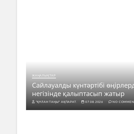
ЖАҢАЛЫҚТАР
ар
Сайлауалды күнтәртібі өңірлер
негізінде қалыптасып жатыр
"ҚҰЛАН ТАҢЫ" АҚПАРАТ.
07.08.2026
NO COMMEN