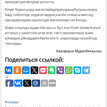
прокуратура өкілдері қатысты.
Кеңес барысында жас­өспірімдердің құқық­бұзушылыққа
бару себептері, пе­дагогтардың кәсіби этикасы мен оқу
орын­дарындағы қауіпсіздік мәселелері сөз болды.
Шара соңында аудан басшысы бұл іске бүкіл қоғам болып
атсалысу қажеттігін атап өтіп, тиісті мекемелерге және
қоғамдық ұйымдарға бірлескен іс-шараларды күшейтуді
тапсырды.
Ақжарқын Мұратбекқызы.
Поделиться ссылкой:
Навигация
Previous
Previous