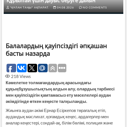
Құрылтай үшін дауыс беруге дайын
"ҚҰЛАН ТАҢЫ" АҚПАРАТ.
04.08.2026
NO COMMENTS
Балалардың қауіпсіздігі әпқашан
басты назарда
218
Views
Кәмелетке толмаған­дардың арасындағы
құқықбұзушылықтың алдын алу, олардың тәрбиесі
мен қауіпсіздігін қамтамасыз ету мәселелері аудан
әкімдігінде өткен кеңесте талқыланды.
Жиынға аудан әкімі Ернар Есіркепов төрағалық етіп,
аудандық мәслихат, қоғамдық кеңес, ардагерлер мен
аналар кеңестері, сондай-ақ, білім бөлімі, полиция және