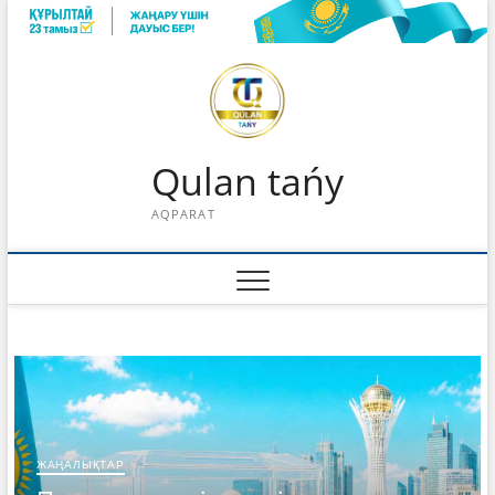
Skip
to
content
Qulan tańy
AQPARAT