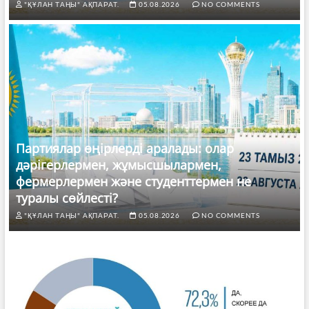
"ҚҰЛАН ТАҢЫ" АҚПАРАТ.
05.08.2026
NO COMMENTS
Партиялар өңірлерді аралады: олар
дәрігерлермен, жұмысшылармен,
фермерлермен және студенттермен не
туралы сөйлесті?
"ҚҰЛАН ТАҢЫ" АҚПАРАТ.
05.08.2026
NO COMMENTS