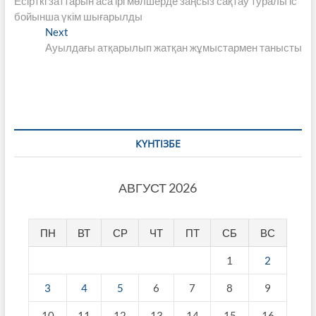
post:
Есірткі заттарын аса ірі мөлшерде заңсыз сақтау туралы іс
по
бойынша үкім шығарылды
записям
Next
Next
post:
Ауылдағы атқарылып жатқан жұмыстармен танысты
КҮНТІЗБЕ
АВГУСТ 2026
ПН
ВТ
СР
ЧТ
ПТ
СБ
ВС
1
2
3
4
5
6
7
8
9
10
11
12
13
14
15
16