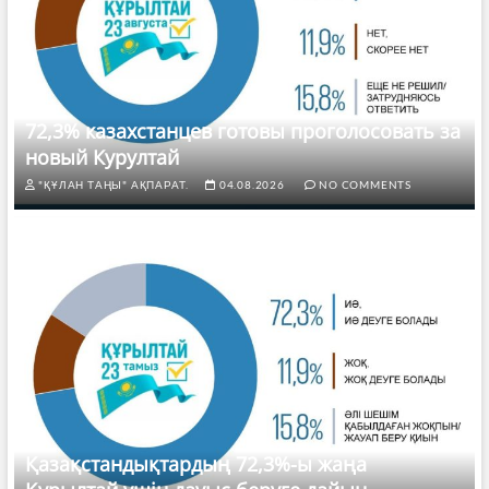
72,3% казахстанцев готовы проголосовать за
новый Курултай
"ҚҰЛАН ТАҢЫ" АҚПАРАТ.
04.08.2026
NO COMMENTS
Қазақстандықтардың 72,3%-ы жаңа