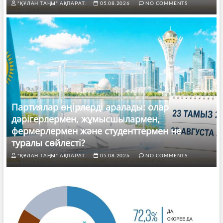
"ҚҰЛАН ТАҢЫ" АҚПАРАТ.
05.08.2026
NO COMMENTS
Партиялар өңірлерді аралады: олар
дәрігерлермен, жұмысшылармен,
фермерлермен және студенттермен не
туралы сөйлесті?
"ҚҰЛАН ТАҢЫ" АҚПАРАТ.
05.08.2026
NO COMMENTS