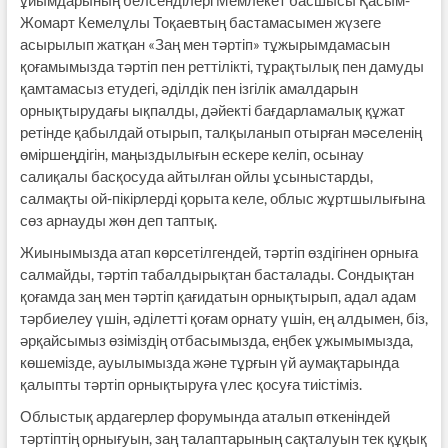
ұйымдарының белсенділері Мемлекет басшысы Қасым-
Жомарт Кемелұлы Тоқаевтың бастамасымен жүзеге
асырылып жатқан «Заң мен тәртіп» тұжырымдамасын
қоғамымызда тәртіп пен реттілікті, тұрақтылық пен дамуды
қамтамасыз етудегі, әділдік пен ізгілік амалдарын
орнықтырудағы ықпалды, дәйекті бағдарламалық құжат
ретінде қабылдай отырып, талқыланып отырған мәселенің
өміршеңдігін, маңыздылығын ескере келіп, осынау
салиқалы басқосуда айтылған ойлы ұсыныстарды,
салмақты ой-пікірлерді қорыта келе, облыс жұртшылығына
сөз арнауды жөн деп таптық.
Жиынымызда атап көрсетілгендей, тәртіп өздігінен орныға
салмайды, тәртіп табалдырықтан басталады. Сондықтан
қоғамда заң мен тәртіп қағидатын орнықтырып, адал адам
тәрбиелеу үшін, әділетті қоғам орнату үшін, ең алдымен, біз,
әрқайсымыз өзіміздің отбасымызда, еңбек ұжымымызда,
көшемізде, ауылымызда және тұрғын үй аумақтарында
қалыпты тәртіп орнықтыруға үлес қосуға тиістіміз.
Облыстық ардагерлер форумында аталып өткеніндей
тәртіптің орнығуын, заң талаптарының сақталуын тек құқық