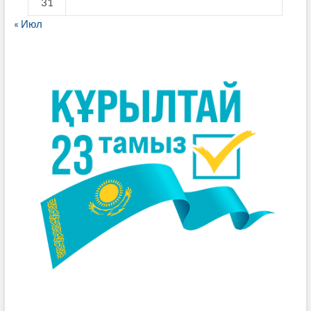
31
« Июл