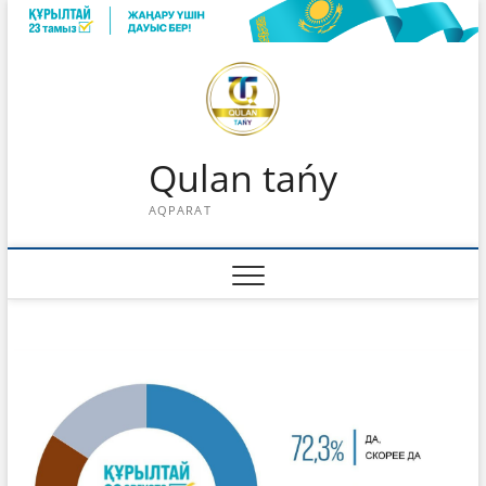
Skip
to
content
Qulan tańy
AQPARAT