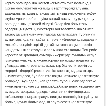
қорғау органдарына жүктеп қойып отыруға болмайды.
Әрине мемлекеттегі қоғамдық тәртіптің сақталуына,
адамдарымыздың алаңсыз әрі тыныш өмір сүріне, еңбек
етуіне, ұрпақ тәрбиелеуіне жағдай жасау – құқық қорғау
органдарының тікелей міндеті. Олар бұл бағыттағы
өздерінің міндетті қызметтерін заң талаптарына сәйкес
атқаруда. Дегенмен ауылдарда, қалалардағы тұрғын үй
аумақтарында, көп қабатты тұрғын үйлерде адамдардың
жеке белсенділіктері, біздің ойымызша, заң мен тәртіп
қағидатының сақталуына зор ықпал ете алады. Тәжірибе
көрсетіп отырғандай, ауылдық жерлерде ауылдық округ
әкімдері, учаскелік инспекторлар, имамдар, ардагерлер
ұйымдарының төрағалары, жастар бірлестіктерінің сол
жердегі өкілдері бірлесе түсіністікпен, ақылдаса отырып
қызмет атқарса, бұл бағытта нақты нәтижеге қол жеткізуге
болар еді. Ауылдағы, көп қабатты тұрғын үйлердегі жеке
мүлік ұрлығы, мал ұрлығы, майда бұзақылық, көршілер мен
ауылдастар арасында орын алатын кикілжіңдер, жас
отбасыларының ажырасуы сияқты келеңсіздіктерді ауыл
болып, қауым болып алдын алуға сөзсіз қол жеткізуге