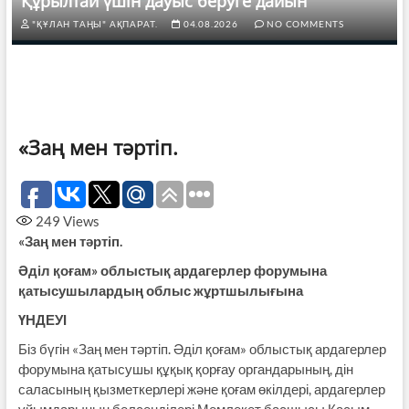
Құрылтай үшін дауыс беруге дайын
"ҚҰЛАН ТАҢЫ" АҚПАРАТ.
04.08.2026
NO COMMENTS
«Заң мен тәртіп.
249
Views
«Заң мен тәртіп.
Әділ қоғам» облыстық ардагерлер форумына
қатысушылардың облыс жұртшылығына
ҮНДЕУІ
Біз бүгін «Заң мен тәртіп. Әділ қоғам» облыстық ардагерлер
форумына қатысушы құқық қорғау органдарының, дін
саласының қызметкерлері және қоғам өкілдері, ардагерлер