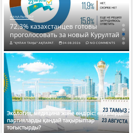
ЖАҢАЛЫҚТАР
72,3% казахстанцев готовы
проголосовать за новый Курултай
"ҚҰЛАН ТАҢЫ" АҚПАРАТ.
04.08.2026
NO COMMENTS
Экология, медицина және өндіріс: өңірлерде
партияларды қандай тақырыптар
тоғыстырды?