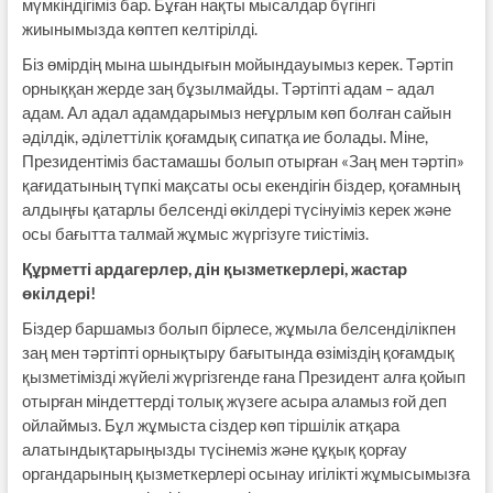
мүмкіндігіміз бар. Бұған нақты мысалдар бүгінгі
жиынымызда көптеп келтірілді.
Біз өмірдің мына шындығын мойындауымыз керек. Тәртіп
орныққан жерде заң бұзылмайды. Тәртіпті адам – адал
адам. Ал адал адамдарымыз неғұрлым көп болған сайын
әділдік, әділеттілік қоғамдық сипатқа ие болады. Міне,
Президентіміз бастамашы болып отырған «Заң мен тәртіп»
қағидатының түпкі мақсаты осы екендігін біздер, қоғамның
алдыңғы қатарлы белсенді өкілдері түсінуіміз керек және
осы бағытта талмай жұмыс жүргізуге тиістіміз.
Құрметті ардагерлер, дін қызметкерлері, жастар
өкілдері!
Біздер баршамыз болып бірлесе, жұмыла белсенділікпен
заң мен тәртіпті орнықтыру бағытында өзіміздің қоғамдық
қызметімізді жүйелі жүргізгенде ғана Президент алға қойып
отырған міндеттерді толық жүзеге асыра аламыз ғой деп
ойлаймыз. Бұл жұмыста сіздер көп тіршілік атқара
алатындықтарыңызды түсінеміз және құқық қорғау
органдарының қызметкерлері осынау игілікті жұмысымызға