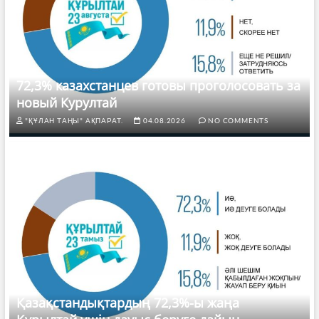
72,3% казахстанцев готовы проголосовать за
новый Курултай
"ҚҰЛАН ТАҢЫ" АҚПАРАТ.
04.08.2026
NO COMMENTS
Қазақстандықтардың 72,3%-ы жаңа