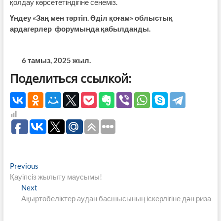
қолдау көрсететіндігіне сенеміз.
Үндеу «Заң мен тәртіп. Әділ қоғам» облыстық
ардагерлер форумында қабылданды.
6 тамыз, 2025 жыл.
Поделиться ссылкой:
Навигация
Previous
Previous
post:
Қауіпсіз жылыту маусымы!
по
Next
Next
записям
post:
Ақыртөбеліктер аудан басшысының іскерлігіне дән риза