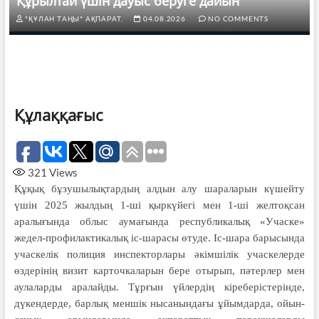
Құрылтай үшін дауыс беруге дайын
"ҚҰЛАН ТАҢЫ" АҚПАРАТ.
04.08.2026
NO COMMENTS
Құлаққағыс
321
Views
Құқық бұзушылықтардың алдын алу шараларын күшейту
үшін 2025 жылдың 1-ші қыркүйегі мен 1-ші желтоқсан
аралығында облыс аумағында республикалық «Учаске»
жедел-профилактикалық іс-шарасы өтуде. Іс-шара барысында
учаскелік полиция инспекторлары әкімшілік учаскелерде
өздерінің визит карточкаларын бере отырып, пәтерлер мен
аулаларды аралайды. Тұрғын үйлердің кіреберістерінде,
дүкендерде, барлық меншік нысанындағы ұйымдарда, ойын-