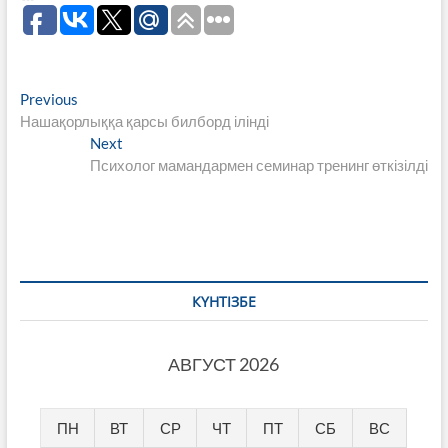
Навигация
Previous
Previous
post:
Нашақорлыққа қарсы билборд ілінді
по
Next
Next
записям
post:
Психолог мамандармен семинар тренинг өткізілді
КҮНТІЗБЕ
АВГУСТ 2026
ПН
ВТ
СР
ЧТ
ПТ
СБ
ВС