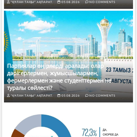
"ҚҰЛАН ТАҢЫ" АҚПАРАТ.
05.08.2026
NO COMMENTS
Партиялар өңірлерді аралады: олар
дәрігерлермен, жұмысшылармен,
фермерлермен және студенттермен не
туралы сөйлесті?
"ҚҰЛАН ТАҢЫ" АҚПАРАТ.
05.08.2026
NO COMMENTS