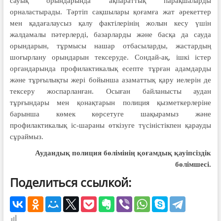
сауық орындарында ақпараттық парақшаларды
орналастырады. Тәртіп сақшылары қоғамға жат әрекеттер
мен қадағалаусыз қалу фактілерінің жолын кесу үшін
жалдамалы пәтерлерді, базарларды және басқа да сауда
орындарын, тұрмысы нашар отбасыларды, жастардың
шоғырлану орындарын тексеруде. Сондай-ақ, ішкі істер
органдарында профилактикалық есепте тұрған адамдарды
және тұрғылықты жері бойынша азаматтық қару иелерін де
тексеру жоспарланған. Осыған байланысты аудан
тұрғындары мен қонақтарын полиция қызметкерлеріне
барынша көмек көрсетуге шақырамыз және
профилактикалық іс-шараны өткізуге түсіністікпен қарауды
сұраймыз.
Аудандық полиция бөлімінің қоғамдық қауіпсіздік
бөлімшесі.
Поделиться ссылкой: