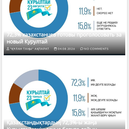
72,3% казахстанцев готовы проголосовать за
новый Курултай
"ҚҰЛАН ТАҢЫ" АҚПАРАТ.
04.08.2026
NO COMMENTS
Қазақстандықтардың 72,3%-ы жаңа