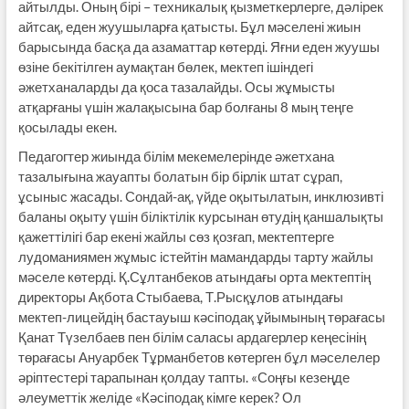
айтылды. Оның бірі – техникалық қызметкерлерге, дәлірек
айтсақ, еден жуушыларға қатысты. Бұл мәселені жиын
барысында басқа да азаматтар көтерді. Яғни еден жуушы
өзіне бекітілген аумақтан бөлек, мектеп ішіндегі
әжетханаларды да қоса тазалайды. Осы жұмысты
атқарғаны үшін жалақысына бар болғаны 8 мың теңге
қосылады екен.
Педагогтер жиында білім меке­мелерінде әжетхана
тазалығына жауапты болатын бір бірлік штат сұрап,
ұсыныс жасады. Сондай-ақ, үйде оқытылатын, инклюзивті
баланы оқыту үшін біліктілік курсынан өтудің қаншалықты
қажеттілігі бар екені жайлы сөз қозғап, мектептерге
лудоманиямен жұмыс істейтін мамандарды тарту жайлы
мәселе көтерді. Қ.Сұлтанбеков атындағы орта мектептің
директоры Ақбота Стыбаева, Т.Рысқұлов атындағы
мектеп-лицейдің бастауыш кәсіподақ ұйымының төрағасы
Қанат Түзелбаев пен білім саласы ардагерлер кеңесінің
төрағасы Ануарбек Тұрманбетов көтерген бұл мәселелер
әріптестері тарапынан қолдау тапты. «Соңғы кезеңде
әлеуметтік желіде «Кәсіподақ кімге керек? Ол