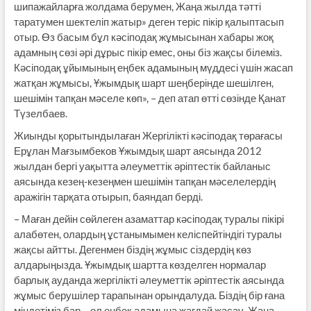
шипажайларға жолдама берумен, Жаңа жылда тәтті
таратумен шектеліп жатыр» деген теріс пікір қалыптасып
отыр. Өз басым бұл кәсіподақ жұмысынан хабары жоқ
адамның сөзі әрі дұрыс пікір емес, оны біз жақсы білеміз.
Кәсіподақ ұйымының еңбек адамының мүддесі үшін жасап
жатқан жұмысы, Ұжымдық шарт шеңберінде шешілген,
шешімін тапқан мәселе көп», – деп атап өтті сөзінде Қанат
Түзелбаев.
Жиынды қорытындылаған Жергілікті кәсіп­одақ төрағасы
Ерұлан Мағзымбеков Ұжымдық шарт аясында 2012
жылдан бергі уақытта әлеу­меттік әріптестік байланыс
аясында кезең-кезең­мен шешімін тапқан мәселелердің
аражігін тарқата отырып, баяндап берді.
– Маған дейін сөйлеген азаматтар кәсіподақ туралы пікірі
алабөтен, олардың ұстанымымен келіспейтіндігі туралы
жақсы айтты. Дегенмен біздің жұмыс сіздердің көз
алдарыңызда. Ұжымдық шартта көзделген нормалар
барлық ауданда жергілікті әлеуметтік әріптестік аясында
жұмыс берушілер тарапынан орындалуда. Біздің бір ғана
міндетіміз бар – ол еңбек адамына жағдай жасау. Жаңа