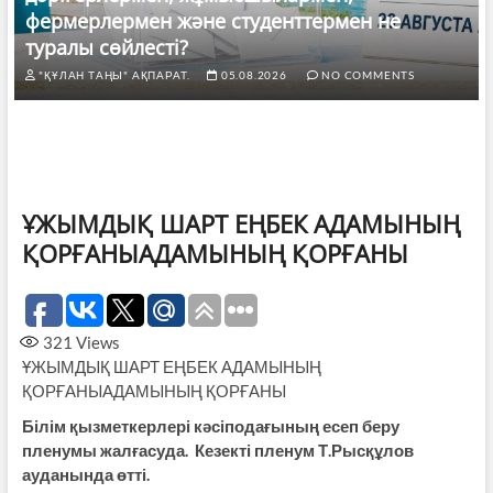
фермерлермен және студенттермен не
туралы сөйлесті?
"ҚҰЛАН ТАҢЫ" АҚПАРАТ.
05.08.2026
NO COMMENTS
ҰЖЫМДЫҚ ШАРТ ЕҢБЕК АДАМЫНЫҢ
ҚОРҒАНЫАДАМЫНЫҢ ҚОРҒАНЫ
321
Views
ҰЖЫМДЫҚ ШАРТ ЕҢБЕК АДАМЫНЫҢ
ҚОРҒАНЫАДАМЫНЫҢ ҚОРҒАНЫ
Білім қызметкерлері кәсіподағының есеп беру
пленумы жалғасуда. Кезекті пленум Т.Рысқұлов
ауданында өтті.