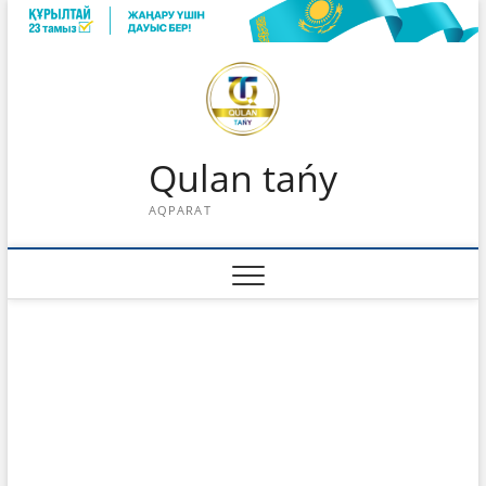
Skip
to
content
Qulan tańy
AQPARAT