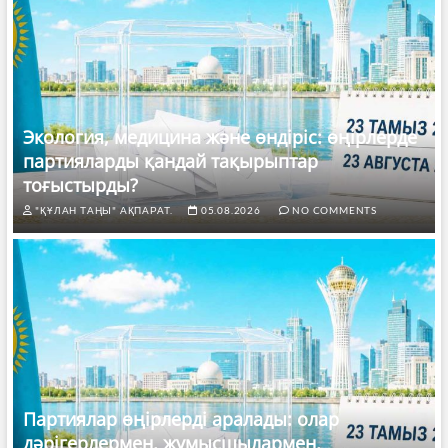
Экология, медицина және өндіріс: өңірлерде
партияларды қандай тақырыптар
тоғыстырды?
"ҚҰЛАН ТАҢЫ" АҚПАРАТ.
05.08.2026
NO COMMENTS
Партиялар өңірлерді аралады: олар
дәрігерлермен, жұмысшылармен,