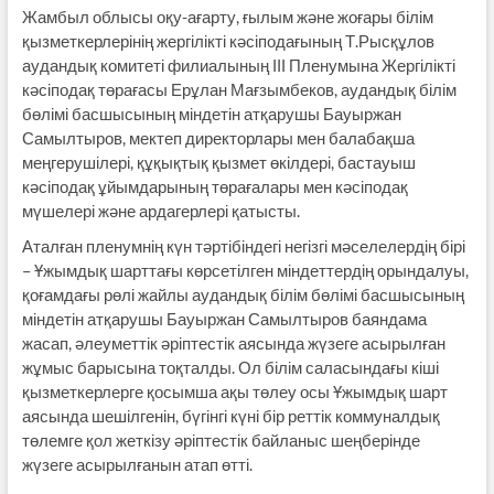
Жамбыл облысы оқу-ағарту, ғылым және жоғары білім
қызметкерлерінің жергілікті кәсіподағының Т.Рысқұлов
аудандық комитеті филиалының ІІІ Пленумына Жергілікті
кәсіподақ төрағасы Ерұлан Мағзымбеков, аудандық білім
бөлімі басшысының міндетін атқарушы Бауыржан
Самылтыров, мектеп директорлары мен балабақша
меңгерушілері, құқықтық қызмет өкілдері, бастауыш
кәсіподақ ұйымдарының төрағалары мен кәсіподақ
мүшелері және ардагерлері қатысты.
Аталған пленумнің күн тәртібіндегі негізгі мәселелердің бірі
– Ұжымдық шарттағы көрсетілген міндеттердің орындалуы,
қоғамдағы рөлі жайлы аудандық білім бөлімі басшысының
міндетін атқарушы Бауыржан Самылтыров баяндама
жасап, әлеуметтік әріптестік аясында жүзеге асырылған
жұмыс барысына тоқталды. Ол білім саласындағы кіші
қызметкерлерге қосымша ақы төлеу осы Ұжымдық шарт
аясында шешілгенін, бүгінгі күні бір реттік коммуналдық
төлемге қол жеткізу әріптестік байланыс шең­берінде
жүзеге асырылғанын атап өтті.