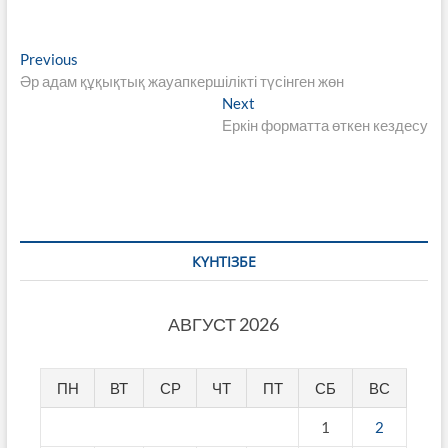
Навигация
Previous
Previous
post:
Әр адам құқықтық жауапкершілікті түсінген жөн
по
Next
Next
записям
post:
Еркін форматта өткен кездесу
КҮНТІЗБЕ
АВГУСТ 2026
ПН
ВТ
СР
ЧТ
ПТ
СБ
ВС
1
2