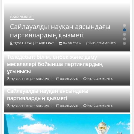
ЖАҢАЛЫҚТАР
Сайлауалды науқан аясындағы
партиялардың қызметі
"ҚҰЛАН ТАҢЫ" АҚПАРАТ.
06.08.2026
NO COMMENTS
Теледебат: білім, еңбек және даму
мәселелері бойынша партиялардың
ұсынысы
"ҚҰЛАН ТАҢЫ" АҚПАРАТ.
06.08.2026
NO COMMENTS
Сайлауалды науқан аясындағы
партиялардың қызметі
"ҚҰЛАН ТАҢЫ" АҚПАРАТ.
06.08.2026
NO COMMENTS