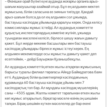
– Өкінішке орай бүгінгі күні ауданда жоғарғы органға арыз-
шағым жазушылар азаймай отыр. Бұл ең алдымен мектеп
жұмысына, білім сала­сына өз зиянын тигізуде. Қандай
арыз-шағым болса да ол ең алдымен сол ұжымда,
бастауыш кәсіп­одақ ұйымында қаралуы керек. Онда келісу
комиссиялары жұмыс істейді. Ал аудандық комитетте
құқықтық инспекторлардың көмегіне жүгініп, ұжымда
туындаған мәселені келісіп, бір­лесе шешу жағын дамыту
қажет. Бұл жерде мекеме басшылары мен бастауыш
кәсіподақ ұйымдары бірлесе жұмыс істеуі керек. Ең
алдымен мекемелерде осы жұмысты дамыту қажет деп
есептеймін, – дейді Бауыржан Қуанышбекұлы.
Ал аудандық комитеттің өткен жылы атқарған жұмысының
барысы туралы филиал төрағасы Айнұр Баймұратова баян
етті. Аудандық білім қызметкерлері кәсіподағының
құрамында 60 бастауыш кәсіподақ ұйымы мен 7
кәсіподақтық топ бар. Ал мұндағы кәсіподақ мүшелерінің
саны – 4505 адам. Жалпы комитет тарапынан өткен жылы
көп жұмыс атқарылып, бірқатар мәселе өзінің оң шешімін
тапқан. Бірақ шешімін күткен мәселелер де бар екені