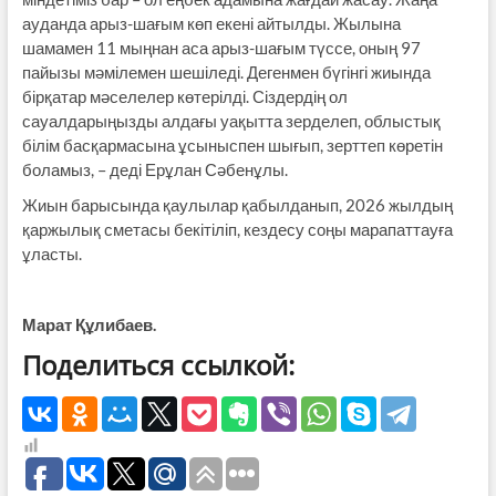
ауданда арыз-шағым көп екені айтылды. Жылына
шамамен 11 мыңнан аса арыз-шағым түссе, оның 97
пайызы мәмілемен шешіледі. Дегенмен бүгінгі жиында
бірқатар мәселелер көтерілді. Сіздердің ол
сауалдарыңызды алдағы уақытта зерделеп, облыстық
білім басқармасына ұсыныспен шығып, зерттеп көретін
боламыз, – деді Ерұлан Сәбенұлы.
Жиын барысында қаулылар қабылданып, 2026 жылдың
қаржылық сметасы бекітіліп, кездесу соңы марапаттауға
ұласты.
Марат Құлибаев.
Поделиться ссылкой: