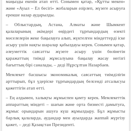
маңызды екенін атап өтті. Сонымен қатар, «Құтты мекен»
және «Ауыл – Ел бесігі» жобаларын әзірлеп, жүзеге асыруға
ерекше назар аударылды.
– Облыстардың, Астана, Алматы және Шымкент
қалаларының әкімдері өңірдегі тұрғындардың өзекті
мәселелерін жеке бақылауға алып, жүктелген міндеттерді іске
асыру үшін нақты шаралар қабылдауы керек. Сонымен қатар,
әлеуметтік саясатты жүзеге асыру үшін бөлінетін
қаражаттың тиімді жұмсалуына бақылау жасау негізгі
бағыттың бірі саналады, – деді Нұрсұлтан Назарбаев.
Мемлекет басшысы экономикалық саясаттың тиімділігін
арттырып, бұл үдеріске тұрғындардың белсенді атсалысуы
қажеттігін атап өтті.
– Ең алдымен, халықты жұмыспен қамту керек. Мемлекеттік
аппараттың міндеті – шағын және орта бизнесті дамытуға,
жұмыс орындарын ашуға күш жұмылдыру. Бұл жұмысты
барлық қалаларда, аудандар мен ауылдарда жаппай жүргізу
қажет, – деді Қазақстан Президенті.