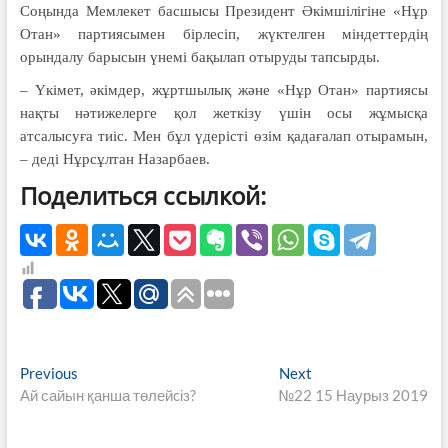
Соңында Мемлекет басшысы Президент Әкімшілігіне «Нұр
Отан» партиясымен бірлесіп, жүктелген міндеттердің
орындалу барысын үнемі бақылап отыруды тапсырды.
– Үкімет, әкімдер, жұртшылық және «Нұр Отан» партиясы
нақты нәтижелерге қол жеткізу үшін осы жұмысқа
атсалысуға тиіс. Мен бұл үдерісті өзім қадағалап отырамын,
– деді Нұрсұлтан Назарбаев.
Поделиться ссылкой:
Навигация
Previous
Next
Previous
Next
post:
post:
Ай сайын қанша төлейcіз?
№22 15 Наурыз 2019
по
записям