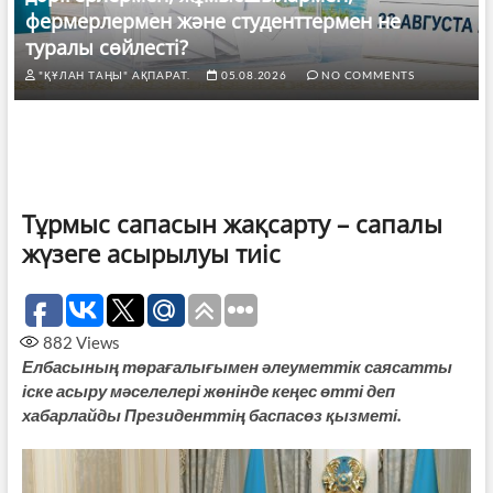
фермерлермен және студенттермен не
туралы сөйлесті?
"ҚҰЛАН ТАҢЫ" АҚПАРАТ.
05.08.2026
NO COMMENTS
Тұрмыс сапасын жақсарту – сапалы
жүзеге асырылуы тиіс
882
Views
Елбасының төрағалығымен әлеуметтік саясатты
іске асыру мәселелері жөнінде кеңес өтті деп
хабарлайды Президенттің баспасөз қызметі.