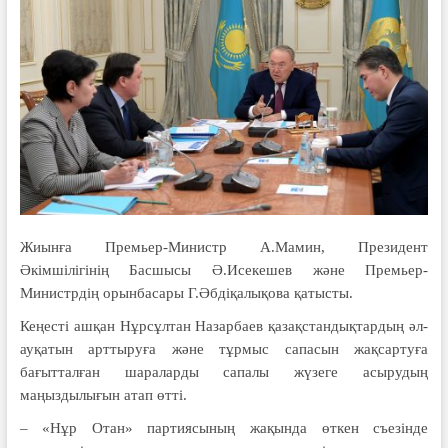
Жиынға Премьер-Министр А.Мамин, Президент
Әкімшілігінің Басшысы Ә.Исекешев және Премьер-
Министрдің орынбасары Г.Әбдіқалықова қатысты.
Кеңесті ашқан Нұрсұлтан Назарбаев қазақстандықтардың әл-
ауқатын арттыруға және тұрмыс сапасын жақсартуға
бағытталған шараларды сапалы жүзеге асырудың
маңыздылығын атап өтті.
– «Нұр Отан» партиясының жақында өткен съезінде