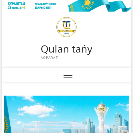
Skip
to
content
Qulan tańy
AQPARAT