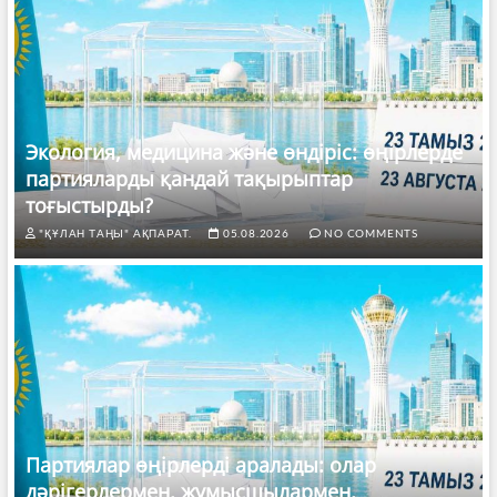
Экология, медицина және өндіріс: өңірлерде
партияларды қандай тақырыптар
тоғыстырды?
"ҚҰЛАН ТАҢЫ" АҚПАРАТ.
05.08.2026
NO COMMENTS
Партиялар өңірлерді аралады: олар
дәрігерлермен, жұмысшылармен,