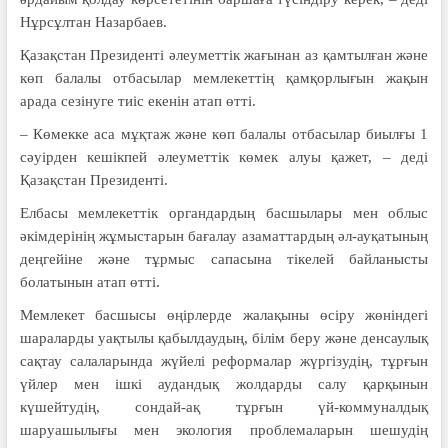
Нұрсұлтан Назарбаев.
Қазақстан Президенті әлеуметтік жағынан аз қамтылған және
көп балалы отбасылар мемлекеттің қамқорлығын жақын
арада сезінуге тиіс екенін атап өтті.
– Көмекке аса мұқтаж және көп балалы отбасылар биылғы 1
сәуірден кешікпей әлеуметтік көмек алуы қажет, – деді
Қазақстан Президенті.
Елбасы мемлекеттік органдардың басшылары мен облыс
әкімдерінің жұмыстарын бағалау азаматтардың әл-ауқатының
деңгейіне және тұрмыс сапасына тікелей байланысты
болатынын атап өтті.
Мемлекет басшысы өңірлерде жалақыны өсіру жөніндегі
шараларды уақтылы қабылдаудың, білім беру және денсаулық
сақтау салаларында жүйелі реформалар жүргізудің, тұрғын
үйлер мен ішкі аудандық жолдарды салу қарқынын
күшейтудің, сондай-ақ тұрғын үй-коммуналдық
шаруашылығы мен экология проблемаларын шешудің