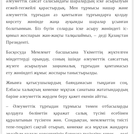
әлеуметтік саясат саласындағы шаралардың іске асырылуын
егжей-тегжейлі қарастырдық. Мен тұрмысы нашар және
әлеуметтік тұрғыдан аз қамтылған тұрғындарға қолдау
көрсету жөнінде жаңа ауқымды шаралар ұсынған
болатынмын. Біз бүгін соларды іске асыру жөніндегі іс-
қимыл жоспарын жан-жақты талқылаймыз, – деді Қазақстан
Президенті.
Басқосуда Мемлекет басшысына Үкіметтің жүктелген
міндеттерді орындау, соның ішінде әлеуметтік саясаттың
жүзеге асырылуын заңнамалық тұрғыдан қамтамасыз
ету жөніндегі жұмыс жоспары таныстырылды.
Жиынға қатысушылардың баяндамасын тыңдаған соң,
Елбасы халықтың көмекке мұқтаж санатына жататындардың
бәріне әлеуметтік жәрдем беру қажет екенін айтты.
– Әлеуметтік тұрғыдан тұрмысы төмен отбасыларды
қолдауға бөлінетін қаражат салық түсімі есебінен
құралатынын түсінген жөн. Сондықтан, мемлекеттің тиісті
тепе-теңдікті сақтай отырып, көмекке аса мұқтаж жандарға
әрдайым қолдау көрсететінін баршаға түсіндіру керек, – деді