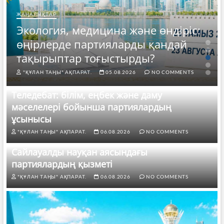
ЖАҢАЛЫҚТАР
Экология, медицина және өндіріс:
өңірлерде партияларды қандай
тақырыптар тоғыстырды?
"ҚҰЛАН ТАҢЫ" АҚПАРАТ.
05.08.2026
NO COMMENTS
Теледебат: білім, еңбек және даму
мәселелері бойынша партиялардың
ұсынысы
"ҚҰЛАН ТАҢЫ" АҚПАРАТ.
06.08.2026
NO COMMENTS
Сайлауалды науқан аясындағы
партиялардың қызметі
"ҚҰЛАН ТАҢЫ" АҚПАРАТ.
06.08.2026
NO COMMENTS