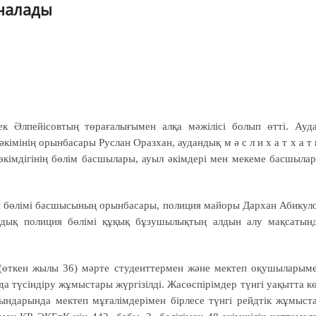
налады
к Әлпейісовтың төрағалығымен алқа мәжілісі болып өтті. Ауд
әкімінің орынбасары Руслан Оразхан, аудандық м ә с л и х а т х а т
 әкімдігінің бөлім басшылары, ауыл әкімдері мен мекеме басшыла
ия бөлімі басшысының орынбасары, полиция майоры Дархан Абикул
ндық полиция бөлімі құқық бұзушылықтың алдын алу мақсатын
(өткен жылы 36) мәрте студенттермен және мектеп оқушыларым
а түсіндіру жұмыстары жүргізілді. Жасөспірімдер түнгі уақытта к
ындарында мектеп мұғалімдерімен бірлесе түнгі рейдтік жұмыст