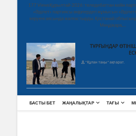
177 ViewsҚұрылтай-2026: теледебаттан кейін парт
«Әділет» партиясы өңірлердегі жұмысын «Әділетт
керуені аясында жалғастырды. Қостанай облысынд
Меңдіқара,…
ТҰРҒЫНДАР ӨТІНІШ
ЕС
"Құлан таңы" ақпарат.
БАСТЫ БЕТ
ЖАҢАЛЫҚТАР
ТАҒЫ
М