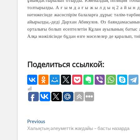
ұйымдастырылып отырды. Ювеналдық полиция тобымен
толтырылды. А ғ ы м д а ғ ы ж ы л д ы ң 2 а й ы н 
нәтижесінде жасөспірім балаларға дұрыс тәлім-тәрби
айырылды,-деді Дархан Абикулов. Өз баяндамасыны
орталығы болып есептелетін Құлан ауылының батыс 
Алқа мәжілісінде бұдан өзге мәселелер де қаралып, ти
Поделиться ссылкой:
Навигация
Previous
Previous
post:
Халықтың әлеуметтік жағдайы – басты назарда
по