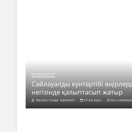
ЖАҢАЛЫҚТАР
ар
Сайлауалды күнтәртібі өңірлер
негізінде қалыптасып жатыр
"ҚҰЛАН ТАҢЫ" АҚПАРАТ.
07.08.2026
NO COMMEN