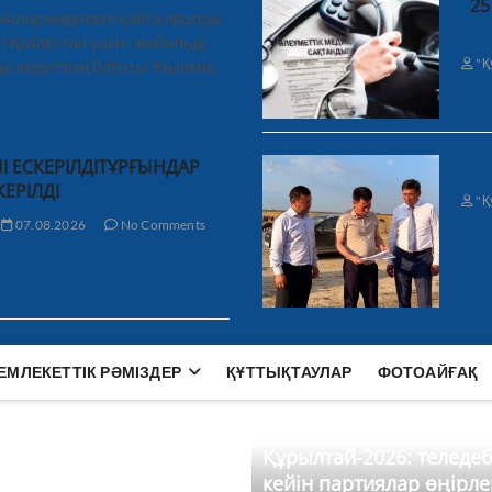
25
иялар өңірлерге қайта оралды
і Қазақстан үшін» мобильді
"Қ
а керуеннің бағыты Ұзынкөл,
І ЕСКЕРІЛДІТҰРҒЫНДАР
КЕРІЛДІ
"Қ
07.08.2026
No Comments
ЕМЛЕКЕТТІК РӘМІЗДЕР
ҚҰТТЫҚТАУЛАР
ФОТОАЙҒАҚ
Құрылтай-2026: теледе
кейін партиялар өңірле