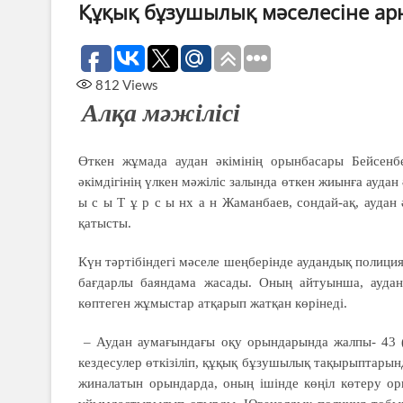
Құқық бұзушылық мәселесіне ар
812
Views
Алқа мәжілісі
Өткен жұмада аудан әкімінің орынбасары Бейсенбе
әкімдігінің үлкен мәжіліс залында өткен жиынға аудан 
ы с ы Т ұ р с ы нх а н Жаманбаев, сондай-ақ, аудан
қатысты.
Күн тәртібіндегі мәселе шеңберінде аудандық полиц
бағдарлы баяндама жасады. Оның айтуынша, ауда
көптеген жұмыстар атқарып жатқан көрінеді.
– Аудан аумағындағы оқу орындарында жалпы- 43 
кездесулер өткізіліп, құқық бұзушылық тақырыптарынд
жиналатын орындарда, оның ішінде көңіл көтеру ор