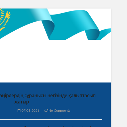
 өңірлердің сұранысы негізінде қалыптасып
жатыр
07.08.2026
No Comments