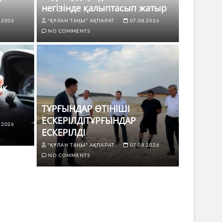
негізінде қалыптасып жатыр
.2026
"ҚҰЛАН ТАҢЫ" АҚПАРАТ.
07.08.2026
NO COMMENTS
ік
ТҰРҒЫНДАР ӨТІНІШІ
ЕСКЕРІЛДІТҰРҒЫНДАР
.2026
ЖАҢАЛЫҚТ
ЕСКЕРІЛДІ
 көлік жүргізушілері үшін не
ТҰРҒЫ
"ҚҰЛАН ТАҢЫ" АҚПАРАТ.
07.08.2026
ЕСКЕР
NO COMMENTS
8.2026
NO COMMENTS
"ҚҰЛАН Т