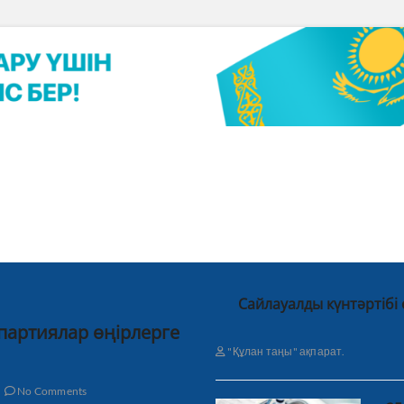
Сайлауалды күнтәртібі
 партиялар өңірлерге
"Құлан таңы" ақпарат.
No Comments