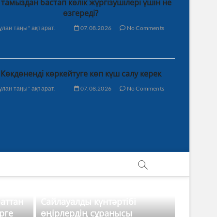
 тамыздан бастап көлік жүргізушілері үшін не
өзгереді?
ұлан таңы" ақпарат.
07.08.2026
No Comments
Көкдөненді көркейтуге көп күш салу керек
ұлан таңы" ақпарат.
07.08.2026
No Comments
баттан
Сайлауалды күнтәртібі
рге
өңірлердің сұранысы