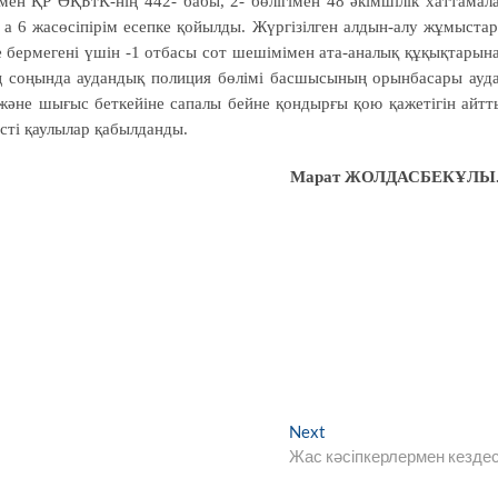
 ҚР ӘҚБтК-нің 442- бабы, 2- бөлігімен 48 әкімшілік хаттамал
д а 6 жасөсіпірім есепке қойылды. Жүргізілген алдын-алу жұмыста
е бермегені үшін -1 отбасы сот шешімімен ата-аналық құқықтарын
ң соңында аудандық полиция бөлімі басшысының орынбасары ауд
және шығыс беткейіне сапалы бейне қондырғы қою қажетігін айтт
істі қаулылар қабылданды.
Марат ЖОЛДАСБЕКҰЛЫ
Next
Next
post:
Жас кәсіпкерлермен кезде