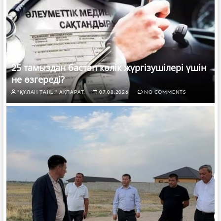
25 тамыздан бастап көлік жүргізушілері үшін
не өзгереді?
"ҚҰЛАН ТАҢЫ" АҚПАРАТ.
07.08.2026
NO COMMENTS