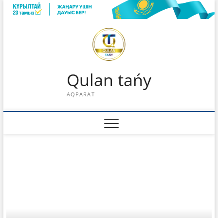
Skip
to
content
Qulan tańy
AQPARAT