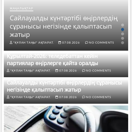
ЖАҢАЛЫҚТАР
Сайлауалды күнтәртібі өңірлердің
сұранысы негізінде қалыптасып
жатыр
"ҚҰЛАН ТАҢЫ" АҚПАРАТ.
07.08.2026
NO COMMENTS
Құрылтай-2026: теледебаттан кейін
партиялар өңірлерге қайта оралды
"ҚҰЛАН ТАҢЫ" АҚПАРАТ.
07.08.2026
NO COMMENTS
Сайлауалды күнтәртібі өңірлердің сұранысы
негізінде қалыптасып жатыр
"ҚҰЛАН ТАҢЫ" АҚПАРАТ.
07.08.2026
NO COMMENTS