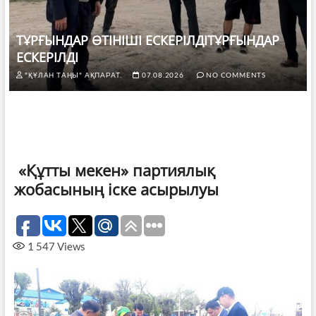
ТҰРҒЫНДАР ӨТІНІШІ ЕСКЕРІЛДІТҰРҒЫНДАР
ЕСКЕРІЛДІ
"ҚҰЛАН ТАҢЫ" АҚПАРАТ.
07.08.2026
NO COMMENTS
«Құтты мекен» партиялық
жобасының іске асырылуы
1 547
Views