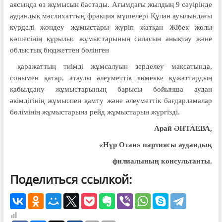
аясында өз жұмысын бастады. Ағымдағы жылдың 9 сәуірінде
аудандық мәслихаттың фракция мүшелері Құлан ауылындағы
күрделі жөндеу жұмыстары жүріп жатқан Жібек жолы
көшесінің құрылыс жұмыстарының сапасын анықтау және
облыстық бюджеттен бөлінген
қаражаттың тиімді жұмсалуын зерделеу мақсатында,
сонымен қатар, атаулы әлеуметтік көмекке құжаттардың
қабылдану жұмыстарының барысы бойынша аудан
әкімдігінің жұмыспен қамту және әлеуметтік бағдарламалар
бөлімінің жұмыстарына рейд жұмыстарын жүргізді.
Арай ӘНТАЕВА,
«Нұр Отан» партиясы аудандық
филиалының консультанты.
Поделиться ссылкой: