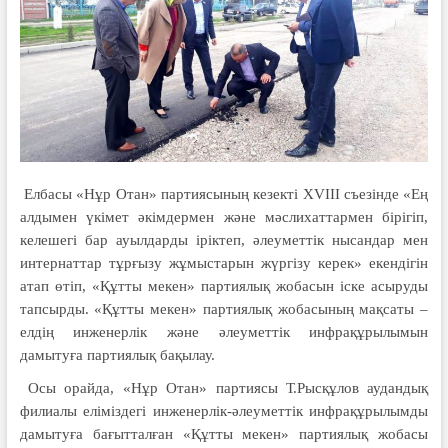
Елбасы «Нұр Отан» партиясының кезекті XVIII съезінде «Ең
алдымен үкімет әкімдермен және мәслихаттармен бірігіп,
келешегі бар ауылдарды іріктеп, әлеуметтік нысандар мен
интернаттар тұрғызу жұмыстарын жүргізу керек» екендігін
атап өтіп, «Құтты мекен» партиялық жобасын іске асыруды
тапсырды. «Құтты мекен» партиялық жобасының мақсаты –
елдің инженерлік және әлеуметтік инфрақұрылымын
дамытуға партиялық бақылау.
Осы орайда, «Нұр Отан» партиясы Т.Рысқұлов аудандық
филиалы еліміздегі инженерлік-әлеуметтік инфрақұрылымды
дамытуға бағытталған «Құтты мекен» партиялық жобасы