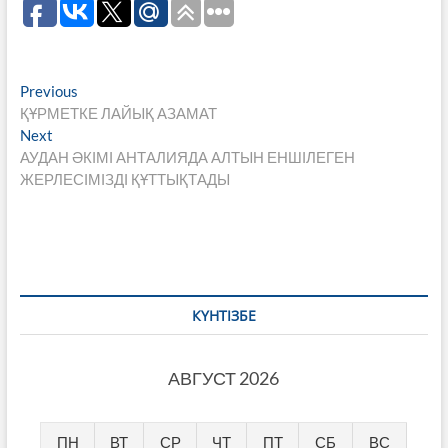
Навигация
Previous
Previous
post:
ҚҰРМЕТКЕ ЛАЙЫҚ АЗАМАТ
по
Next
Next
записям
post:
АУДАН ӘКІМІ АНТАЛИЯДА АЛТЫН ЕНШІЛЕГЕН
ЖЕРЛЕСІМІЗДІ ҚҰТТЫҚТАДЫ
КҮНТІЗБЕ
АВГУСТ 2026
ПН
ВТ
СР
ЧТ
ПТ
СБ
ВС