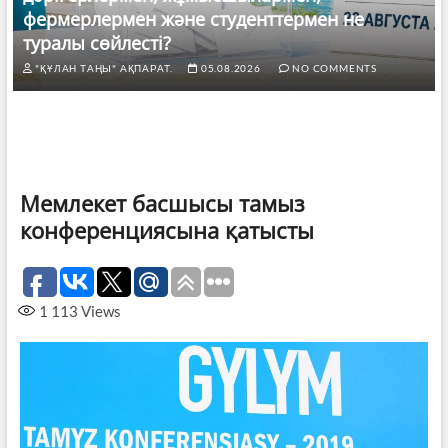
фермерлермен және студенттермен не
туралы сөйлесті?
"ҚҰЛАН ТАҢЫ" АҚПАРАТ.
05.08.2026
NO COMMENTS
Мемлекет басшысы тамыз
конференциясына қатысты
1 113
Views