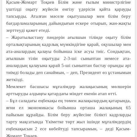
Қасым-Жомарт Тоқаев Білім және ғылым министрлігіне
үштілді оқыту жүйесін енгізу үдерісін қайта қарауды
тапсырды. Аталған мәселе оқытушылар мен білім беру
бағдарламаларының дайындығын ескере отырып, жан-жақты
зерттеуді қажет етеді.
– Жаратылыстану пәндерін ағыл­шын тілінде оқыту білім
орта­лықтарының кадрлық мүмкіндігіне қарай, оқушылар мен
ата-аналардың қалауы бойынша іске асуы тиіс. Сондықтан,
ағылшын тілін оқытуды 2-3-ші сыныптан немесе ата-
аналардың қалауына қарай 5-ші сыныптан бастау орынды әрі
тиімді болады деп санаймын, – деп, Президент өз ұстанымын
жеткізді.
Мемлекет басшысы мұғалімдер жалақысының мөлшерін
арттыруды алдыңғы қатардағы міндет екенін атап өтті.
– Бұл саладағы еңбекақы ең төмен жалақылардың қатарында,
яғни ел экономикасы бойынша орташа жалақының 65
пайызын құрайды. Білім беру жүйесіне білікті кадрларды
тарту мақсатында Үкі­метке төрт жыл ішінде мұға­лімдердің
еңбекақысын 2 есе кө­бейтуді тапсырамын, – деді Қасым-
Жомарт Тоқаев.