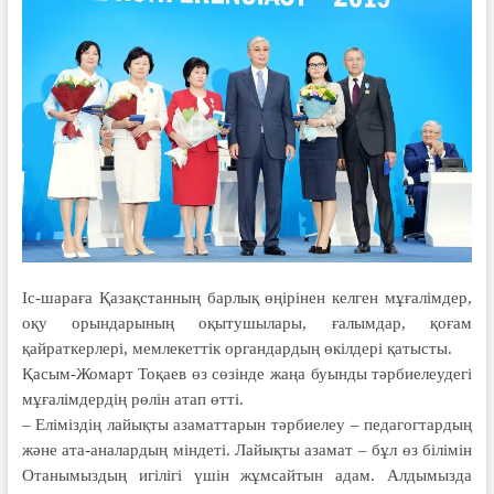
Іс-шараға Қазақстанның барлық өңі­рінен келген мұғалімдер,
оқу орын­дарының оқытушылары, ға­лымдар, қоғам
қайраткерлері, мем­лекеттік органдардың өкілдері қа­тысты.
Қасым-Жомарт Тоқаев өз сө­зінде жаңа буынды тәрбиелеудегі
мұ­ғалімдердің рөлін атап өтті.
– Еліміздің лайықты азаматтарын тәр­биелеу – педагогтардың
және ата-ана­лардың міндеті. Лайықты азамат – бұл өз білімін
Отанымыздың игі­лігі үшін жұмсайтын адам. Ал­ды­мызда