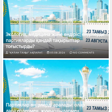
Экология, медицина және өндіріс: өңірлерде
партияларды қандай тақырыптар
тоғыстырды?
"ҚҰЛАН ТАҢЫ" АҚПАРАТ.
05.08.2026
NO COMMENTS
Партиялар өңірлерді аралады: олар
дәрігерлермен, жұмысшылармен,