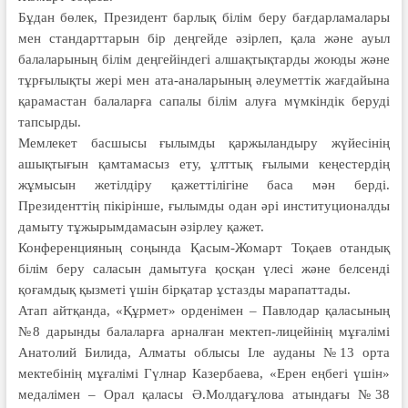
Бұдан бөлек, Президент барлық білім беру бағдарламалары
мен стандарттарын бір деңгейде әзірлеп, қала және ауыл
балаларының білім деңгейіндегі алшақтықтарды жоюды және
тұрғылықты жері мен ата-аналарының әлеуметтік жағдайына
қарамастан балаларға сапалы білім алуға мүмкіндік беруді
тапсырды.
Мемлекет басшысы ғылымды қар­жыландыру жүйесінің
ашық­тығын қамтамасыз ету, ұлттық ғылыми кеңес­тердің
жұмысын жетілдіру қажеттілігіне баса мән берді.
Президенттің пікірінше, ғылымды одан әрі институционалды
дамыту тұжырымдамасын әзірлеу қажет.
Конференцияның соңында Қасым-Жомарт Тоқаев отандық
білім беру саласын дамытуға қосқан үлесі және бел­сенді
қоғамдық қызметі үшін бір­қатар ұстазды марапаттады.
Атап айтқанда, «Құрмет» ор­де­німен – Павлодар қаласының
№8 дарынды балаларға арналған мектеп-лицейінің мұғалімі
Анатолий Билида, Алматы облысы Іле ауданы №13 орта
мектебінің мұғалімі Гүлнар Казербаева, «Ерен еңбегі үшін»
медалімен – Орал қаласы Ә.Молдағұлова атындағы №38