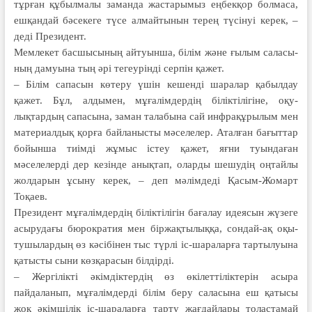
тұрған құбылмалы за­манда жастарымыз еңбекқор бол­маса,
ешқандай бәсекеге түсе ал­майтынын терең түсінуі керек, –
де­ді Президент.
Мемлекет басшысының ай­туынша, білім және ғылым са­ла­сы­
ның дамуына тың әрі тегеурінді сер­пін қажет.
– Білім сапасын көтеру үшін ке­шенді шаралар қабылдау
қажет. Бұл, ал­дымен, мұғалімдердің біліктілігіне, оқу­
лықтардың сапасына, заман талабына сай инфрақұрылым мен
материалдық қорға байланысты мә­селелер. Аталған бағыттар
бойынша тиімді жұмыс істеу қажет, яғни туындаған
мәселелерді дер кезінде анықтап, оларды шешудің оңтайлы
жолдарын ұсыну керек, – деп мәлімдеді Қасым-Жомарт
Тоқаев.
Президент мұғалімдердің бі­лік­тілігін бағалау идеясын жү­зеге
асырудағы бюрократия мен біржақтылыққа, сондай-ақ оқы­
тушылардың өз кәсібінен тыс түрлі іс-шараларға тартылуына
қатысты сыни көзқарасын білдірді.
– Жергілікті әкімдіктердің өз өкі­­леттіліктерін асыра
пайдаланып, мұға­лімдерді білім беру саласына еш қатысы
жоқ әкімшілік іс-шараларға тарту жағдайлары толастамай