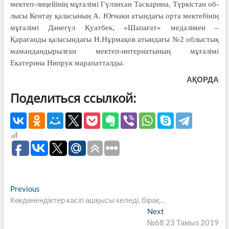
мектеп-лицейінің мұғалімі Гүлзихан Таскарина, Түркістан об­
лысы Кентау қаласының А. Югнаки атындағы орта мектебінің
мұғалімі Дәнегүл Қуатбек, «Шапағат» медалімен –
Қарағанды қаласындағы Н.Нұрмақов атындағы №2 облыстық
мамандандырылған мектеп-интернатының мұғалімі
Екатерина Нипрук марапатталды.
АҚОРДА
Поделиться ссылкой:
Навигация
Previous
Previous
post:
Көкдөнендіктер кәсіп ашқысы келеді, бірақ…
по
Next
Next
записям
post:
№68 23 Тамыз 2019