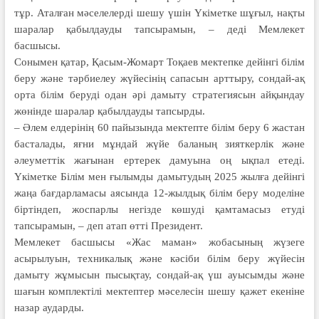
тұр. Аталған мәселелерді шешу үшін Үкі­метке шұғыл, нақты
шаралар қа­был­дау­ды тапсырамын, – деді Мемлекет
басшысы.
Сонымен қатар, Қасым-Жомарт Тоқаев мектепке дейінгі білім
беру және тәрбиелеу жүйесінің сапасын арттыру, сондай-ақ
орта білім беруді одан әрі дамыту стратегиясын айқындау
жөнінде шаралар қа­былдауды тапсырды.
– Әлем елдерінің 60 пайызында мектепте білім беру 6 жастан
бас­талады, яғни мұндай жүйе баланың зияткерлік және
әлеуметтік жағынан ертерек дамуына оң ықпал етеді.
Үкіметке Білім мен ғылымды да­мытудың 2025 жылға дейінгі
жаңа бағдарламасы аясында 12-жылдық білім беру моделіне
біртіндеп, жоспарлы негізде көшуді қамтамасыз етуді
тапсырамын, – деп атап өтті Президент.
Мемлекет басшысы «Жас маман» жобасының жүзеге
асырылуын, техникалық және кәсіби білім беру жүйесін
дамыту жұмысын пысықтау, сондай-ақ үш ауысымды және
шағын комплектілі мектептер мәселесін шешу қажет екеніне
назар аударды.