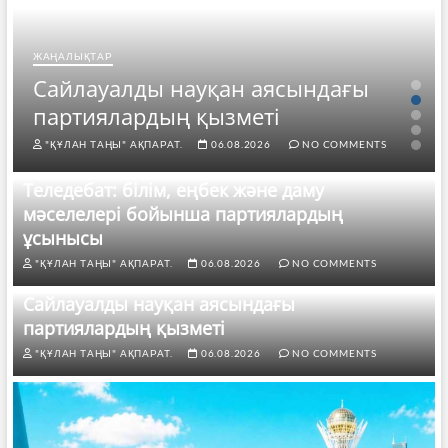
ЖАҢАЛЫҚТАР
Экология, медицина және өндіріс:
өңірлерде партияларды қандай
тақырыптар тоғыстырды?
"ҚҰЛАН ТАҢЫ" АҚПАРАТ.
05.08.2026
NO COMMENTS
Теледебат: білім, еңбек және даму
мәселелері бойынша партиялардың
ұсынысы
"ҚҰЛАН ТАҢЫ" АҚПАРАТ.
06.08.2026
NO COMMENTS
Сайлауалды науқан аясындағы
партиялардың қызметі
"ҚҰЛАН ТАҢЫ" АҚПАРАТ.
06.08.2026
NO COMMENTS