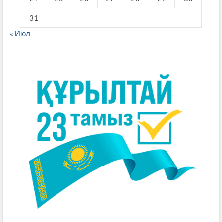
31
« Июл