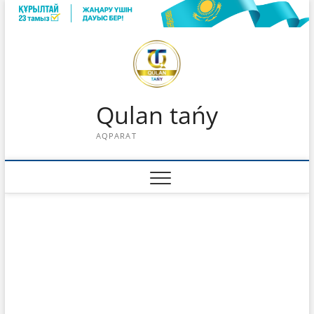
Skip
to
content
Qulan tańy
AQPARAT