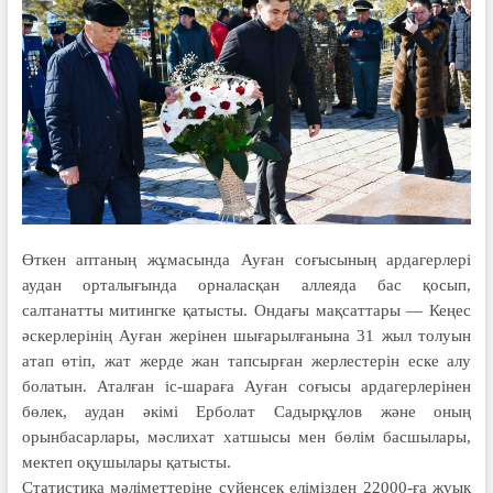
Өткен аптаның жұмасында Ау­ған соғысының ардагерлері
аудан орта­лығында орналасқан аллеяда бас қосып,
салтанатты митингке қатысты. Ондағы мақсаттары — Кеңес
әскерлерінің Ау­ған жерінен шығарылғанына 31 жыл толуын
атап өтіп, жат жерде жан тап­сырған жерлестерін еске алу
болатын. Аталған іс-шараға Ауған соғысы ардагерлерінен
бөлек, аудан әкімі Ерболат Садырқұлов және оның
орынбасарлары, мәслихат хатшысы мен бөлім басшылары,
мектеп оқушылары қатысты.
Статистика мәліметтеріне сүйенсек еліміз­ден 22000-ға жуық