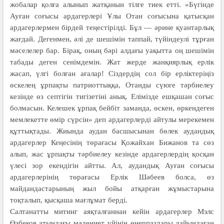
жобалар қолға алынып жатқанын тілге тиек етті. «Бүгінде
Ауған соғысы ардагерлері Ұлы Отан соғысына қатысқан
ардагер­лермен бірдей теңестірілді. Бұл — әрине қуантарлық
жағдай. Дегенмен, әлі де шешімін таппай, түйіндеулі тұрған
мәселелер бар. Бірақ, оның бәрі алдағы уақытта оң шешімін
табады деген сенімдемін. Жат жерде жанқиярлық ерлік
жасап, үлгі болған ағалар! Сіздердің сол бір ерліктеріңіз
өскелең ұрпақты патриоттыққа, Отанды сүюге тәрбиелеу
кезінде өз септігін тигізетіні анық. Елімізде ешқашан соғыс
болмасын. Келешек ұрпақ бейбіт заманда, өскен, өркендеген
мемлекетте өмір сүрсін» деп ардагерлерді айтулы мерекемен
құттықтады. Жиында аудан басшысынан бөлек аудандық
ардагерлер Кеңесінің төрағасы Қожайхан Бижанов та сөз
алып, жас ұрпақты тәрбиелеу кезінде ардагерлердің қосқан
үлесі зор екендігін айтты. Ал, аудандық Ауған соғысы
ардагерлерінің төрағасы Ерлік Шәбеев болса, өз
майдандастарының жыл бойы атқарған жұмыстарына
тоқталып, қысқаша мағлұмат берді.
Салтанатты митинг аяқталғаннан кейін ардагерлер Мэлс
Өзбеков атын­дағы мәдениет үйінің өнерпаздары дайын­даған