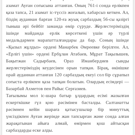
азамат Ауған соғысына аттанған. Оның 761-і сонда ерлікпен
қаза тапса, 21 азамат іс-түссіз жоғалып, хабарсыз кеткен. Ал,
біздің ауданнан барған 120-ға жуық сарбаздың 56-сы қазіргі
тыныш әрі бейбіт заманда өмір сүруде. Жерлестеріміздің
ішінде майданда ерлік көрсеткені үшін әр түрлі
медальдармен марапатталғандары да бар. Соның ішінде
«Қызыл жұлдыз» ордені Манарбек Әмреевке берілген. Ал,
«Ерлігі үшін» ордені Ербұлан Атабаев, Мұрат Тақылышев,
Бақытжан Садырбаев, Ораз Иманбердиев сынды
жерлестеріміздің кеудесінен орын тапқан. Бірақ, өкінішке
орай ауданнан аттанған 120 сарбаздың екеуі сол бір сұрапыл
соғыста ерлікпен қаза тапқан болатын. Олардың есімдері —
Базарбай Ахметов пен Райыс Серғазиев.
Тағылымы мол іс-шара батыр ұлдардың есімі жазылған
ескерткішке гүл қою рәсімінен басталды. Салтанатты
рәсімнен кейін шараға қатысушылар бір минуттық
үнсіздікпен Ауған жерінде жан тапсырған және сонда алған
жарақатынан айыға алмай, өмірмен қош айтысқан
сарбаздарды еске алды.