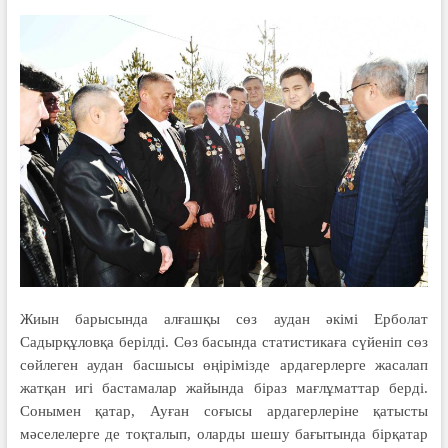
Жиын барысында алғашқы сөз аудан әкімі Ерболат
Садырқұловқа берілді. Сөз басында статистикаға сүйеніп сөз
сөйлеген аудан басшысы өңірімізде ардагерлерге жасалап
жатқан игі бастамалар жайында біраз мағлұматтар берді.
Сонымен қатар, Ауған соғысы ардагерлеріне қатысты
мәселелерге де тоқталып, оларды шешу бағытында бірқатар