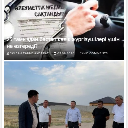
25 тамыздан бастап көлік жүргізушілері үшін
не өзгереді?
"ҚҰЛАН ТАҢЫ" АҚПАРАТ.
07.08.2026
NO COMMENTS