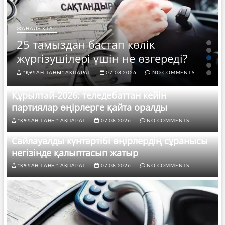
ЖАҢАЛЫҚТАР
25 тамыздан бастап көлік
жүргізушілері үшін не өзгереді?
"ҚҰЛАН ТАҢЫ" АҚПАРАТ.
07.08.2026
NO COMMENTS
Құрылтай-2026: теледебаттан кейін
партиялар өңірлерге қайта оралды
"ҚҰЛАН ТАҢЫ" АҚПАРАТ.
07.08.2026
NO COMMENTS
Сайлауалды күнтәртібі өңірлердің сұранысы
негізінде қалыптасып жатыр
"ҚҰЛАН ТАҢЫ" АҚПАРАТ.
07.08.2026
NO COMMENTS