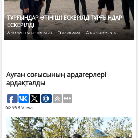
ТҰРҒЫНДАР ӨТІНІШІ ЕСКЕРІЛДІТҰРҒЫНДАР
ЕСКЕРІЛДІ
"ҚҰЛАН ТАҢЫ" АҚПАРАТ.
07.08.2026
NO COMMENTS
Ауған соғысының ардагерлері
ардақталды
998
Views