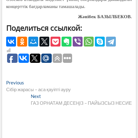
концерттік бағдарламаны тама­шалады.
Жәнібек БАЗЫЛБЕКОВ.
Поделиться ссылкой:
Навигация
Previous
Previous
post:
Сібір жарасы – аса қауіпті ауру
по
Next
Next
записям
post:
ГАЗ ОРНАТАМ ДЕСЕҢІЗ – ПАЙЫЗСЫЗ НЕСИЕ