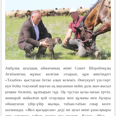
Ақбұлақ ауылдық аймағының әкі­мі Самат Шорабекұлы
Атабаевтың жұ­мыс көлігіне отырып, құм жиегіндегі
«Тазабек» қыстауын бетке алып келеміз. Әнеу­күнгі үш-төрт
күн бойы тоқтамай жауған ақ жауыннан кейін дала жап-жа­сыл
реңкке бөленіп, құлпырып тұр. Әр тұстан қозы-лағын ертіп,
жамырай жа­йылған қой отарлары мен құлыны мен бұзауы
ойнақтаған үйір-үйір жылқы, та­бын-табын сиыр көзге
шалынады. «Жол қысқарсын» деді ме ауыл әкімі ұшы-қиыры
жоқ сағымды сайын далаға көз тастап: -Қазақ: «Мал —