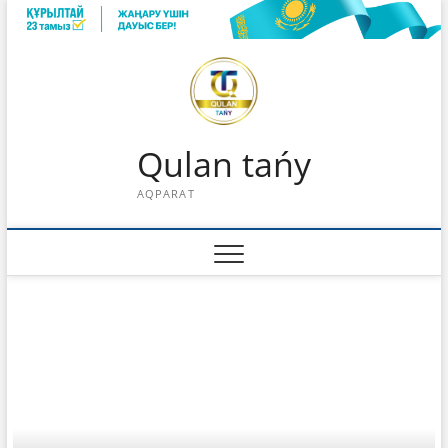
Skip
to
content
Qulan tańy
AQPARAT