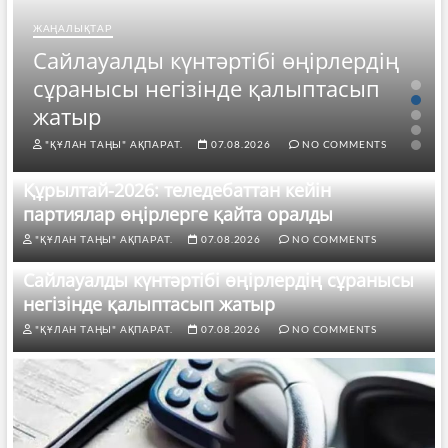
ЖАҢАЛЫҚТАР
Сайлауалды күнтәртібі өңірлердің
сұранысы негізінде қалыптасып
жатыр
"ҚҰЛАН ТАҢЫ" АҚПАРАТ.
07.08.2026
NO COMMENTS
Құрылтай-2026: теледебаттан кейін
партиялар өңірлерге қайта оралды
"ҚҰЛАН ТАҢЫ" АҚПАРАТ.
07.08.2026
NO COMMENTS
Сайлауалды күнтәртібі өңірлердің сұранысы
негізінде қалыптасып жатыр
"ҚҰЛАН ТАҢЫ" АҚПАРАТ.
07.08.2026
NO COMMENTS