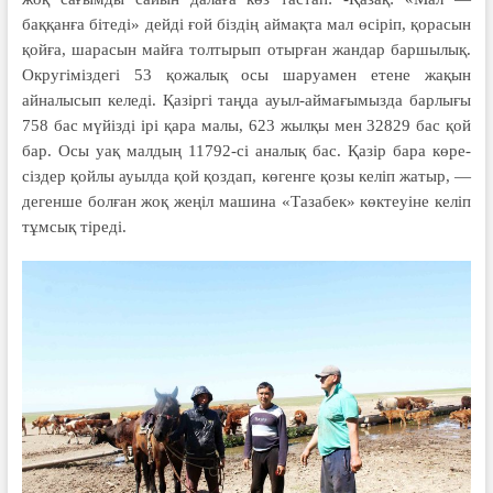
баққанға бітеді» дейді ғой біздің аймақта мал өсіріп, қорасын
қойға, шарасын майға толтырып отырған жандар баршылық.
Окру­гіміздегі 53 қожалық осы шаруамен етене жақын
айналысып келеді. Қазіргі таң­да ауыл-аймағымызда барлығы
758 бас мүйізді ірі қара малы, 623 жыл­қы мен 32829 бас қой
бар. Осы уақ мал­дың 11792-сі аналық бас. Қазір бара көре­
сіздер қойлы ауылда қой қоздап, көгенге қозы келіп жатыр, —
дегенше болған жоқ же­ңіл машина «Тазабек» көктеуіне келіп
тұм­сық тіреді.