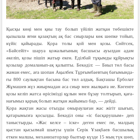
Қысқы көңі мен қиы тау болып үйі­ліп жатқан төбешікте
қызылала яғни қа­зақтың ақ бас сиырлары көк шөпке тойып,
күйіс қайырады. Қора толы қой мен қозы. Сөйтсек,
«Байсейіт» ша­руа қожалығының басшысы ауылдан адам
әкеліп, қозы пішіп жатыр екен. Еділбай тұқымды құйрықты
қозылар до­­маланып-ақ қалыпты. Бекәділ: — Биыл төл басы
жаман емес, аға шо­пан Ақылбек Тұрғымбаевтың бағы­мын­да­
ғы 800 саулықтан басына бас төл алдық. Бақташы Ерболат
Жұмашев жүз жиырмадан аса сиыр мен жыл­қыға ие. Көгенге
қозы келіп жатса өрі­сімізді құлын мен бұзау толтырып, қаға­
нағымыз қарық болып жатқан жайы­мыз бар, — дейді.
Қора жақтан жасы отызды омырау­ла­­ған жас жігіт шығып,
қатарымызға қо­­сылды. Бекәділ оны «іс басқарушым» деп
таныстырды. «Жас келсе – іске» деген емес пе, малдың
қыстан қысылмай шығуы үшін Серік Ұзақбаев басшылық
еткен малшы, механизаторлар былтыр күзде 15 мың түк шөп,