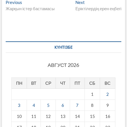
Навигация
Previous
Next
Previous
Next
post:
post:
Жарқын істер бастамасы
Еріктілердің ерен еңбегі
по
записям
КҮНТІЗБЕ
АВГУСТ 2026
ПН
ВТ
СР
ЧТ
ПТ
СБ
ВС
1
2
3
4
5
6
7
8
9
10
11
12
13
14
15
16