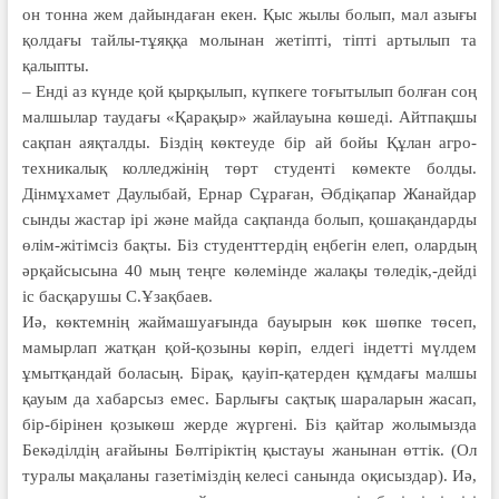
он тонна жем дайындаған екен. Қыс жылы болып, мал азығы
қолдағы тайлы-тұяққа молынан жетіпті, тіпті артылып та
қалыпты.
– Енді аз күнде қой қырқылып, күп­кеге тоғытылып болған соң
малшылар таудағы «Қарақыр» жайлауына кө­ше­ді. Айтпақшы
сақпан аяқталды. Біз­дің көктеуде бір ай бойы Құлан агро­
техникалық колледжінің төрт сту­­денті көмекте болды.
Дінмұхамет Даулыбай, Ернар Сұраған, Әбдіқапар Жанайдар
сынды жастар ірі және майда сақпанда болып, қошақандарды
өлім-жітімсіз бақты. Біз студенттердің еңбегін елеп, олардың
әрқайсысына 40 мың теңге көлемінде жалақы төледік,-дейді
іс басқарушы С.Ұзақбаев.
Иә, көктемнің жаймашуағында бауырын көк шөпке төсеп,
мамырлап жатқан қой-қозыны көріп, елдегі індетті мүлдем
ұмытқандай боласың. Бірақ, қауіп-қатерден құмдағы малшы
қауым да хабарсыз емес. Барлығы сақтық шараларын жасап,
бір-бірінен қозыкөш жерде жүргені. Біз қайтар жолымызда
Бекәділдің ағайыны Бөлтіріктің қыс­тауы жанынан өттік. (Ол
туралы ма­қаланы газетіміздің келесі санында оқи­сыздар). Иә,