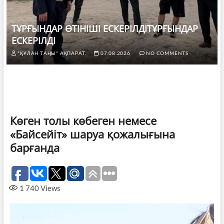
ТҰРҒЫНДАР ӨТІНІШІ ЕСКЕРІЛДІТҰРҒЫНДАР
ЕСКЕРІЛДІ
"ҚҰЛАН ТАҢЫ" АҚПАРАТ.
07.08.2026
NO COMMENTS
Көген толы көбеген немесе
«Байсейіт» шаруа қожалығына
барғанда
1 740
Views