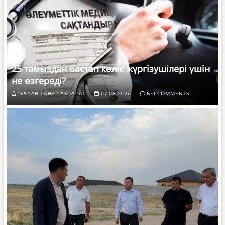
25 тамыздан бастап көлік жүргізушілері үшін
не өзгереді?
"ҚҰЛАН ТАҢЫ" АҚПАРАТ.
07.08.2026
NO COMMENTS