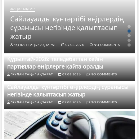
ЖАҢАЛЫҚТАР
Сайлауалды күнтәртібі өңірлердің
сұранысы негізінде қалыптасып
жатыр
"ҚҰЛАН ТАҢЫ" АҚПАРАТ.
07.08.2026
NO COMMENTS
Құрылтай-2026: теледебаттан кейін
партиялар өңірлерге қайта оралды
"ҚҰЛАН ТАҢЫ" АҚПАРАТ.
07.08.2026
NO COMMENTS
Сайлауалды күнтәртібі өңірлердің сұранысы
негізінде қалыптасып жатыр
"ҚҰЛАН ТАҢЫ" АҚПАРАТ.
07.08.2026
NO COMMENTS