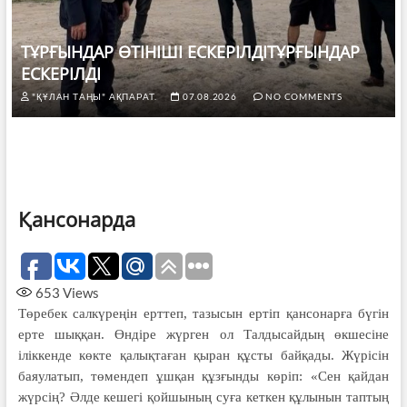
ТҰРҒЫНДАР ӨТІНІШІ ЕСКЕРІЛДІТҰРҒЫНДАР
ЕСКЕРІЛДІ
"ҚҰЛАН ТАҢЫ" АҚПАРАТ.
07.08.2026
NO COMMENTS
Қансонарда
653
Views
Төребек салкүреңін ерттеп, тазысын ертіп қансонарға бүгін
ерте шыққан. Өндіре жүрген ол Талдысайдың өкшесіне
іліккенде көкте қалықтаған қыран құсты байқады. Жүрісін
баяулатып, төмендеп ұшқан құзғынды көріп: «Сен қайдан
жүрсің? Әлде кешегі қойшының суға кеткен құлынын таптың