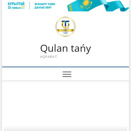
Skip
to
content
Qulan tańy
AQPARAT