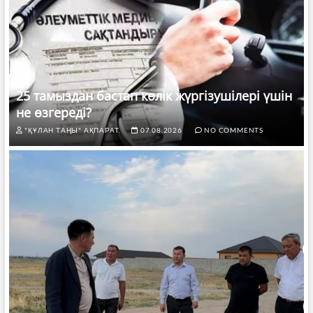
25 тамыздан бастап көлік жүргізушілері үшін
не өзгереді?
"ҚҰЛАН ТАҢЫ" АҚПАРАТ.
07.08.2026
NO COMMENTS