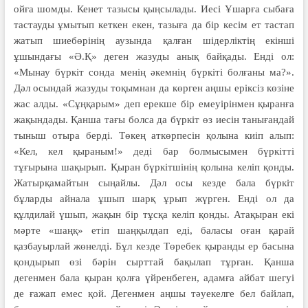
ойға шомды. Кенет тазысы қыңсылады. Иесі Ұшарға сыбаға
тастауды ұмытып кеткен екен, тазыға да бір кесім ет тастап
жатып шиебөрінің аузында қалған шідерліктің екінші
ұшындағы «Ә.Қ» деген жазуды анық байқады. Енді ол:
«Мынау бүркіт сонда менің әкемнің бүркіті болғаны ма?».
Дәл осындай жазуды тоқымнан да көрген аңшы еріксіз көзіне
жас алды. «Сұңқарым» деп ерекше бір емеуірінмен қыранға
жақындады. Қанша тағы болса да бүркіт өз иесін танығандай
тыныш отыра берді. Төкең аткөрпесін қолына киіп алып:
«Кел, кел қыраным!» деді бар болмысымен бүркітті
тұғырына шақырып. Қыран бүркітшінің қолына келіп қонды.
Жатырқамайтын сыңайлы. Дәл осы кезде бала бүркіт
бұларды айнала ұшып шарқ ұрып жүрген. Енді ол да
құлдилай үшып, жақын бір тұсқа келіп қонды. Атақыран екі
мәрте «шаңқ» етіп шаңқылдап еді, баласы оған қарай
қазбауырлай жөнелді. Бұл кезде Төребек қыранды ер басына
қондырып өзі бәрін сырттай бақылап тұрған. Қанша
дегенмен бала қыран қолға үйренбеген, адамға айбат шегуі
де ғажап емес қой. Дегенмен аңшы тәуекелге бел байлап,