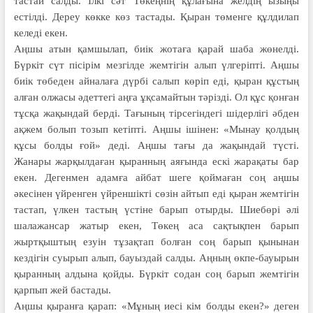
тастай салды. Ілкі сәт Төкеңнің құлағына желдің ызыңы
естілді. Дереу көкке көз тастады. Қыран төменге құлдилап
келеді екен.
Аңшы атын қамшылап, биік жотаға қарай шаба жөнелді.
Бүркіт сүт пісірім мезгілде жемтігін алып үлгеріпті. Аңшы
биік төбеден айналаға дүрбі салып көріп еді, қыран құстың
алған олжасы әдеттегі аңға ұқсамайтын тәрізді. Ол құс қонған
тұсқа жақындай берді. Тағының тірсегіндегі шідерлігі әбден
ақжем болып тозып кетіпті. Аңшы ішінен: «Мынау қолдың
құсы болды ғой» деді. Аңшы тағы да жақындай түсті.
Жанары жарқылдаған қыранның аяғында ескі жарақаты бар
екен. Дегенмен адамға айбат шеге қоймаған соң аңшы
әкесінен үйренген үйреншікті сөзін айтып еді қыран жемтігін
тастап, үлкен тастың үстіне барып отырды. Шиебөрі әлі
шалажансар жатыр екен, Төкең аса сақтықпен барып
жыртқыштың езуін тұзақтап болған соң барып қынынан
кездігін суырып алып, бауыздай салды. Аңның өкпе-бауырын
қыранның алдына қойды. Бүркіт содан соң барып жемтігін
қарпып жей бастады.
Аңшы қыранға қарап: «Мұның иесі кім болды екен?» деген