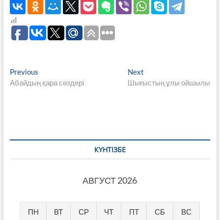
Навигация
Previous
Next
Previous
Next
post:
post:
Абайдың қара сөздері
Шығыстың ұлы ойшылы
по
записям
КҮНТІЗБЕ
АВГУСТ 2026
ПН
ВТ
СР
ЧТ
ПТ
СБ
ВС