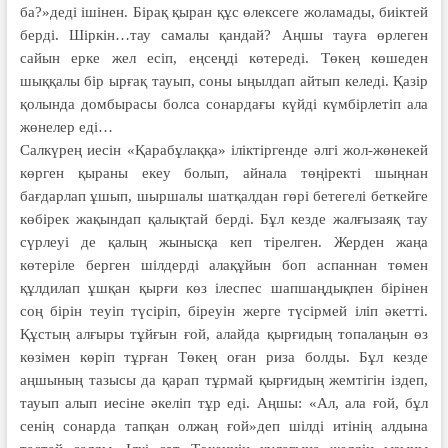
ба?»деді ішінен. Бірақ қыран құс өлексеге жоламады, биіктей
берді. Шіркін…тау самалы қандай? Аңшы тауға өрлеген
сайын ерке жел есіп, еңсеңді көтереді. Төкең көшеден
шыққалы бір ырғақ тауып, соны ыңылдап айтып келеді. Қазір
қолында домбырасы болса сонардағы күйді күмбірлетіп ала
жөнелер еді…
Салкүрең иесін «Қарабұлаққа» іліктіргенде әлгі жол-жөнекей
көрген қыраны екеу болып, айнала төңіректі шыңнан
бағдарлап ұшып, шыршалы шатқалдан гөрі бетегелі беткейге
көбірек жақындап қалықтай берді. Бұл кезде жалғызаяқ тау
сүрлеуі де қалың жынысқа кеп тірелген. Жерден жаңа
көтеріле берген шілдерді алақұйын боп аспаннан төмен
құлдилап ұшқан қырғи көз ілеспес шапшаңдықпен бірінен
соң бірін теуіп түсіріп, біреуін жерге түсірмей іліп әкетті.
Құстың алғыры тұйғын ғой, алайда қырғидың топалаңын өз
көзімен көріп тұрған Төкең оған риза болды. Бұл кезде
аңшының тазысы да қарап тұрмай қырғидың жемтігін іздеп,
тауып алып иесіне әкеліп тұр еді. Аңшы: «Ал, ала ғой, бұл
сенің сонарда тапқан олжаң ғой»деп шілді итінің алдына