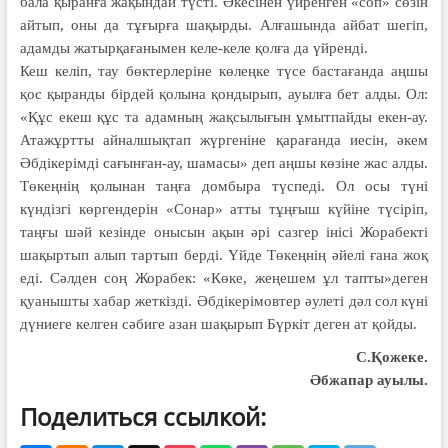
бала қыранға жақындай түсті. Әкесінен үйренген «соп» сөзін
айтып, оны да тұғырға шақырды. Алғашында айбат шегіп,
адамды жатырқағанымен келе-келе қолға да үйренді.
Кеш келіп, тау бөктерлеріне көлеңке түсе бастағанда аңшы
қос қыранды бірдей қолына қондырып, ауылға бет алды. Ол:
«Құс екеш құс та адамның жақсылығын ұмытпайды екен-ау.
Атажұртты айналшықтап жүргеніне қарағанда иесін, әкем
Әбдікерімді сағынған-ау, шамасы» деп аңшы көзіне жас алды.
Төкеңнің қолынан таңға домбыра түспеді. Ол осы түні
күндізгі көргендерін «Сонар» атты тұңғыш күйіне түсіріп,
таңғы шәй кезінде онысын ақын әрі сазгер інісі Жорабекті
шақыртып алып тартып берді. Үйде Төкеңнің әйелі ғана жоқ
еді. Сәлден соң Жорабек: «Көке, жеңешем ұл тапты»деген
қуанышты хабар жеткізді. Әбдікерімовтер әулеті дәл сол күні
дүниеге келген сәбиге азан шақырып Бүркіт деген ат қойды.
С.Қожеке.
Әбжапар ауылы.
Поделиться ссылкой: