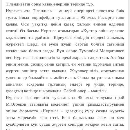
Тілендиевтің орны қазақ өнерінің төрінде тұр.
Нұрғиса ата Тілендиев – ән-күй өнеріндегі шоқтығы биік
тұлға. Биыл- корифейдің туылғанына 95 жыл. Ғасырға таяп
қалды. Осы уақытқа дейін қазақ халқын әнімен әлдилеп
келеді. Өз басым Нұрғиса атамыздың «Құстар әнін» ерекше
ықыласпен тыңдаймын. Кіреукелі көңілдің пердесі ашылып,
жүректегі шерді ән әуезі жуып, сартап болған сағыныш
көзден жас болып ағады. Бұл жерде Тұманбай Молдағалиев
пен Нұрғиса Тілендиевтің тандемі жарасып-ақ кеткен. Алайда
әннің мәнін, сөздің сәнін кетіріп, ән мәтінін бұрмалап айтып
жүрген әншілер зәтте қылады. Жауапкершілік жоқтығынан
үлкен өнер болмайтыны әмбеге аян. Сонда да ұлт эталонына
айналған асқаралы тұлғаның әндері әр үйдің төрінде,
қазақтың көгінде шырқалады. Себебі өнер – мәңгілік.
Нұрғиса Тілендиевтің туылғанына 95 жыл толуына орай
М.Өзбеков атындағы мәдениет үйінің ұйымдастыруымен
online форматта «Нұрғиса – қазақтың сұлу сазды жүрегі»
атты мерекелік кеш өтті. Кеш барысында әсем ән мен
күмбірлеген күй сусап жүрген көңілдің көкірек көзін ашты.