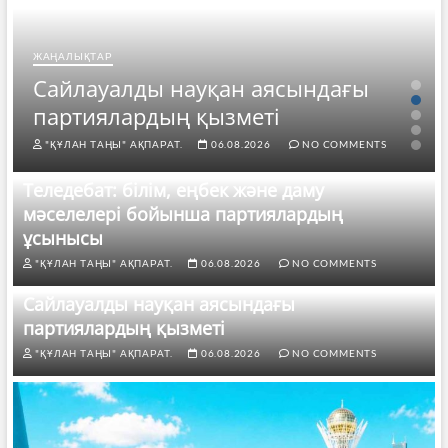
ЖАҢАЛЫҚТАР
Сайлауалды науқан аясындағы
партиялардың қызметі
"ҚҰЛАН ТАҢЫ" АҚПАРАТ.
06.08.2026
NO COMMENTS
Теледебат: білім, еңбек және даму
мәселелері бойынша партиялардың
ұсынысы
"ҚҰЛАН ТАҢЫ" АҚПАРАТ.
06.08.2026
NO COMMENTS
Сайлауалды науқан аясындағы
партиялардың қызметі
"ҚҰЛАН ТАҢЫ" АҚПАРАТ.
06.08.2026
NO COMMENTS