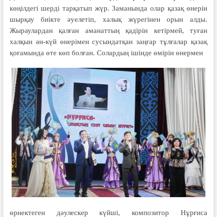
көңілдегі шерді тарқатып жүр. Заманында олар қазақ өнерін
шырқау биікте әуелетіп, халық жүрегінен орын алды.
Жыраулардан қалған аманаттың қадірін кетірмей, туған
халқын ән-күй өнерімен сусындатқан заңғар тұлғалар қазақ
қоғамында өте көп болған. Солардың ішінде өмірін өнермен
өрнектеген дәулескер күйші, композитор Нұрғиса