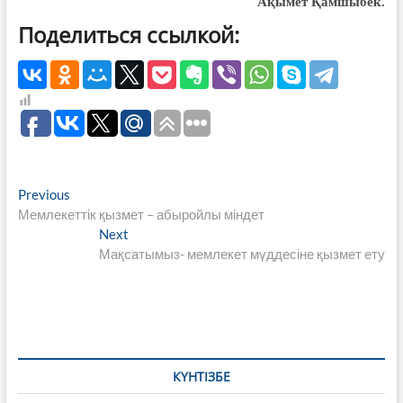
Ақымет Қамшыбек.
Поделиться ссылкой:
Навигация
Previous
Previous
post:
Мемлекеттік қызмет – абыройлы міндет
по
Next
Next
записям
post:
Мақсатымыз- мемлекет мүддесіне қызмет ету
КҮНТІЗБЕ