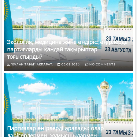
Экология, медицина және өндіріс: өңірлерде
партияларды қандай тақырыптар
тоғыстырды?
"ҚҰЛАН ТАҢЫ" АҚПАРАТ.
05.08.2026
NO COMMENTS
Партиялар өңірлерді аралады: олар
дәрігерлермен, жұмысшылармен,