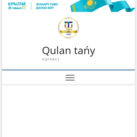
Skip
to
content
Qulan tańy
AQPARAT