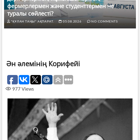
фермерлермен және студенттермен не
туралы сөйлесті?
"ҚҰЛАН ТАҢЫ" АҚПАРАТ.
05.08.2026
NO COMMENTS
Ән әлемінің Корифейі
977
Views