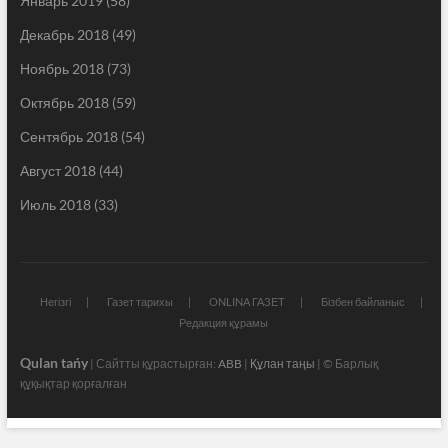
Январь 2019
(58)
Декабрь 2018
(49)
Ноябрь 2018
(73)
Октябрь 2018
(59)
Сентябрь 2018
(54)
Август 2018
(44)
Июль 2018
(33)
Негізгі
Газет тарихы
ONLINA ГАЗЕТ
Бізбен байланыс
Редакция құрамы
Qulan tańy
| Сайтты құрастырған:
ABB
|
Құлан таңы
| © Барлық
құқықтар қорғалған