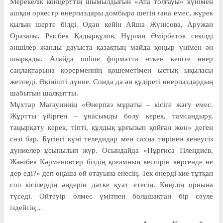
Мерекелік концерттің шымылдығын «Ата толғауы» күйімен
ашқан оркестр өнерпаздары домбыра шегін ғана емес, жүрек
қылын шерте білді. Одан кейін Айша Жүнісова, Аружан
Оразалы, Рысбек Қадырқұлов, Нұрлан Әмірбетов секілді
әншілер жанды дауыста қазақтың майда қоңыр үнімен ән
шырқады. Алайда online форматта өткен кеште өнер
саңлақтарына көрерменнің қошеметімен ыстық ықыласы
жетпеді. Өкінішті дүние. Сонда да ән құдіреті өнерпаздардың
шабытын шалқытты.
Мұхтар Мағауиннің «Өнерпаз мұраты – кісіге жағу емес.
Жұртты үйірген – ұнасымды болу керек, тамсандыру,
таңырқату керек, тіпті, құлдық ұрғызып қойған жөн» деген
сөзі бар. Бүгінгі күні теледидар мен сахна төрінен кенеусіз
дүниелер ұсынылып жүр. Осындайда «Нұрғиса Тілендиев,
Жәнібек Кәрменовтер біздің қоғамның кеспірін көргенде не
дер еді?» деп оңаша ой отауына енесің. Тек өнерді кие тұтқан
сол кісілердің әндерін дәтке қуат етесің. Көңілің орнына
түседі. Әйтеуір өлмес үмітпен болашақтан бір сәуле
іздейсің…