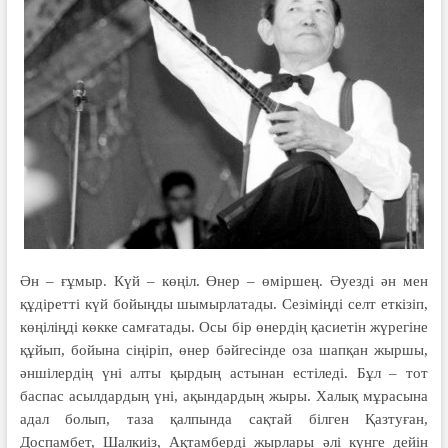
Ән – ғұмыр. Күй – көңіл. Өнер – өміршең. Әуезді ән мен
құдіретті күй бойыңды шымырлатады. Сезіміңді селт еткізіп,
көңіліңді көкке самғатады. Осы бір өнердің қасиетін жүрегіне
құйып, бойына сіңіріп, өнер бәйгесінде оза шапқан жыршы,
әншілердің үні алты қырдың астынан естіледі. Бұл – тот
баспас асылдардың үні, ақындардың жыры. Халық мұрасына
адал болып, таза қалпында сақтай білген Қазтуған,
Доспамбет, Шалкиіз, Ақтамберді жырлары әлі күнге дейін