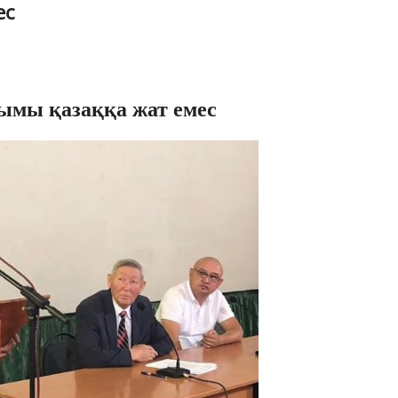
ес
ғымы
қазаққа жат емес