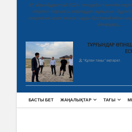
65 ViewsҚұрылтай-2026: теледебаттан кейін парти
«Әділет» партиясы өңірлердегі жұмысын «Әділетт
керуені аясында жалғастырды. Қостанай облысынд
Меңдіқара,…
ТҰРҒЫНДАР ӨТІНІШ
ЕС
"Құлан таңы" ақпарат.
БАСТЫ БЕТ
ЖАҢАЛЫҚТАР
ТАҒЫ
М