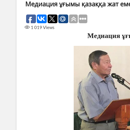
Медиация ұғымы қазаққа жат ем
1 019
Views
Медиация ұ