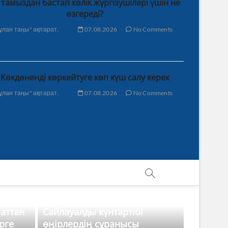
 тамыздан бастап көлік жүргізушілері үшін не
өзгереді?
ұлан таңы" ақпарат.
07.08.2026
No Comments
Көкдөненді көркейтуге көп күш салу керек
ұлан таңы" ақпарат.
07.08.2026
No Comments
баттан
Сайлауалды күнтәртібі
рге
өңірлердің сұранысы