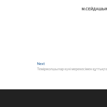
М.СЕЙДАШЫМ
Next
Next
post:
Теміржолшылар күні мерекесімен құттықт