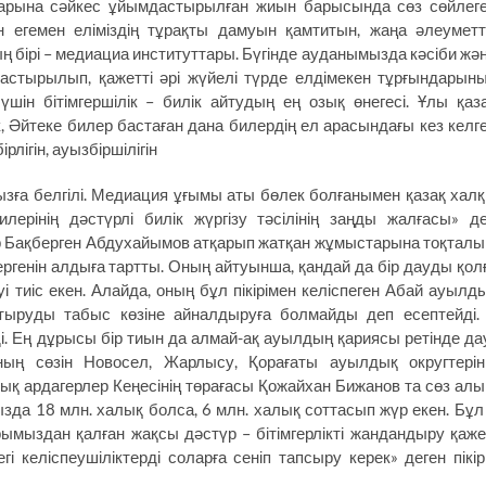
парына сәйкес ұйымдастырылған жиын барысында сөз сөйлег
егемен еліміздің тұрақты дамуын қамтитын, жаңа әлеуметт
бірі – медиациа институттары. Бүгінде ауданымызда кәсіби жә
астырылып, қажетті әрі жүйелі түрде елдімекен тұрғындарын
шін бітімгершілік – билік айтудың ең озық өнегесі. Ұлы қаз
, Әйтеке билер бастаған дана билердің ел арасындағы кез келг
лігін, ауызбіршілігін
зға белгілі. Медиация ұғымы аты бөлек болғанымен қазақ хал
ерінің дәстүрлі билік жүргізу тәсілінің заңды жалғасы» д
ор Бақберген Абдухайымов атқарып жатқан жұмыстарына тоқталы
ргенін алдыға тартты. Оның айтуынша, қандай да бір дауды қол
 тиіс екен. Алайда, оның бұл пікірімен келіспеген Абай ауылд
стыруды табыс көзіне айналдыруға болмайды деп есептейді.
і. Ең дұрысы бір тиын да алмай-ақ ауылдың қариясы ретінде да
Оның сөзін Новосел, Жарлысу, Қорағаты ауылдық округтерін
қ ардагерлер Кеңесінің төрағасы Қожайхан Бижанов та сөз алы
зда 18 млн. халық болса, 6 млн. халық соттасып жүр екен. Бұл
ымыздан қалған жақсы дәстүр – бітімгерлікті жандандыру қаже
гі келіспеушіліктерді соларға сеніп тапсыру керек» деген пікір