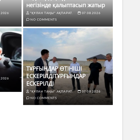
негізінде қалыптасып жатыр
.2026
"ҚҰЛАН ТАҢЫ" АҚПАРАТ.
07.08.2026
NO COMMENTS
ік
ТҰРҒЫНДАР ӨТІНІШІ
ЕСКЕРІЛДІТҰРҒЫНДАР
.2026
ЖАҢАЛЫҚТ
ЕСКЕРІЛДІ
 көлік жүргізушілері үшін не
ТҰРҒЫ
"ҚҰЛАН ТАҢЫ" АҚПАРАТ.
07.08.2026
ЕСКЕР
NO COMMENTS
8.2026
NO COMMENTS
"ҚҰЛАН Т