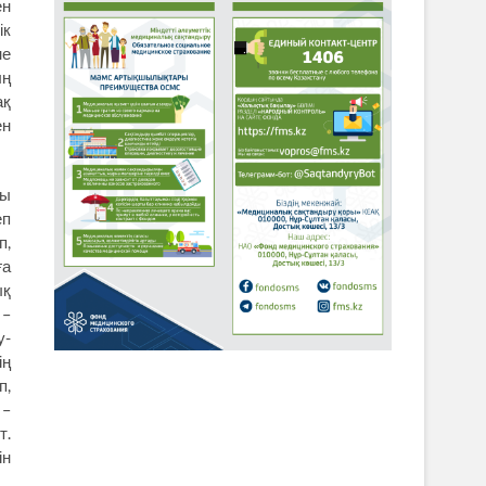
ен
ік
не
ың
ақ
ен
қы
еп
п,
ға
ық
 –
у-
ің
п,
 –
т.
ін