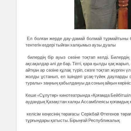
Ел болған жерде дау-дамай болмай тұрмайтыны бел
тентегін өздері тыйған халқымыз аузы дуалы
билердің бір ауыз сөзіне тоқтап келді. Билердің
ақсақалдар әлі де бар. Тіпті, қара қылды қақ жарып,
айтқан әр сөзіне құлақ түріп, сөзге тоқтап жүрген үл
жолды ұстанып, ел ішіндегі ұсақ-түйек дауларды
туралы» заңның қабылдануы да соның айқын көрінісі
Кеше «Сұлутөр» кинотеатрында «Қоғамда Бейбітшілі
аудандық Қазақстан халқы Ассамблеясы қоғамдық ке
келісім кеңесінің төрағасы Серікбай Өтегенов төр
тұрғындары қатысты. Бірыңғай Республикалық