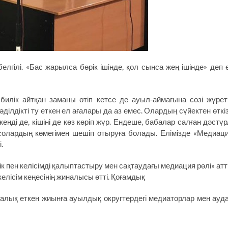
гілі. «Бас жарылса бөрік ішінде, қол сынса жең ішінде» деп 
 билік айтқан заманы өтіп кетсе де ауыл-аймағына сөзі жүрет
 әділдікті ту еткен ел ағалары да аз емес. Олардың сүйектен өткі
кенді де, кішіні де көз көріп жүр. Ендеше, бабалар салған дәстүр
 солардың көмегімен шешіп отыруға болады. Елімізде «Медиац
.
к пен келісімді қалыптастыру мен сақтаудағы медиация рөлі» ат
лісім кеңесінің жиналысы өтті. Қоғамдық
ағалық еткен жиынға ауылдық округтердегі медиаторлар мен ауд