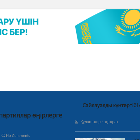
Сайлауалды күнтәртібі
 партиялар өңірлерге
"Құлан таңы" ақпарат.
No Comments