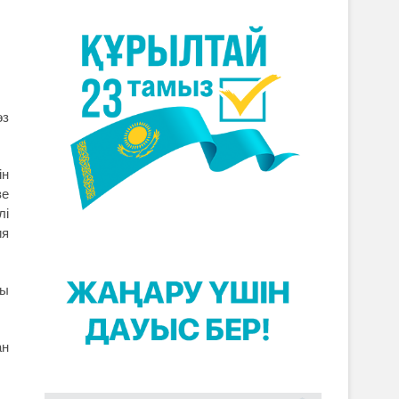
өз
ін
зе
лі
ия
ты
ан