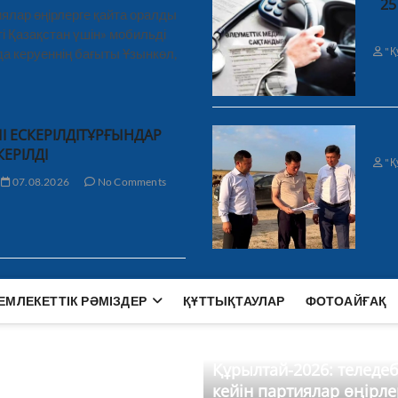
25
ялар өңірлерге қайта оралды
і Қазақстан үшін» мобильді
"Қ
а керуеннің бағыты Ұзынкөл,
І ЕСКЕРІЛДІТҰРҒЫНДАР
КЕРІЛДІ
"Қ
07.08.2026
No Comments
ЕМЛЕКЕТТІК РӘМІЗДЕР
ҚҰТТЫҚТАУЛАР
ФОТОАЙҒАҚ
Құрылтай-2026: теледе
кейін партиялар өңірле