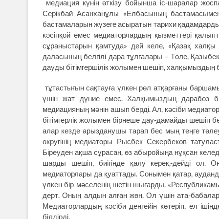
медиация күнін өткізу бойынша іс-шаралар жос
Серікбай Асанханұлы «Елбасының бастамасымен 
бастамаларын жүзеге асыратын тарихи қадамдардың 
кәсіпқой емес медиаторлардың қызметтері қалыпт
сұраныстарын қамтуда» дей келе, «Қазақ халқы ү
даласының белгілі дара тұлғалары – Төле, Қазыбек
дауды бітімгершілік жолымен шешіп, халқымыздың бір
тұтастығын сақтауға үлкен рөл атқарғаны баршамы
үшін жат дүние емес. Халқымыздың дарабоз бил
медиацияның мәнін ашып берді. Ал, кәсіби медиат
бітімгерлік жолымен бірнеше дау-дамайды шешіп бе
алар кезде арызданушы тарап бес мың теңге төлеуі
округінің медиаторы Рысбек Секербеков татула
Біреуден ақша сұрасаң, өз абыройыңа нұқсан келед
шарды шешіп, биігіңде қалу керек,-дейді ол. 
медиаторлары да қуаттады. Сонымен қатар, ауданды
үлкен бір мәселенің шетін шығарды. «Республикамы
дерт. Оның алдын алған жөн. Ол үшін ата-бабалар
Медиаторлардың кәсіби деңгейін көтеріп, ел ішінде
білдірді.