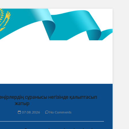
 өңірлердің сұранысы негізінде қалыптасып
жатыр
07.08.2026
No Comments