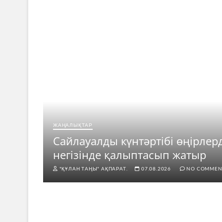
ЖАҢАЛЫҚТАР
ар
Сайлауалды күнтәртібі өңірлер
негізінде қалыптасып жатыр
"ҚҰЛАН ТАҢЫ" АҚПАРАТ.
07.08.2026
NO COMMEN