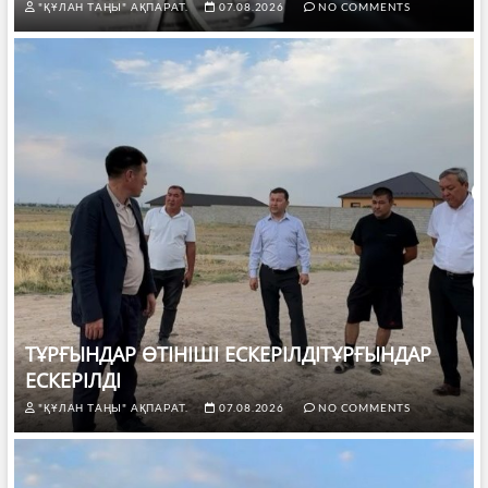
"ҚҰЛАН ТАҢЫ" АҚПАРАТ.
07.08.2026
NO COMMENTS
ТҰРҒЫНДАР ӨТІНІШІ ЕСКЕРІЛДІТҰРҒЫНДАР
ЕСКЕРІЛДІ
"ҚҰЛАН ТАҢЫ" АҚПАРАТ.
07.08.2026
NO COMMENTS