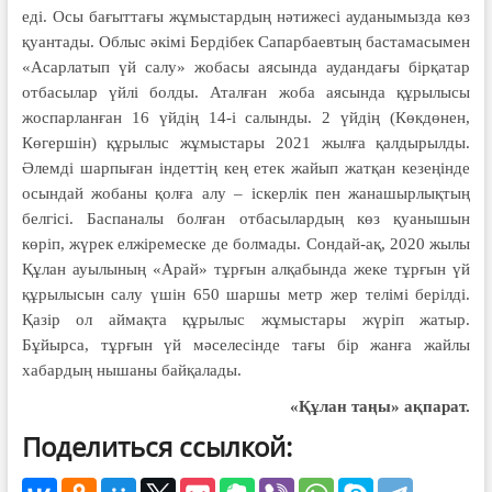
еді. Осы бағыттағы жұмыстардың нәтижесі ауданымызда көз
қуантады. Облыс әкімі Бердібек Сапарбаевтың бастамасымен
«Асарлатып үй салу» жобасы аясында аудандағы бірқатар
отбасылар үйлі болды. Аталған жоба аясында құрылысы
жоспарланған 16 үйдің 14-і салынды. 2 үйдің (Көкдөнен,
Көгершін) құрылыс жұмыстары 2021 жылға қалдырылды.
Әлемді шарпыған індеттің кең етек жайып жатқан кезеңінде
осындай жобаны қолға алу – іскерлік пен жанашырлықтың
белгісі. Баспаналы болған отбасылардың көз қуанышын
көріп, жүрек елжіремеске де болмады. Сондай-ақ, 2020 жылы
Құлан ауылының «Арай» тұрғын алқабында жеке тұрғын үй
құрылысын салу үшін 650 шаршы метр жер телімі берілді.
Қазір ол аймақта құрылыс жұмыстары жүріп жатыр.
Бұйырса, тұрғын үй мәселесінде тағы бір жанға жайлы
хабардың нышаны байқалады.
«Құлан таңы» ақпарат.
Поделиться ссылкой: