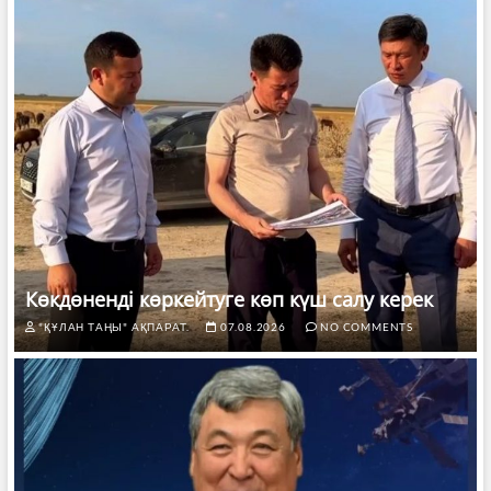
Көкдөненді көркейтуге көп күш салу керек
"ҚҰЛАН ТАҢЫ" АҚПАРАТ.
07.08.2026
NO COMMENTS