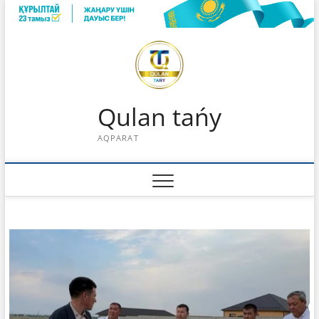
Skip
to
content
Qulan tańy
AQPARAT