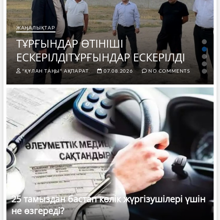
ЖАҢАЛЫҚТАР
ТҰРҒЫНДАР ӨТІНІШІ
ЕСКЕРІЛДІТҰРҒЫНДАР ЕСКЕРІЛДІ
"ҚҰЛАН ТАҢЫ" АҚПАРАТ.
07.08.2026
NO COMMENTS
25 тамыздан бастап көлік жүргізушілері үшін
не өзгереді?