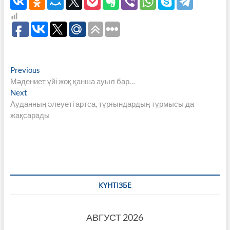
Навигация
Previous
Previous
post:
Мәдениет үйі жоқ қанша ауыл бар…
по
Next
Next
записям
post:
Ауданның әлеуеті артса, тұрғындардың тұрмысы да
жақсарады
КҮНТІЗБЕ
АВГУСТ 2026