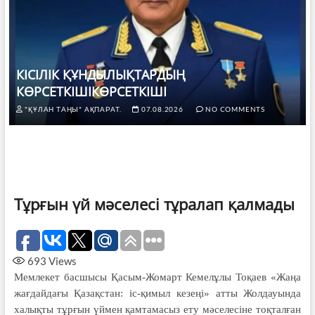
КІСІЛІК ҚҰНДЫЛЫҚТАРДЫҢ
КӨРСЕТКІШІКӨРСЕТКІШІ
"ҚҰЛАН ТАҢЫ" АҚПАРАТ.
07.08.2026
NO COMMENTS
Тұрғын үй мәселесі тұралап қалмады
693
Views
Мемлекет басшысы Қасым-Жомарт Кемелұлы Тоқаев «Жаңа
жағдайдағы Қазақстан: іс-қимыл кезеңі» атты Жолдауында
халықты тұрғын үймен қамтамасыз ету мәселесіне тоқталған