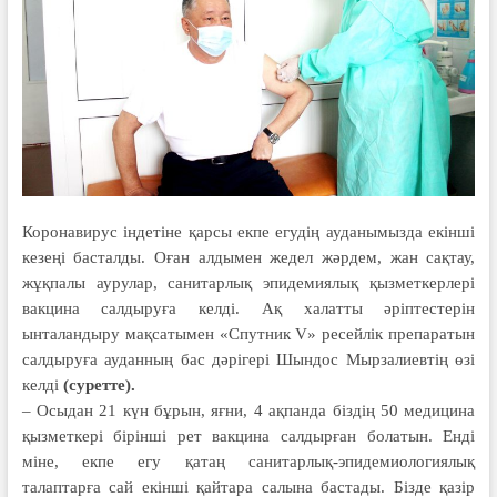
Коронавирус індетіне қарсы екпе егудің ауданымызда екінші
кезеңі басталды. Оған алдымен жедел жәрдем, жан сақтау,
жұқпалы аурулар, санитарлық эпидемиялық қызметкерлері
вакцина салдыруға келді. Ақ халатты әріптестерін
ынталандыру мақсатымен «Спутник V» ресейлік препаратын
салдыруға ауданның бас дәрігері Шындос Мырзалиевтің өзі
келді
(суретте).
– Осыдан 21 күн бұрын, яғни, 4 ақпанда біздің 50 медицина
қызметкері бірінші рет вакцина салдырған болатын. Енді
міне, екпе егу қатаң санитарлық-эпидемиологиялық
талаптарға сай екінші қайтара салына бастады. Бізде қазір