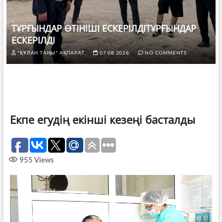
ТҰРҒЫНДАР ӨТІНІШІ ЕСКЕРІЛДІТҰРҒЫНДАР
ЕСКЕРІЛДІ
"ҚҰЛАН ТАҢЫ" АҚПАРАТ.
07.08.2026
NO COMMENTS
Екпе егудің екінші кезеңі басталды
955
Views