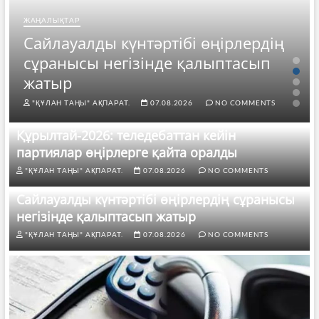
ЖАҢАЛЫҚТАР
Сайлауалды күнтәртібі өңірлердің
сұранысы негізінде қалыптасып
жатыр
"ҚҰЛАН ТАҢЫ" АҚПАРАТ.
07.08.2026
NO COMMENTS
Құрылтай-2026: теледебаттан кейін
партиялар өңірлерге қайта оралды
"ҚҰЛАН ТАҢЫ" АҚПАРАТ.
07.08.2026
NO COMMENTS
Сайлауалды күнтәртібі өңірлердің сұранысы
негізінде қалыптасып жатыр
"ҚҰЛАН ТАҢЫ" АҚПАРАТ.
07.08.2026
NO COMMENTS