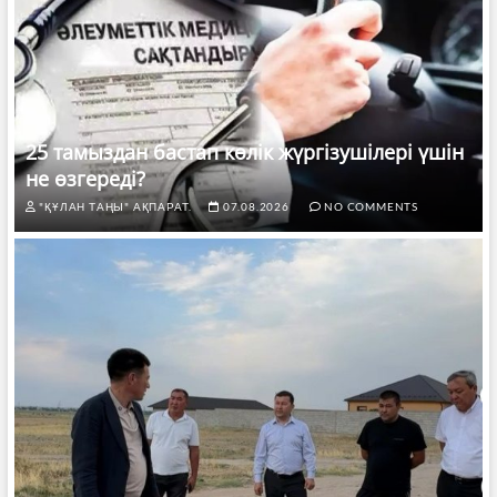
25 тамыздан бастап көлік жүргізушілері үшін
не өзгереді?
"ҚҰЛАН ТАҢЫ" АҚПАРАТ.
07.08.2026
NO COMMENTS