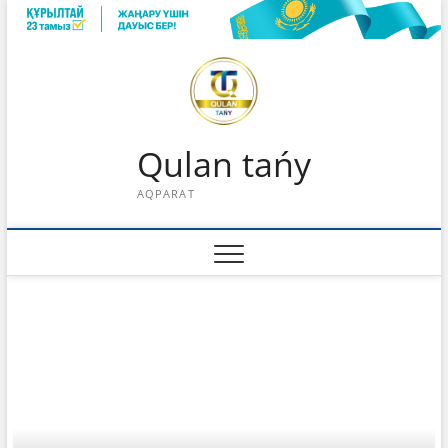
Skip
to
content
Qulan tańy
AQPARAT