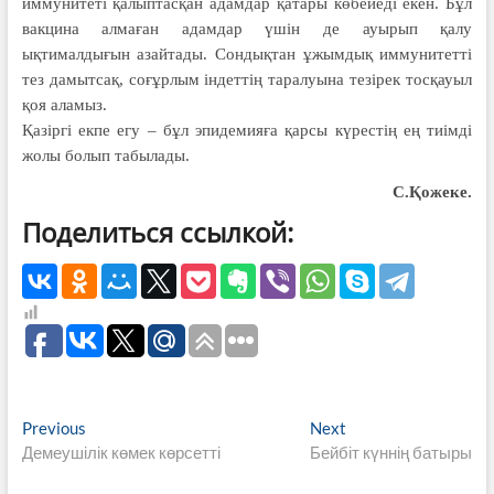
иммунитеті қалыптасқан адамдар қатары көбейеді екен. Бұл
вакцина алмаған адамдар үшін де ауырып қалу
ықтималдығын азайтады. Сондықтан ұжымдық иммунитетті
тез дамытсақ, соғұрлым індеттің таралуына тезірек тосқауыл
қоя аламыз.
Қазіргі екпе егу – бұл эпидемияға қарсы күрестің ең тиімді
жолы болып табылады.
С.Қожеке.
Поделиться ссылкой:
Навигация
Previous
Next
Previous
Next
post:
post:
Демеушілік көмек көрсетті
Бейбіт күннің батыры
по