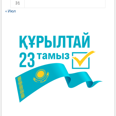
31
« Июл