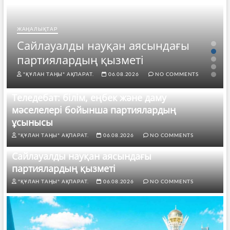
ЖАҢАЛЫҚТАР
Сайлауалды науқан аясындағы
партиялардың қызметі
"ҚҰЛАН ТАҢЫ" АҚПАРАТ.
06.08.2026
NO COMMENTS
Теледебат: білім, еңбек және даму
мәселелері бойынша партиялардың
ұсынысы
"ҚҰЛАН ТАҢЫ" АҚПАРАТ.
06.08.2026
NO COMMENTS
Сайлауалды науқан аясындағы
партиялардың қызметі
"ҚҰЛАН ТАҢЫ" АҚПАРАТ.
06.08.2026
NO COMMENTS