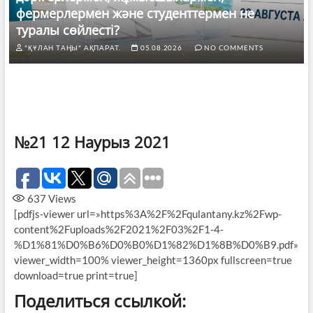
фермерлермен және студенттермен не
туралы сөйлесті?
"ҚҰЛАН ТАҢЫ" АҚПАРАТ.
05.08.2026
NO COMMENTS
№21 12 Наурыз 2021
637
Views
[pdfjs-viewer url=»https%3A%2F%2Fqulantany.kz%2Fwp-
content%2Fuploads%2F2021%2F03%2F1-4-
%D1%81%D0%B6%D0%B0%D1%82%D1%8B%D0%B9.pdf»
viewer_width=100% viewer_height=1360px fullscreen=true
download=true print=true]
Поделиться ссылкой: