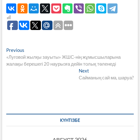
Навигация
Previous
Previous
post:
«Луговой жылқы зауыты» ЖШС-нің жұмысшыларына
по
жалақы берешегі 20 наурызға дейін толық төленеді
записям
Next
Next
post:
Сайманың сай ма, шаруа?
КҮНТІЗБЕ
АВГУСТ 2026