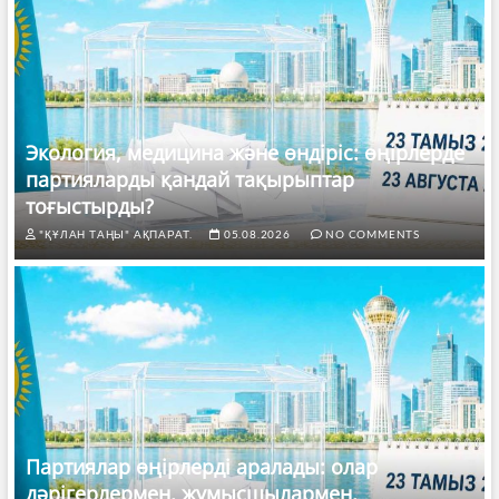
Экология, медицина және өндіріс: өңірлерде
партияларды қандай тақырыптар
тоғыстырды?
"ҚҰЛАН ТАҢЫ" АҚПАРАТ.
05.08.2026
NO COMMENTS
Партиялар өңірлерді аралады: олар
дәрігерлермен, жұмысшылармен,