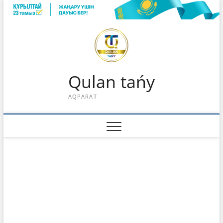
Skip
to
content
Qulan tańy
AQPARAT