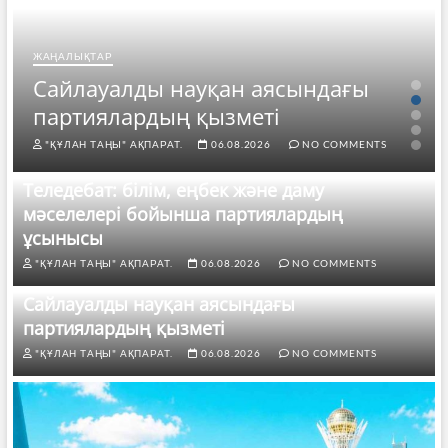
ЖАҢАЛЫҚТАР
Сайлауалды науқан аясындағы
партиялардың қызметі
"ҚҰЛАН ТАҢЫ" АҚПАРАТ.
06.08.2026
NO COMMENTS
Теледебат: білім, еңбек және даму
мәселелері бойынша партиялардың
ұсынысы
"ҚҰЛАН ТАҢЫ" АҚПАРАТ.
06.08.2026
NO COMMENTS
Сайлауалды науқан аясындағы
партиялардың қызметі
"ҚҰЛАН ТАҢЫ" АҚПАРАТ.
06.08.2026
NO COMMENTS