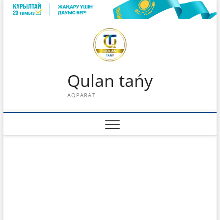
Skip
to
content
Qulan tańy
AQPARAT