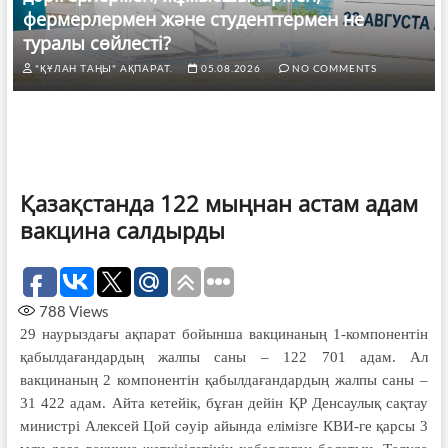
фермерлермен және студенттермен не
туралы сөйлесті?
"ҚҰЛАН ТАҢЫ" АҚПАРАТ.
05.08.2026
NO COMMENTS
Қазақстанда 122 мыңнан астам адам
вакцина салдырды
788
Views
29 наурыздағы ақпарат бойынша вакци­наның 1-компонентін
қабылдағандардың жал­пы саны – 122 701 адам. Ал
вакцинаның 2 компонентін қабылдағандардың жалпы саны –
31 422 адам. Айта кетейік, бұған дейін ҚР Денсаулық сақ­тау
министрі Алексей Цой сәуір айында елімізге КВИ-ге қарсы 3