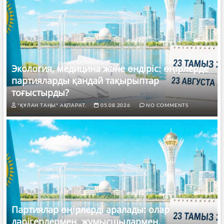
Экология, медицина және өндіріс: өңірлерде
партияларды қандай тақырыптар
тоғыстырды?
"ҚҰЛАН ТАҢЫ" АҚПАРАТ.
05.08.2026
NO COMMENTS
Партиялар өңірлерді аралады: олар
дәрігерлермен, жұмысшылармен,