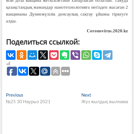
млн доза вакцина жеткізілетінін хабарлаған болатын. Таяуда
қазақстандық мамандар нанотехнологияға негіздеп жасаған 2
вакцинаны Дүниежүзілік денсаулық сақтау ұйымы тіркеуге
алды.
Coronovirus.2020.kz
Поделиться ссылкой:
Навигация
Previous
Next
Previous
Next
post:
post:
№25 30 Наурыз 2021
Жүз жылдық жылнама
по
записям