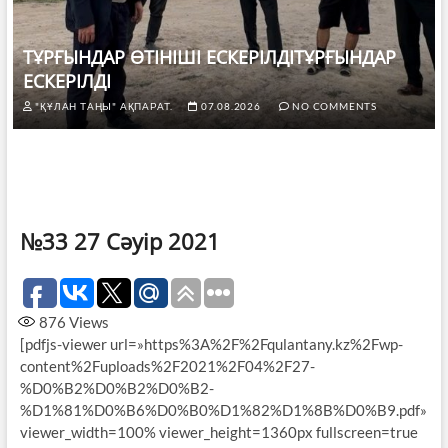
ТҰРҒЫНДАР ӨТІНІШІ ЕСКЕРІЛДІТҰРҒЫНДАР
ЕСКЕРІЛДІ
"ҚҰЛАН ТАҢЫ" АҚПАРАТ.
07.08.2026
NO COMMENTS
№33 27 Сәуір 2021
876
Views
[pdfjs-viewer url=»https%3A%2F%2Fqulantany.kz%2Fwp-
content%2Fuploads%2F2021%2F04%2F27-
%D0%B2%D0%B2%D0%B2-
%D1%81%D0%B6%D0%B0%D1%82%D1%8B%D0%B9.pdf»
viewer_width=100% viewer_height=1360px fullscreen=true