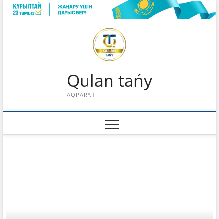
Skip
to
content
Qulan tańy
AQPARAT