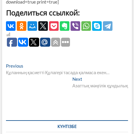
download=true print=true]
Поделиться ссылкой:
Навигация
Previous
Previous
post:
Құланның қасиетті Құлагері тасада қалмаса екен…
по
Next
Next
записям
post:
Азаттық мәңгілік құндылық
КҮНТІЗБЕ