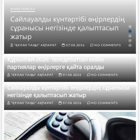
ЖАҢАЛЫҚТАР
Сайлауалды күнтәртібі өңірлердің
сұранысы негізінде қалыптасып
жатыр
"ҚҰЛАН ТАҢЫ" АҚПАРАТ.
07.08.2026
NO COMMENTS
Құрылтай-2026: теледебаттан кейін
партиялар өңірлерге қайта оралды
"ҚҰЛАН ТАҢЫ" АҚПАРАТ.
07.08.2026
NO COMMENTS
Сайлауалды күнтәртібі өңірлердің сұранысы
негізінде қалыптасып жатыр
"ҚҰЛАН ТАҢЫ" АҚПАРАТ.
07.08.2026
NO COMMENTS