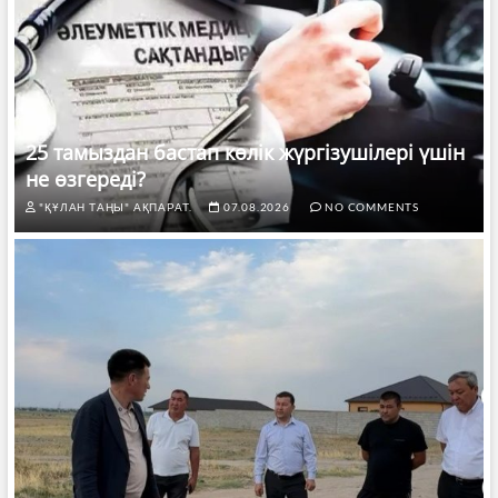
25 тамыздан бастап көлік жүргізушілері үшін
не өзгереді?
"ҚҰЛАН ТАҢЫ" АҚПАРАТ.
07.08.2026
NO COMMENTS