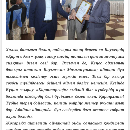
Халық батырға балап, лайықты атақ берген ер Баукеңнің
«Қарт адам – ұзақ сапар шегіп, тоналып қалған жолаушы
сияқты» деген сөзі бар. Расымен де, Кеңес одағының
батыры атанған Бауыржан Момышұлының айтқан бұл
тәмсілімен келіспеу әсте мүмкін емес. Тағы бір қысқа
сөзбен түйінделген бейнелі оймен бөлісе кетейін. Кезінде
Бұқар жырау «Қарттарыңды сыйлай біл: күндердің күні
болғанда кімдердің белі бүгілмес» деген екен. Қараңызшы!
Түбіне терең бойласаң, қалған өміріңе жетер рухани азық
бар. Абайша айтқанда, бұл сөздерден баға жетпес ғибрат
алуға болады.
Жоғарыда айтылған оймақтай ойды санасына қондырған
жандар өткен аптада аудан қарттарына ерекше құрмет