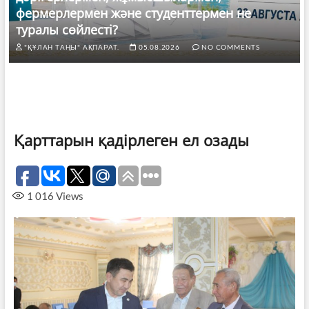
фермерлермен және студенттермен не
туралы сөйлесті?
"ҚҰЛАН ТАҢЫ" АҚПАРАТ.
05.08.2026
NO COMMENTS
Қарттарын қадірлеген ел озады
1 016
Views