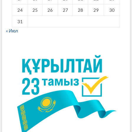
24
25
26
27
28
29
30
31
« Июл