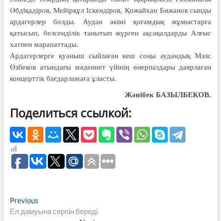
Әбдіқадіров, Мейірқұл Іскендіров, Қожайхан Бижанов сынды
ардагерлер болды. Аудан әкімі қоғамдық жұмыстарға
қатысып, белсенділік танытып жүрген ақсақалдарды Алғыс
хатпен марапаттады.
Ардагерлерге қуаныш сыйлаған кеш соңы аудандық Мэлс
Өзбеков атындағы мәдениет үйінің өнерпаздары даярлаған
концерттік бағдарламаға ұласты.
Жәнібек БАЗЫЛБЕКОВ.
Поделиться ссылкой:
Навигация
Previous
Previous
post:
Ел дамуына серпін береді
по