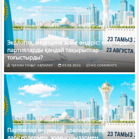
Экология, медицина және өндіріс: өңірлерде
партияларды қандай тақырыптар
тоғыстырды?
"ҚҰЛАН ТАҢЫ" АҚПАРАТ.
05.08.2026
NO COMMENTS
Партиялар өңірлерді аралады: олар
дәрігерлермен, жұмысшылармен,