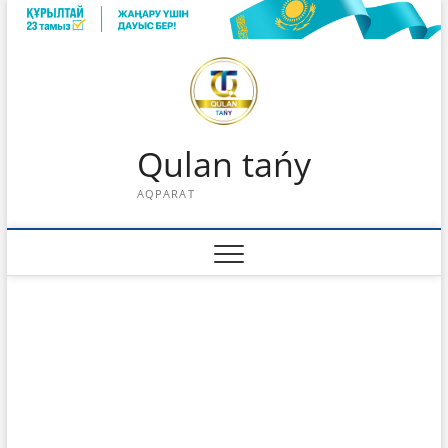
Skip
to
content
Qulan tańy
AQPARAT