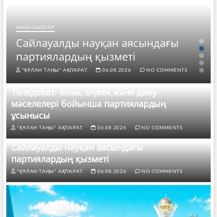
ЖАҢАЛЫҚТАР
Сайлауалды науқан аясындағы
партиялардың қызметі
"ҚҰЛАН ТАҢЫ" АҚПАРАТ.
06.08.2026
NO COMMENTS
Теледебат: білім, еңбек және даму
мәселелері бойынша партиялардың
ұсынысы
"ҚҰЛАН ТАҢЫ" АҚПАРАТ.
06.08.2026
NO COMMENTS
Сайлауалды науқан аясындағы
партиялардың қызметі
"ҚҰЛАН ТАҢЫ" АҚПАРАТ.
06.08.2026
NO COMMENTS