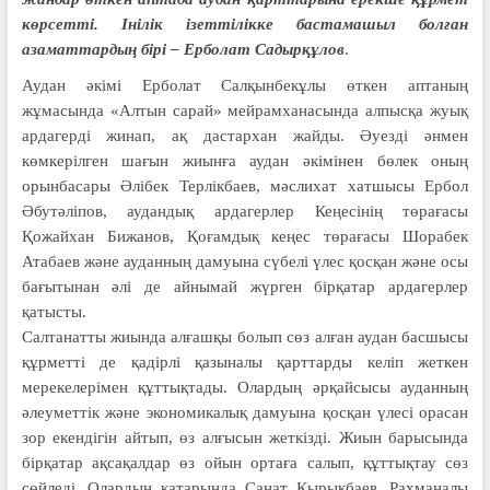
көрсетті. Інілік ізеттілікке бастамашыл болған
азаматтардың бірі – Ерболат Садырқұлов
.
Аудан әкімі Ерболат Салқынбекұлы өткен аптаның
жұмасында «Алтын сарай» мейрамханасында алпысқа жуық
ардагерді жинап, ақ дастархан жайды. Әуезді әнмен
көмкерілген шағын жиынға аудан әкімінен бөлек оның
орынбасары Әлібек Терлікбаев, мәслихат хатшысы Ербол
Әбутәліпов, аудандық ардагерлер Кеңесінің төрағасы
Қожайхан Бижанов, Қоғамдық кеңес төрағасы Шорабек
Атабаев және ауданның дамуына сүбелі үлес қосқан және осы
бағытынан әлі де айнымай жүрген бірқатар ардагерлер
қатысты.
Салтанатты жиында алғашқы болып сөз алған аудан басшысы
құрметті де қадірлі қазыналы қарттарды келіп жеткен
мерекелерімен құттықтады. Олардың әрқайсысы ауданның
әлеуметтік және экономикалық дамуына қосқан үлесі орасан
зор екендігін айтып, өз алғысын жеткізді. Жиын барысында
бірқатар ақсақалдар өз ойын ортаға салып, құттықтау сөз
сөйледі. Олардың қатарында Санат Қырықбаев, Рахманалы