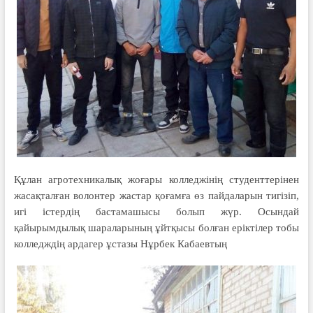
Құлан агротехникалық жоғары колледжінің студенттерінен
жасақталған волонтер жастар қоғамға өз пайдаларын тигізіп,
игі істердің бастамашысы болып жүр. Осындай
қайырымдылық шараларының ұйтқысы болған еріктілер тобы
колледждің ардагер ұстазы Нұрбек Кабаевтың