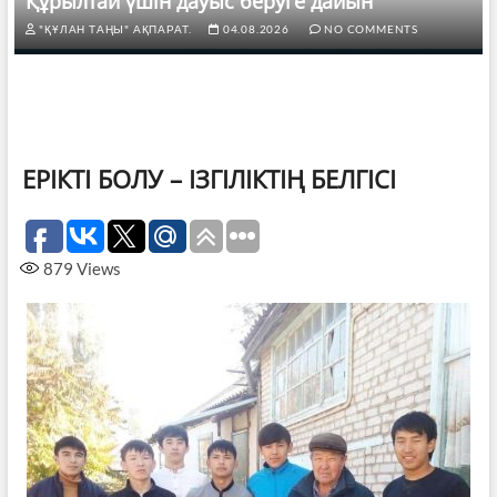
Құрылтай үшін дауыс беруге дайын
"ҚҰЛАН ТАҢЫ" АҚПАРАТ.
04.08.2026
NO COMMENTS
ЕРІКТІ БОЛУ – ІЗГІЛІКТІҢ БЕЛГІСІ
879
Views