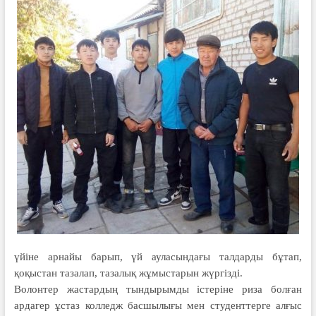
үйіне арнайы барып, үй ауласындағы талдарды бұтап,
қоқыстан тазалап, тазалық жұмыстарын жүргізді.
Волонтер жастардың тындырымды істеріне риза болған
ардагер ұстаз колледж басшылығы мен студенттерге алғыс