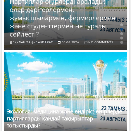
Партиялар өңірлерді аралады:
олар дәрігерлермен,
жұмысшылармен, фермерлермен
және студенттермен не туралы
сөйлесті?
"ҚҰЛАН ТАҢЫ" АҚПАРАТ.
05.08.2026
NO COMMENTS
Экология, медицина және өндіріс: өңірлерде
партияларды қандай тақырыптар
тоғыстырды?