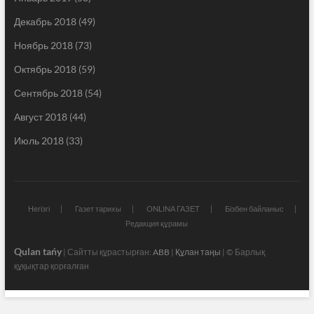
Декабрь 2018
(49)
Ноябрь 2018
(73)
Октябрь 2018
(59)
Сентябрь 2018
(54)
Август 2018
(44)
Июль 2018
(33)
Негізгі
Газет тарихы
ONLINA ГАЗЕТ
Бізбен байланыс
Редакция құрамы
Qulan tańy
| Сайтты құрастырған:
ABB
|
Құлан таңы
| © Барлық
құқықтар қорғалған