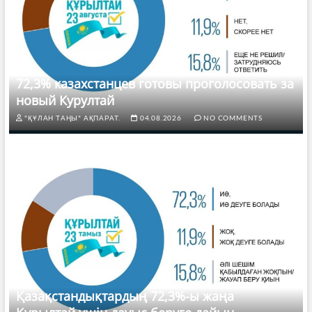
72,3% казахстанцев готовы проголосовать за
новый Курултай
"ҚҰЛАН ТАҢЫ" АҚПАРАТ.
04.08.2026
NO COMMENTS
Қазақстандықтардың 72,3%-ы жаңа