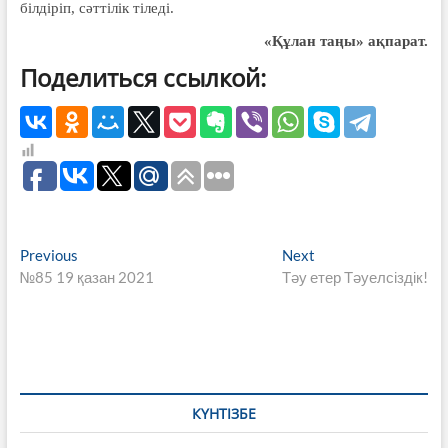
білдіріп, сәттілік тіледі.
«Құлан таңы» ақпарат.
Поделиться ссылкой:
Навигация
Previous
Next
Previous
Next
post:
post:
№85 19 қазан 2021
Тәу етер Тәуелсіздік!
по
записям
КҮНТІЗБЕ