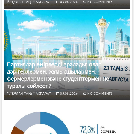
"ҚҰЛАН ТАҢЫ" АҚПАРАТ.
05.08.2026
NO COMMENTS
Партиялар өңірлерді аралады: олар
дәрігерлермен, жұмысшылармен,
фермерлермен және студенттермен не
туралы сөйлесті?
"ҚҰЛАН ТАҢЫ" АҚПАРАТ.
05.08.2026
NO COMMENTS