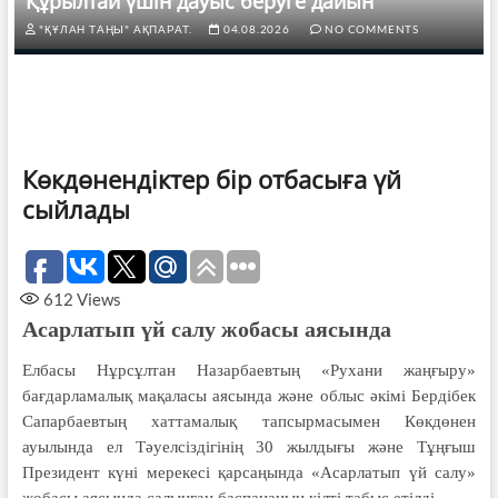
Құрылтай үшін дауыс беруге дайын
"ҚҰЛАН ТАҢЫ" АҚПАРАТ.
04.08.2026
NO COMMENTS
Көкдөнендіктер бір отбасыға үй
сыйлады
612
Views
Асарлатып үй салу жобасы аясында
Елбасы Нұрсұлтан Назарбаевтың «Рухани жаңғыру»
бағдарламалық мақаласы аясында және облыс әкімі Бердібек
Сапарбаевтың хаттамалық тапсырмасымен Көкдөнен
ауылында ел Тәуелсіздігінің 30 жылдығы және Тұңғыш
Президент күні мерекесі қарсаңында «Асарлатып үй салу»