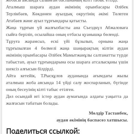
жобасы аясында салынған баспананың кілті табыс етілді.
Аталмыш шараға аудан әкімінің орынбасары Әлібек
Терлікбаев, Көкдөнен ауылдық округінің әкімі Төлеген
Атабаев және ауыл тұрғындары қатысты.
Жаңа тұрғын үй жалғызбасты ана Съездкүл Абжаловаға
сыйға беріліп, осылайша оның отбасы қуанышқа бөленді.
Тұруға жарамсыз, ескі үйі бұзылып, орнына жаңа
тұрғызылған 4 бөлмелі жаңа шаңырақтың кілтін аудан
әкімінің орынбасары Әлібек Мамытжанұлы салтанатты түрде
табыстап, ауыл тұрғындарына осы шараға атсалысқаны үшін
шексіз алғысын білдірді.
Айта кетейік, Т.Рысқұлов ауданында ағымдағы жылы
аталмыш жоба аясында 14 үйді салу жоспарланып, бүгінде
оның бесеуінің кілті табыс етілген.
Дәл осындай игі істер аудан аумағында алдағы уақытта да
жалғасын табатын болады.
Мөлдір Тастанбек,
аудан әкімінің баспасөз хатшысы.
Поделиться ссылкой: