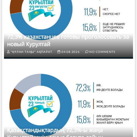
72,3% казахстанцев готовы проголосовать за
новый Курултай
"ҚҰЛАН ТАҢЫ" АҚПАРАТ.
04.08.2026
NO COMMENTS
Қазақстандықтардың 72,3%-ы жаңа