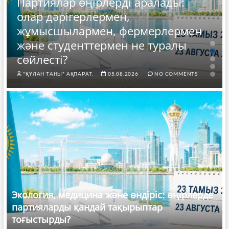
Партиялар өңірлерді аралады:
олар дәрігерлермен,
жұмысшылармен, фермерлермен
және студенттермен не туралы
сөйлесті?
"ҚҰЛАН ТАҢЫ" АҚПАРАТ.
05.08.2026
NO COMMENTS
Экология, медицина және өндіріс: өңірлерде
партияларды қандай тақырыптар
тоғыстырды?