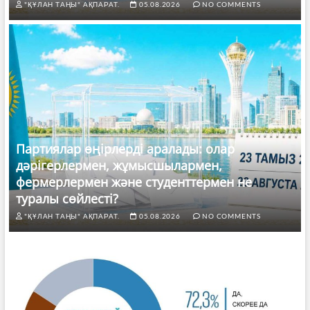
"ҚҰЛАН ТАҢЫ" АҚПАРАТ.
05.08.2026
NO COMMENTS
Партиялар өңірлерді аралады: олар
дәрігерлермен, жұмысшылармен,
фермерлермен және студенттермен не
туралы сөйлесті?
"ҚҰЛАН ТАҢЫ" АҚПАРАТ.
05.08.2026
NO COMMENTS