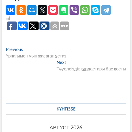
Навигация
Previous
Previous
post:
Ұрпағымен мың жасаған ұстаз
по
Next
Next
записям
post:
Тәуелсіздік құрдастары бас қосты
КҮНТІЗБЕ
АВГУСТ 2026