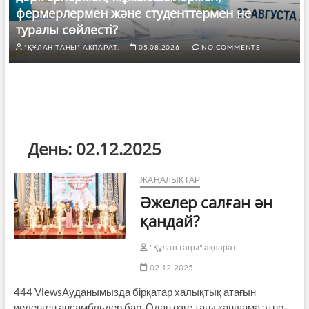
фермерлермен және студенттермен не
туралы сөйлесті?
"ҚҰЛАН ТАҢЫ" АҚПАРАТ.
05.08.2026
NO COMMENTS
День:
02.12.2025
ЖАҢАЛЫҚТАР
Әжелер салған ән
қандай?
"Құлан таңы" ақпарат.
02.12.2025
444 ViewsАуданымызда бірқатар халықтық атағын
иеленген ансамбльдер бар. Одан өзге тағы қаншама этно-