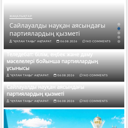
ЖАҢАЛЫҚТАР
Сайлауалды науқан аясындағы
партиялардың қызметі
"ҚҰЛАН ТАҢЫ" АҚПАРАТ.
06.08.2026
NO COMMENTS
Теледебат: білім, еңбек және даму
мәселелері бойынша партиялардың
ұсынысы
"ҚҰЛАН ТАҢЫ" АҚПАРАТ.
06.08.2026
NO COMMENTS
Сайлауалды науқан аясындағы
партиялардың қызметі
"ҚҰЛАН ТАҢЫ" АҚПАРАТ.
06.08.2026
NO COMMENTS