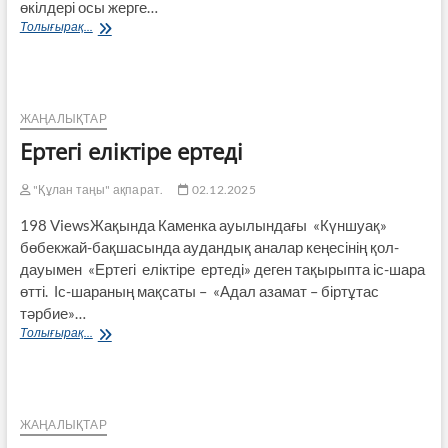
өкілдері осы жерге…
Мемлекет
Толығырақ...
басшысы
Қасым-
Жомарт
Тоқаевтың
Ауыл
ЖАҢАЛЫҚТАР
әкімдерінің
Ертегі еліктіре ертеді
диалог-
платформасында
сөйлеген
"Құлан таңы" ақпарат.
02.12.2025
сөзі
198 ViewsЖақында Каменка ауылындағы «Күншуақ»
бөбекжай-бақ­ша­сында аудандық аналар кеңесінің қол­
дауымен «Ертегі еліктіре ертеді» деген тақырыпта іс-шара
өтті. Іс-шараның мақсаты – «Адал азамат – бір­тұтас
тәрбие»…
Ертегі еліктіре
Толығырақ...
ертеді
ЖАҢАЛЫҚТАР