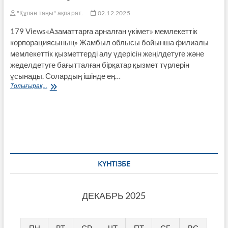
"Құлан таңы" ақпарат.
02.12.2025
179 Views«Азаматтарға арналған үкімет» мемлекеттік
корпорациясының» Жамбыл облысы бойынша филиалы
мемлекеттік қызметтерді алу үдерісін жеңілдетуге және
жеделдетуге бағытталған бірқатар қызмет түрлерін
ұсынады. Солардың ішінде ең…
Қызмет
Толығырақ...
алу
қолжетімді
КҮНТІЗБЕ
ДЕКАБРЬ 2025
ПН
ВТ
СР
ЧТ
ПТ
СБ
ВС