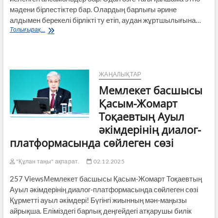
мәдени бірлестіктер бар. Олардың барлығы әрине
алдымен берекелі бірлікті ту етіп, аудан жұртшылығына…
Әжелер
Толығырақ...
салған
ән
қандай?
ЖАҢАЛЫҚТАР
Мемлекет басшысы
Қасым-Жомарт
Тоқаевтың Ауыл
әкімдерінің диалог-
платформасында сөйлеген сөзі
"Құлан таңы" ақпарат.
02.12.2025
257 ViewsМемлекет басшысы Қасым-Жомарт Тоқаевтың
Ауыл әкімдерінің диалог-платформасында сөйлеген сөзі
Құрметті ауыл әкімдері! Бүгінгі жиынның мән-маңызы
айрықша. Еліміздегі барлық деңгейдегі атқарушы билік