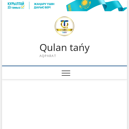
Skip
to
content
Qulan tańy
AQPARAT