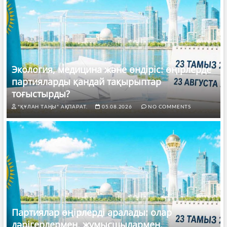
Экология, медицина және өндіріс: өңірлерде
партияларды қандай тақырыптар
тоғыстырды?
"ҚҰЛАН ТАҢЫ" АҚПАРАТ.
05.08.2026
NO COMMENTS
Партиялар өңірлерді аралады: олар
дәрігерлермен, жұмысшылармен,