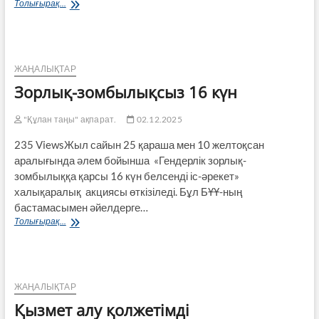
150-
Толығырақ...
ге
жуық
маман
қатысқан
форум
ЖАҢАЛЫҚТАР
Зорлық-зомбылықсыз 16 күн
"Құлан таңы" ақпарат.
02.12.2025
235 ViewsЖыл сайын 25 қараша мен 10 желтоқсан
аралығында әлем бойынша «Гендерлік зорлық-
зомбылыққа қарсы 16 күн белсенді іс-әрекет»
халықаралық акциясы өткізіледі. Бұл БҰҰ-ның
бастамасымен әйелдерге…
Зорлық-
Толығырақ...
зомбылықсыз
16
күн
ЖАҢАЛЫҚТАР
Қызмет алу қолжетімді