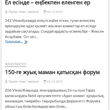
Ел есінде – еңбекпен еленген ер
"Құлан таңы" ақпарат.
02.12.2025
242 ViewsҚоғамда елеулі еңбек еткен, туған өлкесінің
өркендеуіне адал қызмет жасаған азаматтар ел есінде
әрдайым сақталады. Сондай ардақты есімнің бірі – Жексен
Асаубаев. Ол кісі…
Ел
Толығырақ...
есінде
–
еңбекпен
еленген
ер
ЖАҢАЛЫҚТАР
150-ге жуық маман қатысқан форум
"Құлан таңы" ақпарат.
02.12.2025
206 ViewsЖақында, яғни қарашаның 26-сы күні Тараз
қаласындағы №66 орта мектепте «Адал азамат: құндылық,
инновация, тәжірибе» тақырыбында форум өтті. Форумға
облыстың білім бөлімдері мен білім…