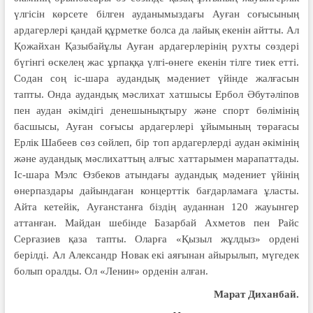
үлгісін көрсете білген ауданымыздағы Ауған соғысының
ардагерлері қандай құрметке болса да лайық екенін айтты. Ал
Қожайхан Қазыбайұлы Ауған ардагерлерінің рухты сөздері
бүгінгі өскелең жас ұрпаққа үлгі-өнеге екенін тілге тиек етті.
Содан соң іс-шара аудандық мәдениет үйінде жалғасын
тапты. Онда аудандық мәслихат хатшысы Ербол Әбутәліпов
пен аудан әкімдігі денешынықтыру және спорт бөлімінің
басшысы, Ауған соғысы ардагерлері ұйымының төрағасы
Ерлік Шабеев сөз сөйлеп, бір топ ардагерлерді аудан әкімінің
және аудандық мәслихаттың алғыс хаттарымен марапаттады.
Іс-шара Мэлс Өзбеков атындағы аудандық мәдениет үйінің
өнерпаздары дайындаған концерттік бағдарламаға ұласты.
Айта кетейік, Ауғанстанға біздің ауданнан 120 жауынгер
аттанған. Майдан шебінде Базарбай Ахметов пен Райс
Серғазиев қаза тапты. Оларға «Қызыл жұлдыз» ордені
берілді. Ал Александр Новак екі аяғынан айырылып, мүгедек
болып оралды. Ол «Ленин» орденін алған.
Марат Диханбай.