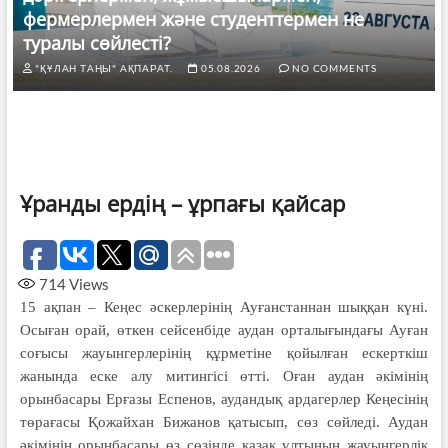
фермерлермен және студенттермен не
туралы сөйлесті?
"ҚҰЛАН ТАҢЫ" АҚПАРАТ.
05.08.2026
NO COMMENTS
Ұранды ердің – ұрпағы қайсар
714
Views
15 ақпан – Кеңес әскерлерінің Ауғанстаннан шыққан күні.
Осыған орай, өткен сейсенбіде аудан орталығындағы Ауған
соғысы жауынгерлерінің құрметіне қойылған ескерткіш
жанында еске алу митингісі өтті. Оған аудан әкімінің
орынбасары Ерғазы Еспенов, аудандық ардагерлер Кеңесінің
төрағасы Қожайхан Бижанов қатысып, сөз сөйледі. Аудан
әкімінің орынбасары өз сөзінде қазақ ұлтының жауынгерлік