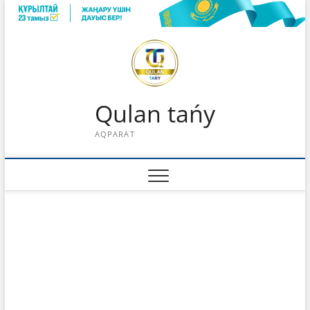
Skip
to
content
Qulan tańy
AQPARAT