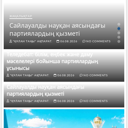
ЖАҢАЛЫҚТАР
Сайлауалды науқан аясындағы
партиялардың қызметі
"ҚҰЛАН ТАҢЫ" АҚПАРАТ.
06.08.2026
NO COMMENTS
Теледебат: білім, еңбек және даму
мәселелері бойынша партиялардың
ұсынысы
"ҚҰЛАН ТАҢЫ" АҚПАРАТ.
06.08.2026
NO COMMENTS
Сайлауалды науқан аясындағы
партиялардың қызметі
"ҚҰЛАН ТАҢЫ" АҚПАРАТ.
06.08.2026
NO COMMENTS