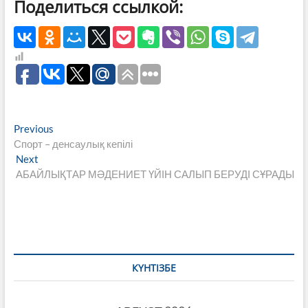
Поделиться ссылкой:
Навигация
Previous
Previous
post:
Спорт – денсаулық кепілі
по
Next
Next
записям
post:
АБАЙЛЫҚТАР МӘДЕНИЕТ ҮЙІН САЛЫП БЕРУДІ СҰРАДЫ
КҮНТІЗБЕ