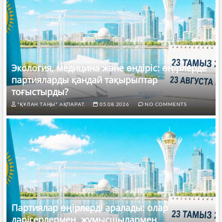
Экология, медицина және өндіріс: өңірлерде
партияларды қандай тақырыптар
тоғыстырды?
"ҚҰЛАН ТАҢЫ" АҚПАРАТ.
05.08.2026
NO COMMENTS
Партиялар өңірлерді аралады: олар
дәрігерлермен, жұмысшылармен,