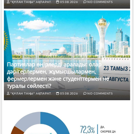
"ҚҰЛАН ТАҢЫ" АҚПАРАТ.
05.08.2026
NO COMMENTS
Партиялар өңірлерді аралады: олар
дәрігерлермен, жұмысшылармен,
фермерлермен және студенттермен не
туралы сөйлесті?
"ҚҰЛАН ТАҢЫ" АҚПАРАТ.
05.08.2026
NO COMMENTS