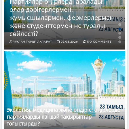
Партиялар өңірлерді аралады:
олар дәрігерлермен,
жұмысшылармен, фермерлермен
және студенттермен не туралы
сөйлесті?
"ҚҰЛАН ТАҢЫ" АҚПАРАТ.
05.08.2026
NO COMMENTS
Экология, медицина және өндіріс: өңірлерде
партияларды қандай тақырыптар
тоғыстырды?