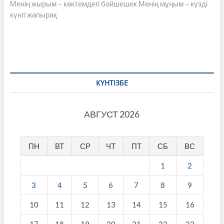
post:
Менің жырым – көктемдегі бәйшешек Менің мұңым – күзді
күнгі жапырақ
КҮНТІЗБЕ
АВГУСТ 2026
ПН
ВТ
СР
ЧТ
ПТ
СБ
ВС
1
2
3
4
5
6
7
8
9
10
11
12
13
14
15
16