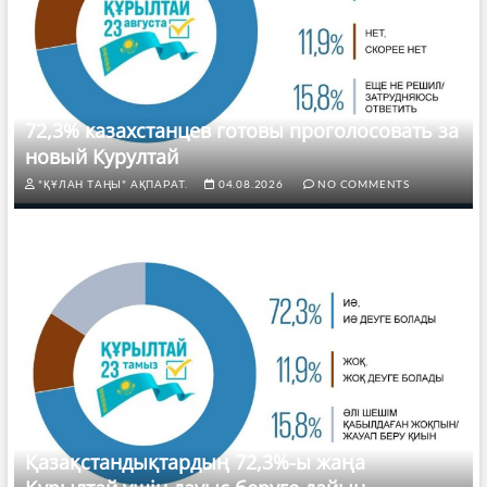
72,3% казахстанцев готовы проголосовать за
новый Курултай
"ҚҰЛАН ТАҢЫ" АҚПАРАТ.
04.08.2026
NO COMMENTS
Қазақстандықтардың 72,3%-ы жаңа