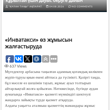
Құрылтай үшін дауыс беруге дайын
"ҚҰЛАН ТАҢЫ" АҚПАРАТ.
04.08.2026
NO COMMENTS
«Инватакси» өз жұмысын
жалғастыруда
637
Views
Мүгедектер арбасына таңылған адамның қоғамдық көлікпен
жүріп-тұруы қиын екені айтпаса да түсінікті. Қазіргі таңда,
бұл мәселе өз шешімін тауып, жұмыс ауыз толтырып
айтарлықтай жолға қойылған. Нәтижесінде, бүгінде аудан
аумағында «Инватакси» қызметі мүмкіндігі шектеулі
жандарға лайықты түрде қызмет атқаруда.
Алдағы уақытта аталмыш қызметтің мамандары жұмыс