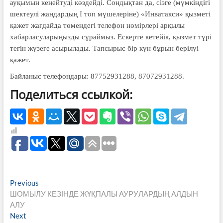
ауқымын кеңейтуді көздейді. Сондықтан да, сізге (мүмкіндігі
шектеулі жандардың І топ мүшелеріне) «Инватакси» қызметі
қажет жағдайда төмендегі телефон нөмірлері арқылы
хабарласуларыңызды сұраймыз. Ескерте кетейік, қызмет түрі
тегін жүзеге асырылады. Тапсырыс бір күн бұрын берілуі
қажет.
Байланыс телефондары: 87752931288, 87072931288.
Поделиться ссылкой:
Навигация
Previous
Previous
post:
ШОМЫЛУ КЕЗІНДЕ ЖҰҚПАЛЫ АУРУЛАРДЫҢ АЛДЫН
по
АЛУ
записям
Next
Next