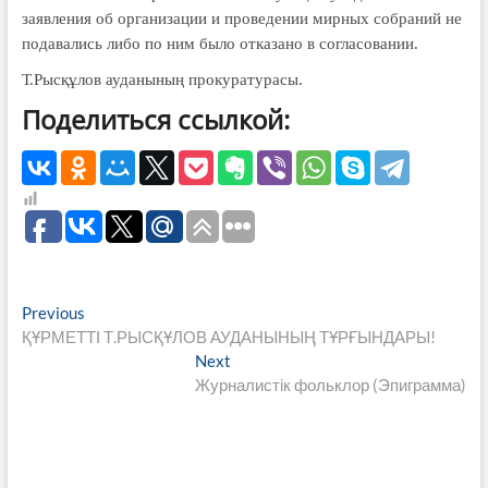
заявления об организации и про­ведении мирных собраний не
подавались либо по ним было отказа­но в согласовании.
Т.Рысқұлов ауданының прокуратурасы.
Поделиться ссылкой:
Навигация
Previous
Previous
post:
ҚҰРМЕТТІ Т.РЫСҚҰЛОВ АУДАНЫНЫҢ ТҰРҒЫНДАРЫ!
по
Next
Next
записям
post:
Журналистік фольклор (Эпиграмма)