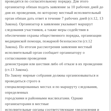
проводятся по согласительному порядку. Для этого
организатор обязан подать заявление за 10 рабочих дней до
дня их проведения, по которому местный исполнительный
орган обязан дать ответ в течение 7 рабочих дней (ст.12, 13
Закона). Организатор в заявлении указывает маршрут
следования участников, а также меры содействия в
обеспечении охраны общественного порядка, организации
меди­цинской помощи, пожарной безопасности (ст.12
Закона). По итогам рассмот­рения заявления местный
исполни­тельный орган сообщает организа­тору о
согласовании проведения
де­монстрации или шествия либо об от­казе в их проведении
(ст.13 Закона).
По Закону мирные собрания должны организовываться и
проводиться строго в
спе­циа­­лизированных местах и по марш­руту следования,
определенных
город­скими и районными маслиха­­та­ми. Однако
организаторами в мест­­ные
исполнительные органы соот­вет­ст­вующие уведомления и