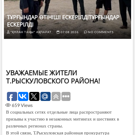
ТҰРҒЫНДАР ӨТІНІШІ ЕСКЕРІЛДІТҰРҒЫНДАР
ЕСКЕРІЛДІ
"ҚҰЛАН ТАҢЫ" АҚПАРАТ.
07.08.2026
NO COMMENTS
УВАЖАЕМЫЕ ЖИТЕЛИ
Т.РЫСКУЛОВСКОГО РАЙОНА!
659
Views
В социальных сетях отдельные лица распространяют
призывы к участию в незаконных митингах и шествиях в
различных регионах страны.
В этой связи, Т.Рыскуловская район­­ная прокуратура