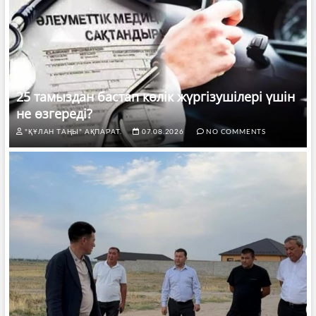
25 тамыздан бастап көлік жүргізушілері үшін
не өзгереді?
"ҚҰЛАН ТАҢЫ" АҚПАРАТ.
07.08.2026
NO COMMENTS