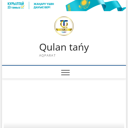
Skip
to
content
Qulan tańy
AQPARAT