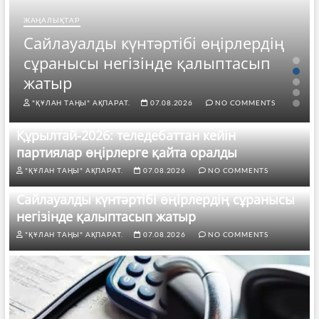
ЖАҢАЛЫҚТАР
Сайлауалды күнтәртібі өңірлердің
сұранысы негізінде қалыптасып
жатыр
"ҚҰЛАН ТАҢЫ" АҚПАРАТ.
07.08.2026
NO COMMENTS
Құрылтай-2026: теледебаттан кейін
партиялар өңірлерге қайта оралды
"ҚҰЛАН ТАҢЫ" АҚПАРАТ.
07.08.2026
NO COMMENTS
Сайлауалды күнтәртібі өңірлердің сұранысы
негізінде қалыптасып жатыр
"ҚҰЛАН ТАҢЫ" АҚПАРАТ.
07.08.2026
NO COMMENTS