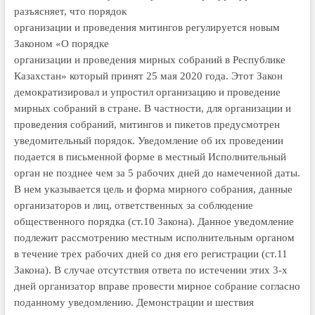
разъясняет, что поря­­док
орга­низации и проведения ми­тингов регулируется но­вым
Законом «О порядке
ор­га­­низации и проведения мирных соб­­ра­ний в Республике
Казахстан» ко­торый принят 25 мая 2020 года. Этот За­кон
демократизировал и упростил ор­ганизацию и проведение
мирных соб­раний в стране. В частности, для орга­низации и
проведения собраний, ми­тингов и пикетов предусмот­рен
уведомительный порядок. Уве­домление об их проведении
подается в письменной форме в местный Исполнительный
орган не позднее чем за 5 рабочих дней до намеченной даты.
В нем указывается цель и форма мирного собрания, дан­ные
организаторов и лиц, ответствен­ных за соблюдение
обществен­ного по­рядка (ст.10 Закона). Данное уве­домление
подлежит рассмот­рению местным исполнительным органом
в течение трех рабочих дней со дня его регистрации (ст.11
Закона). В случае отсутствия ответа по исте­чении этих 3-х
дней организатор вправе провести мирное собрание согласно
поданному уведомлению. Демонстрации и шествия