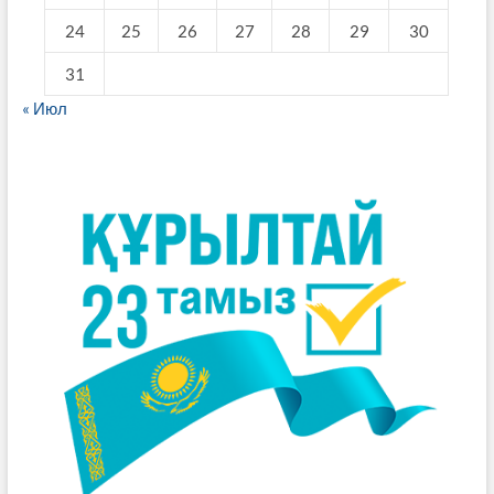
24
25
26
27
28
29
30
31
« Июл