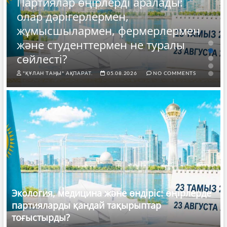
Партиялар өңірлерді аралады:
олар дәрігерлермен,
жұмысшылармен, фермерлермен
және студенттермен не туралы
сөйлесті?
"ҚҰЛАН ТАҢЫ" АҚПАРАТ.
05.08.2026
NO COMMENTS
Экология, медицина және өндіріс: өңірлерде
партияларды қандай тақырыптар
тоғыстырды?