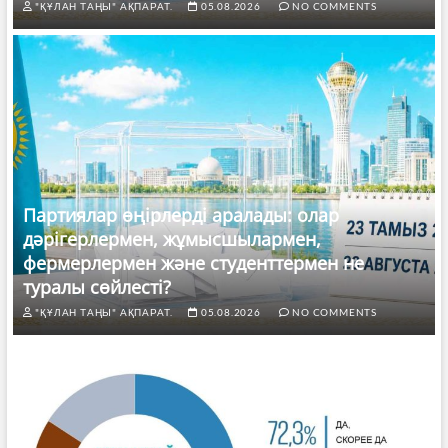
"ҚҰЛАН ТАҢЫ" АҚПАРАТ.
05.08.2026
NO COMMENTS
Партиялар өңірлерді аралады: олар
дәрігерлермен, жұмысшылармен,
фермерлермен және студенттермен не
туралы сөйлесті?
"ҚҰЛАН ТАҢЫ" АҚПАРАТ.
05.08.2026
NO COMMENTS