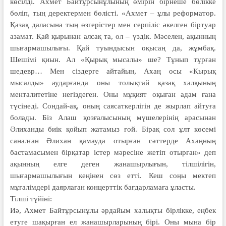
көсілді. Ахмет Байтұрсынұлының өмірін бірнеше бөлікке
бөліп, тың деректермен бөлісті. «Ахмет – ұлы реформатор.
Қазақ даласына тың өзгерістер мен серпіліс әкелген біртуар
азамат. Қай қырынан алсақ та, ол – үздік. Мәселен, ақынның
шығармашылығы. Қай туындысын оқысаң да, жұмбақ.
Шешімі қиын. Ал «Қырық мысалы» ше? Тұнып тұрған
шедевр… Мен сіздерге айтайын, Ахаң осы «Қырық
мысалды» аударғанда оны толықтай қазақ халқының
менталитетіне негіздеген. Оны мұқият оқыған адам ғана
түсінеді. Сондай-ақ, оның саясаткерлігін де жырлап айтуға
болады. Біз Алаш қозғалысының мүшелерінің арасынан
Әлиханды биік қойып жатамыз ғой. Бірақ сол ұлт көсемі
саналған Әлихан қамауда отырған сәттерде Ахаңның
бастамасымен бірқатар істер мәресіне жетіп отырған» деп
ақынның елге деген жанашырлығын, тілшілігін,
шығармашылығын кеңінен сөз етті. Кеш соңы мектеп
мұғалімдері даярлаған концерттік бағдарламаға ұласты.
Тілші түйіні:
Иә, Ахмет Байтұрсынұлы әр­дайым халықты бірлікке, еңбек
етуге шақырған ел жанашырла­рының бірі. Оны мына бір