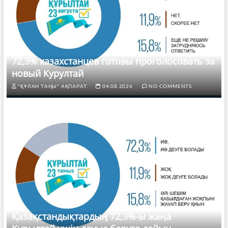
72,3% казахстанцев готовы проголосовать за
новый Курултай
"ҚҰЛАН ТАҢЫ" АҚПАРАТ.
04.08.2026
NO COMMENTS
Қазақстандықтардың 72,3%-ы жаңа