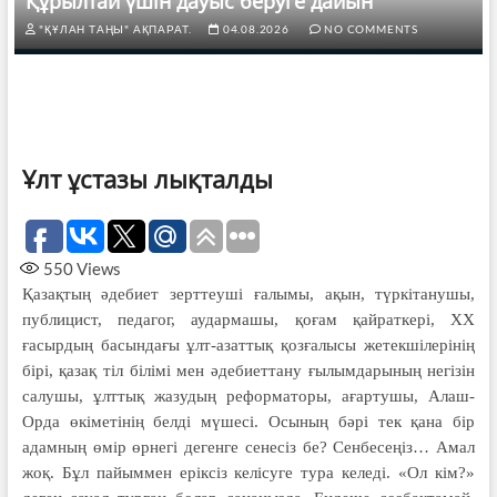
Құрылтай үшін дауыс беруге дайын
"ҚҰЛАН ТАҢЫ" АҚПАРАТ.
04.08.2026
NO COMMENTS
Ұлт ұстазы лықталды
550
Views
Қазақтың әдебиет зерттеуші ғалымы, ақын, түркітанушы,
публицист, педагог, аудармашы, қоғам қайраткері, ХХ
ғасырдың басындағы ұлт-азаттық қозғалысы жетекшілерінің
бірі, қазақ тіл білімі мен әдебиеттану ғылымдарының негізін
салушы, ұлттық жазудың реформаторы, ағартушы, Алаш-
Орда өкіметінің белді мүшесі. Осының бәрі тек қана бір
адамның өмір өрнегі дегенге сенесіз бе? Сенбесеңіз… Амал
жоқ. Бұл пайыммен еріксіз келісуге тура келеді. «Ол кім?»