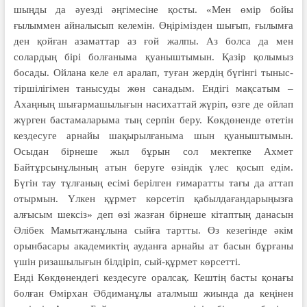
шыңды да әуезді әңгімесіне қосты. «Мен өмір бойы
ғылыммен айналы­сып келемін. Өңірімізден шығып, ғылымға
ден қойған азаматтар аз ғой жалпы. Аз болса да мен
солардың бірі болғаныма қуаныштымын. Қазір қолымыз
босады. Ойлана келе ел аралап, туған жердің бүгінгі тыныс-
тіршілігімен танысуды жөн санадым. Ендігі мақсатым –
Ахаңның шығармашылығын насихаттай жүріп, өзге де ойлап
жүрген бастамаларыма тың серпін беру. Көкдөненде өтетін
кездесуге арнайы шақырылғаныма шын қуаныштымын.
Осыдан бірнеше жыл бұрын сол мектепке Ахмет
Байтұрсынұлының атын беруге өзіндік үлес қосып едім.
Бүгін тау тұлғаның есімі берілген ғимаратты тағы да аттап
отырмын. Үлкен құрмет көрсетіп қабылдағандарыңызға
алғысым шексіз» деп өзі жазған бірнеше кітаптың данасын
Әлібек Мамытжанұлына сыйға тартты. Өз кезегінде әкім
орынбасары академиктің ауданға арнайы ат басын бұрғаны
үшін ризашылығын білдіріп, сый-құрмет көрсетті.
Енді Көкдөнендегі кездесуге оралсақ. Кештің басты қонағы
болған Өмірхан Әбдиманұлы аталмыш жиында да кеңінен