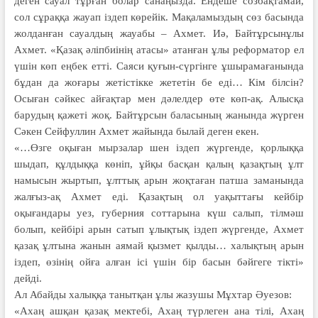
деген сауал тұрған болар санаңызда. Ендеше созбақтамай,
сол сұраққа жауап іздеп көрейік. Мақаламыздың сөз басында
жол­данған сауалдың жауабы – Ахмет. Иә, Байтұрсынұлы
Ахмет. «Қазақ әліпбиінің атасы» атанған ұлы реформатор ел
үшін көп еңбек етті. Саяси қуғын-сүргінге ұшырамағанында
бұдан да жоғары жетістікке жететін бе еді… Кім білсін?
Осыған сәйкес айғақтар мен дәлелдер өте көп-ақ. Алысқа
барудың қажеті жоқ. Байтұрсын баласының жанында жүрген
Сәкен Сейфуллин Ахмет жайында былай деген екен.
«…Өзге оқыған мырзалар шен іздеп жүргенде, қорлыққа
шыдап, құлдыққа көніп, ұйқы басқан қалың қазақтың ұлт
намысын жыртып, ұлттық арын жоқтаған патша заманында
жалғыз-ақ Ахмет еді. Қазақтың ол уақыттағы кейбір
оқығандары уез, губерния соттарына күш салып, тілмәш
болып, кейбірі арын сатып ұлықтық іздеп жүргенде, Ахмет
қазақ ұлтына жанын аямай қызмет қылды… халықтың арын
іздеп, өзінің ойға алған ісі үшін бір басын бәйгеге тікті»
дейді.
Ал Абайды халыққа танытқан ұлы жазушы Мұхтар Әуезов:
«Ахаң ашқан қазақ мектебі, Ахаң түрлеген ана тілі, Ахаң