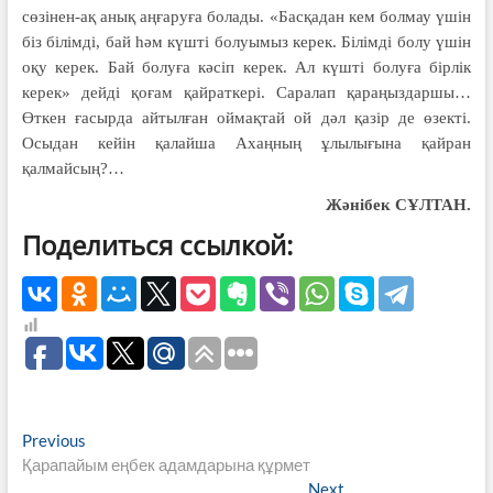
сөзінен-ақ анық аңғаруға болады. «Басқадан кем болмау үшін
біз білімді, бай һәм күшті болуымыз керек. Білімді болу үшін
оқу керек. Бай болуға кәсіп керек. Ал күшті болуға бірлік
керек» дейді қоғам қайраткері. Саралап қараңыздаршы…
Өткен ғасырда айтылған оймақтай ой дәл қазір де өзекті.
Осыдан кейін қалайша Ахаңның ұлылығына қайран
қалмайсың?…
Жәнібек СҰЛТАН.
Поделиться ссылкой:
Навигация
Previous
Previous
post:
Қарапайым еңбек адамдарына құрмет
по
Next
Next