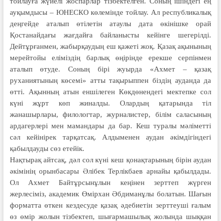
тойлауға жүйелі жоспарлар тізбектелген. Соның ішіндегі ең
ауқымдысы – ЮНЕСКО көлемінде тойлау. Ал республикалық
деңгейде аталып өтілетін атаулы дата өкінішке орай
Қостанайдағы жағдайға байланысты кейінге шегерілді.
Дейтұрғанмен, жабырқаудың еш қажеті жоқ. Қазақ ақынының
мерейтойы еліміздің барлық өңірінде ерекше серпінмен
аталып өтуде. Соның бірі жуырда «Ахмет – қазақ
руханиятының көсемі» атты тақырыппен біздің ауданда да
өтті. Ақынның атын еншілеген Көкдөнендегі мектепке сол
күні жұрт көп жиналды. Олардың қатарында тіл
жанашырлары, филологтар, журналистер, білім саласының
ардагерлері мен мамандары да бар. Кеш туралы мәліметті
сәл кейінірек тарқатсақ. Алдыменен аудан әкімдігіндегі
қабылдауды сөз етейік.
Нақтырақ айтсақ, дәл сол күні кеш қонақтарының бірін аудан
әкімінің орынбасары Әлібек Терлікбаев арнайы қабылдады.
Ол Ахмет Байтұрсынұлын кеңінен зерттеп жүрген
жерлесіміз, академик Өмірхан Әбдиманұлы болатын. Шағын
форматта өткен кездесуде қазақ әдебиетін зерттеуші ғалым
өз өмір жолын тізбектеп, шығармашылық жолында шыққан