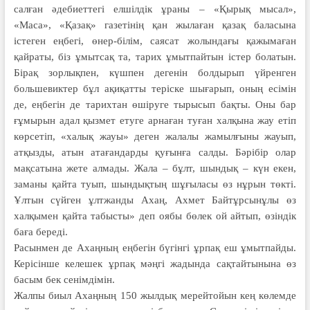
салған әдебиеттегі елшілдік ұраны – «Қырық мысал»,
«Маса», «Қазақ» газетінің қан жылаған қазақ баласына
істеген еңбегі, өнер-білім, саясат жолындағы қажымаған
қайраты, біз ұмытсақ та, тарих ұмытпайтын істер болатын.
Бірақ зорлықпен, күшпен дегенін болдырып үйренген
большевиктер бұл ақиқатты теріске шығарып, оның есімін
де, еңбегін де тарихтан өшіруге тырысып бақты. Оны бар
ғұмырын адал қызмет етуге арнаған туған халқына жау етіп
көрсетіп, «халық жауы» деген жалалы жамылғыны жауып,
атқызды, атын атағандарды қуғынға салды. Бәрібір олар
мақсатына жете алмады. Жала – бұлт, шындық – күн екен,
заманы қайта туып, шындықтың шұғыласы өз нұрын төкті.
Ұлтын сүйген ұлтжанды Ахаң, Ахмет Байтұрсынұлы өз
халқымен қайта табысты» деп оябы бөлек ой айтып, өзіндік
баға береді.
Расынмен де Ахаңның еңбегін бүгінгі ұрпақ еш ұмытпайды.
Керісінше келешек ұрпақ мәңгі жадында сақтайтынына өз
басым бек сенімдімін.
Жалпы биыл Ахаңның 150 жылдық мерейтойын кең көлемде