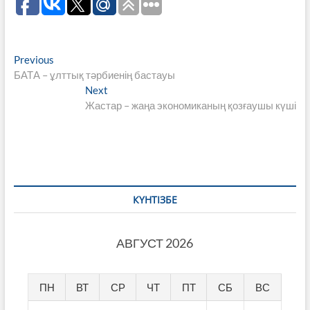
Навигация
Previous
Previous
post:
БАТА – ұлттық тәрбиенің бастауы
по
Next
Next
записям
post:
Жастар – жаңа экономиканың қозғаушы күші
КҮНТІЗБЕ
АВГУСТ 2026
ПН
ВТ
СР
ЧТ
ПТ
СБ
ВС