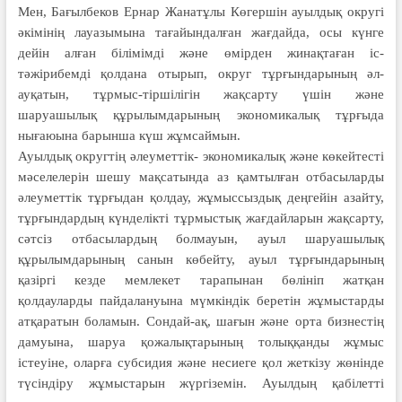
Мен, Бағылбеков Ернар Жанатұлы Көгершін ауылдық округі
әкімінің лауазымына тағайындалған жағдайда, осы күнге
дейін алған білімімді және өмірден жинақтаған іс-
тәжірибемді қолдана отырып, округ тұрғындарының әл-
ауқатын, тұрмыс-тіршілігін жақ­сарту үшін және
шаруашылық құры­лымдарының экономикалық тұрғыда
нығаюына барынша күш жұмсаймын.
Ауылдық округтің әлеуметтік- эконо­микалық және көкейтесті
мәселелерін шешу мақсатында аз қамтылған отбасы­ларды
әлеуметтік тұрғыдан қолдау, жұмыссыздық деңгейін азай­ту,
тұрғындардың күнделікті тұрмыс­тық жағдайларын жақсарту,
сәтсіз отбасылардың болмауын, ауыл шаруа­шылық
құрылымдарының санын көбей­ту, ауыл тұрғындарының
қазіргі кезде мемлекет тарапынан бөлініп жатқан
қолдауларды пайдалануына мүм­кіндік беретін жұмыстарды
атқа­ратын боламын. Сондай-ақ, шағын және орта бизнестің
дамуына, шаруа қожалықтарының толыққанды жұ­мыс
істеуіне, оларға субсидия және несиеге қол жеткізу жөнінде
тү­сін­діру жұмыстарын жүргіземін. Ауыл­дың қабілетті