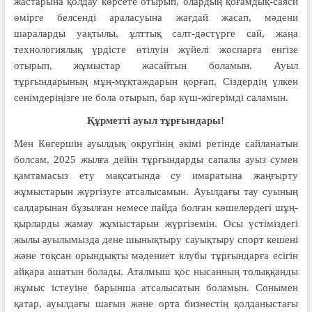
жастарына қолдау көрсете отырып, олардың қоғамдық-саяси
өмірге белсенді араласуына жағдай жасап, мәдени
шараларды уақтылы, ұлттық салт-дәстүрге сай, жаңа
технологиялық үрдісте өтілуін жүйелі жоспарға енгізе
отырып, жұмыстар жасайтын боламын. Ауыл
тұрғындарының мұң-мұқтаждарын қорғап, Сіздердің үлкен
сенімдеріңізге ие бола отырып, бар күш-жігерімді саламын.
Құрметті ауыл тұрғындары!
Мен Көгершін ауылдық округінің әкімі ретінде сайланатын
болсам, 2025 жылға дейін тұрғындарды сапалы ауыз сумен
қамтамасыз ету мақсатында су имаратына жаңғырту
жұмыстарын жүр­гізуге атсалысамын. Ауылдағы тау суының
салдарынан бұзылған немесе пайда болған көшелердегі шұң­
қырларды жамау жұмыстарын жүргі­земін. Осы үстіміздегі
жылы ауылымызда дене шынықтыру сауық­­тыру спорт кешені
және тоқ­сан орындықты мәдениет клубы тұр­ғындарға есігін
айқара ашатын болады. Аталмыш қос нысанның толыққанды
жұмыс істеуіне барынша атсалысатын боламын. Сонымен
қатар, ауылдағы шағын және орта бизнестің қолданыстағы