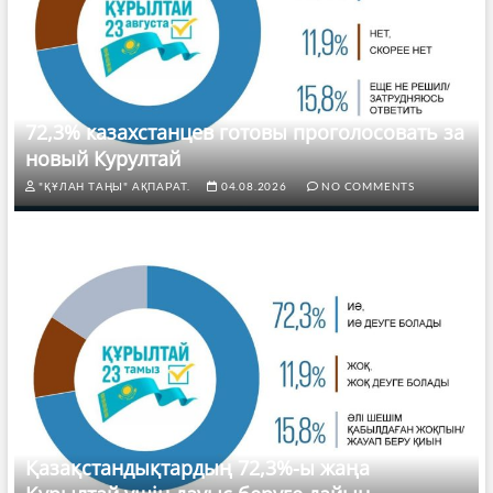
72,3% казахстанцев готовы проголосовать за
новый Курултай
"ҚҰЛАН ТАҢЫ" АҚПАРАТ.
04.08.2026
NO COMMENTS
Қазақстандықтардың 72,3%-ы жаңа