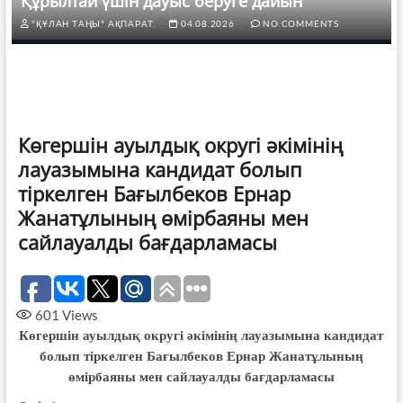
Құрылтай үшін дауыс беруге дайын
"ҚҰЛАН ТАҢЫ" АҚПАРАТ.
04.08.2026
NO COMMENTS
Көгершін ауылдық округі әкімінің
лауазымына кандидат болып
тіркелген Бағылбеков Ернар
Жанатұлының өмірбаяны мен
сайлауалды бағдарламасы
601
Views
Көгершін ауылдық округі әкімінің лауазымына кандидат
болып тіркелген Бағылбеков Ернар Жанатұлының
өмірбаяны мен сайлауалды бағдарламасы