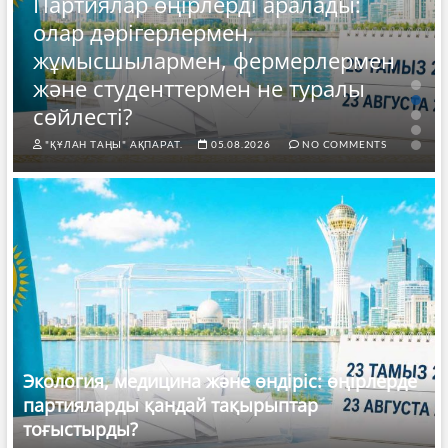
Партиялар өңірлерді аралады:
олар дәрігерлермен,
жұмысшылармен, фермерлермен
және студенттермен не туралы
сөйлесті?
"ҚҰЛАН ТАҢЫ" АҚПАРАТ.
05.08.2026
NO COMMENTS
Экология, медицина және өндіріс: өңірлерде
партияларды қандай тақырыптар
тоғыстырды?