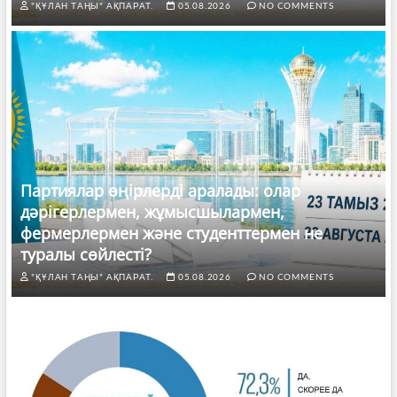
"ҚҰЛАН ТАҢЫ" АҚПАРАТ.
05.08.2026
NO COMMENTS
Партиялар өңірлерді аралады: олар
дәрігерлермен, жұмысшылармен,
фермерлермен және студенттермен не
туралы сөйлесті?
"ҚҰЛАН ТАҢЫ" АҚПАРАТ.
05.08.2026
NO COMMENTS