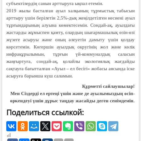
субъектілердің санын арттыруға ықпал етемін.
2019 жылы басталған ауыл халқы­ның тұрмыстық табысын
арттыру үшін берілетін 2,5%-дық жеңілдетілген не­сиені ауыл
тұрғындарының алуы­на көмектесемін. Сондай-ақ, ауылдағы
жастарды жұмыспен қам­ту, олардың шығармашылық өзін-өзі
жүзеге асыруы және оның әлеуетін дамыту үшін қолдау
көрсетемін. Көгершін ауылдық округінің жол және көлік
инфра­құрылымын, тұрғын үй-коммуналдық саласын
жаңғыртуға, сондай-ақ, қолай­лы экологиялық жағдайды
сақтауға бағытталған «Ауыл – ел бесігі» жобасы аясында іске
асыруға барынша күш саламын.
Құрметті сайлаушылар!
Мен Сіздерді ел ертеңі үшін және де ауылымыздың өсіп-
өркендеуі үшін дұрыс таңдау жасайды деген сенімдемін.
Поделиться ссылкой: