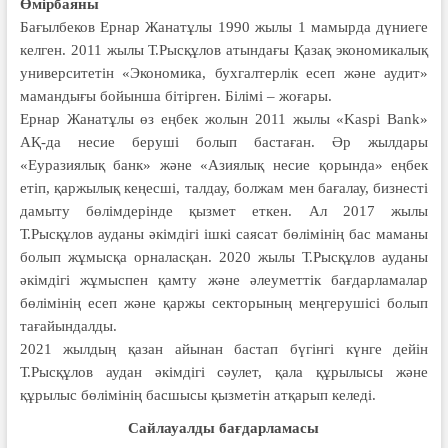
Өмірбаяны
Бағылбеков Ернар Жанатұлы 1990 жылы 1 мамырда дүниеге
келген. 2011 жылы Т.Рысқұлов атындағы Қазақ экономикалық
университетін «Экономика, бухгалтерлік есеп және аудит»
мамандығы бойынша бітірген. Білімі – жоғары.
Ернар Жанатұлы өз еңбек жолын 2011 жылы «Kaspi Bank»
АҚ-да несие беруші болып бастаған. Әр жылдары
«Еуразиялық банк» және «Азиялық несие қорында» еңбек
етіп, қаржылық кеңесші, талдау, болжам мен бағалау, бизнесті
дамыту бөлімдерінде қызмет еткен. Ал 2017 жылы
Т.Рысқұлов ауданы әкімдігі ішкі саясат бөлімінің бас маманы
болып жұмысқа орналасқан. 2020 жылы Т.Рысқұлов ауданы
әкімдігі жұмыспен қамту және әлеуметтік бағдарламалар
бөлімінің есеп және қаржы секторының меңгерушісі болып
тағайындалды.
2021 жылдың қазан айынан бастап бүгінгі күнге дейін
Т.Рысқұлов аудан әкімдігі сәулет, қала құрылысы және
құрылыс бөлімінің басшысы қызметін атқарып келеді.
Сайлауалды
бағдарламасы