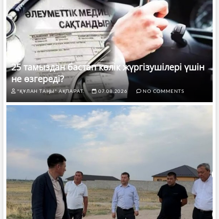
25 тамыздан бастап көлік жүргізушілері үшін
не өзгереді?
"ҚҰЛАН ТАҢЫ" АҚПАРАТ.
07.08.2026
NO COMMENTS