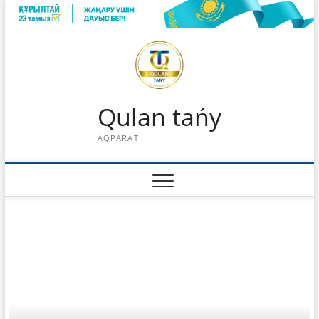
Skip
to
content
Qulan tańy
AQPARAT