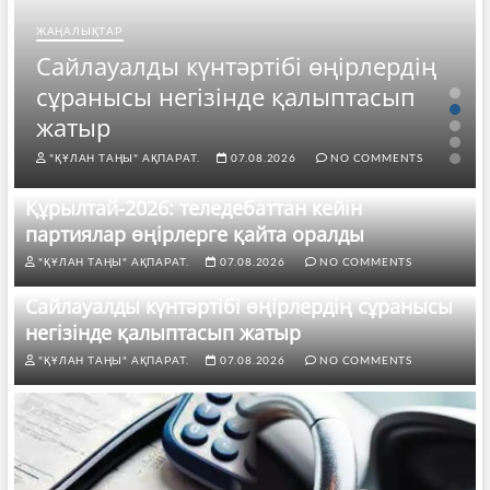
ЖАҢАЛЫҚТАР
Сайлауалды күнтәртібі өңірлердің
сұранысы негізінде қалыптасып
жатыр
"ҚҰЛАН ТАҢЫ" АҚПАРАТ.
07.08.2026
NO COMMENTS
Құрылтай-2026: теледебаттан кейін
партиялар өңірлерге қайта оралды
"ҚҰЛАН ТАҢЫ" АҚПАРАТ.
07.08.2026
NO COMMENTS
Сайлауалды күнтәртібі өңірлердің сұранысы
негізінде қалыптасып жатыр
"ҚҰЛАН ТАҢЫ" АҚПАРАТ.
07.08.2026
NO COMMENTS