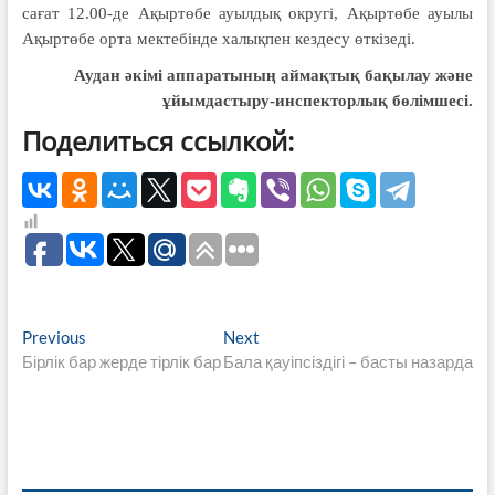
сағат 12.00-де Ақыртөбе ауылдық округі, Ақыртөбе ауылы
Ақыртөбе орта мектебінде халықпен кездесу өткізеді.
Аудан әкімі аппаратының аймақтық бақылау және
ұйымдастыру-инспекторлық бөлімшесі.
Поделиться ссылкой:
Навигация
Previous
Next
Previous
Next
post:
post:
Бірлік бар жерде тірлік бар
Бала қауіпсіздігі – басты назарда
по
записям