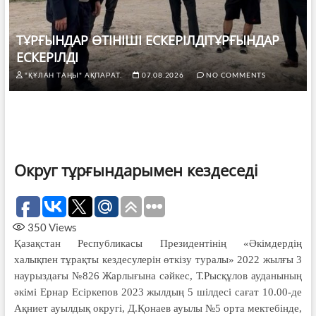
ТҰРҒЫНДАР ӨТІНІШІ ЕСКЕРІЛДІТҰРҒЫНДАР
ЕСКЕРІЛДІ
"ҚҰЛАН ТАҢЫ" АҚПАРАТ.
07.08.2026
NO COMMENTS
Округ тұрғындарымен кездеседі
350
Views
Қазақстан Республикасы Президентінің «Әкімдердің
халықпен тұрақты кездесулерін өткізу туралы» 2022 жылғы 3
наурыздағы №826 Жарлығына сәйкес, Т.Рысқұлов ауданының
әкімі Ернар Есіркепов 2023 жылдың 5 шілдесі сағат 10.00-де
Ақниет ауылдық округі, Д.Қонаев ауылы №5 орта мектебінде,