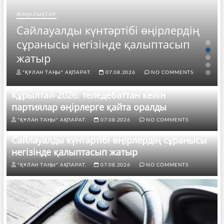
ЖАҢАЛЫҚТАР
Сайлауалды күнтәртібі өңірлердің
сұранысы негізінде қалыптасып
жатыр
"ҚҰЛАН ТАҢЫ" АҚПАРАТ.
07.08.2026
NO COMMENTS
Құрылтай-2026: теледебаттан кейін
партиялар өңірлерге қайта оралды
"ҚҰЛАН ТАҢЫ" АҚПАРАТ.
07.08.2026
NO COMMENTS
Сайлауалды күнтәртібі өңірлердің сұранысы
негізінде қалыптасып жатыр
"ҚҰЛАН ТАҢЫ" АҚПАРАТ.
07.08.2026
NO COMMENTS