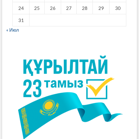
24
25
26
27
28
29
30
31
« Июл