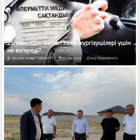
25 тамыздан бастап көлік жүргізушілері үшін
не өзгереді?
"ҚҰЛАН ТАҢЫ" АҚПАРАТ.
07.08.2026
NO COMMENTS