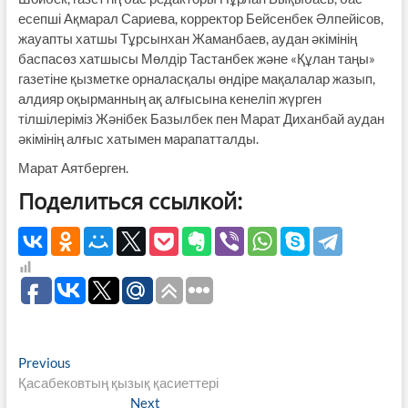
есепші Ақмарал Сариева, корректор Бейсенбек Әлпейісов,
жауапты хатшы Тұрсынхан Жаманбаев, аудан әкімінің
баспасөз хатшысы Мөлдір Тастанбек және «Құлан таңы»
газетіне қызметке орналасқалы өндіре мақалалар жазып,
алдияр оқырманның ақ алғысына кенеліп жүрген
тілшілеріміз Жәнібек Базылбек пен Марат Диханбай аудан
әкімінің алғыс хатымен марапатталды.
Марат Аятберген.
Поделиться ссылкой:
Навигация
Previous
Previous
post:
Қасабековтың қызық қасиеттері
по
Next
Next