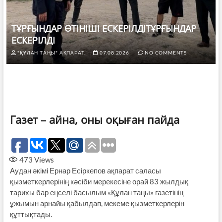
ТҰРҒЫНДАР ӨТІНІШІ ЕСКЕРІЛДІТҰРҒЫНДАР
ЕСКЕРІЛДІ
"ҚҰЛАН ТАҢЫ" АҚПАРАТ.
07.08.2026
NO COMMENTS
Газет – айна, оны оқыған пайда
473
Views
Аудан әкімі Ернар Есіркепов ақпарат саласы
қызметкерлерінің кәсіби мерекесіне орай 83 жылдық
тарихы бар еңселі басылым «Құлан таңы» газетінің
ұжымын арнайы қабылдап, мекеме қызметкерлерін
құттықтады.