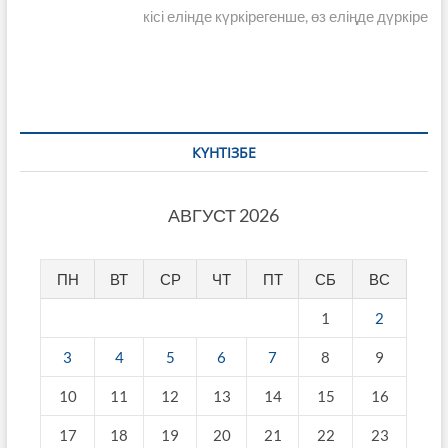
записям
post:
кісі елінде күркірегенше, өз еліңде дүркіре
КҮНТІЗБЕ
АВГУСТ 2026
ПН
ВТ
СР
ЧТ
ПТ
СБ
ВС
1
2
3
4
5
6
7
8
9
10
11
12
13
14
15
16
17
18
19
20
21
22
23