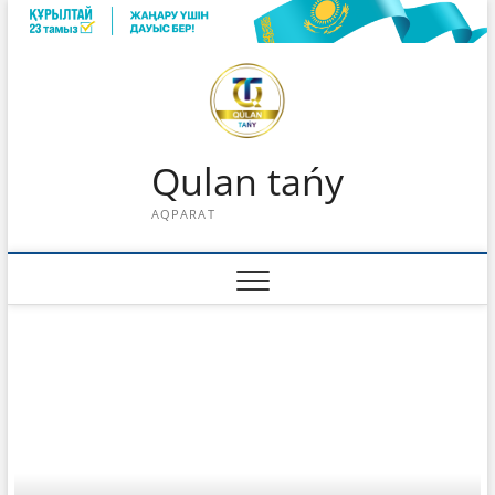
Skip
to
content
Qulan tańy
AQPARAT