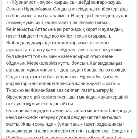
– «Журналист – жүрек жыршысы» дейді заңғар жазушы
Әзілхан Нұршайықов. Сондықтан сіздердің еңбектеріңізді
өз басым жоғары бағалаймын. Өздеріңіз білесіздер, аудан
әкімінің жұмысы тікелей газет тіршілігімен тығыз
байланысты. Аптасына екі рет жарық көретін аудандық
газетті міндетті түрде көз жүгіртіп оқып отырамын.
Жаһандану дәуірінде отандастарымызға сапалы
ақпараттар тарату қажет. «Құлан таңы» газетінің ұжымы
бұл міндетті толығымен жүзеге асырып отыр деген
ойдамын. Мерекелеріңіз құтты болсын. Қаламдарыңыз
ешқашан мұқалмасын», – деді аудан басшысы өз сөзінде.
Содан соң, газеттің бас редакторы Нұрлан Бықыбаев,
корректор Бейсенбек Әлпейісов және жауапты хатшы
Тұрсынхан Жаманбаев сөз сөйлеп, газет шығару ісі
біреулерге оңай көрінгенімен, шын мәнінде, жауапкершілігі
өте ауыр жұмыс екендігін айтты.
Осылайша көңілді нотамен басталған мерекелік басқасуда
көңіл көкжиегін көтерер сүбелі сөздер көптеп айтылып
жатты. Жиын соңында «Құлан таңы» газеті редакциясы»
жауапкершілігі шектеулі серіктестігінің директоры Ерсұлтан
Шойбек, газеттің бас редакторы Нұрлан Бықыбаев, бас