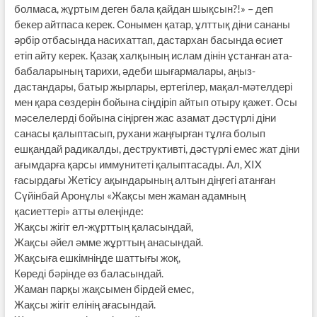
болмаса, жұртым деген бала қайдан шықсын?!» – деп
бекер айтпаса керек. Сонымен қатар, ұлттық діни сананы
әрбір отбасында насихаттап, дастархан басында өсиет
етіп айту керек. Қазақ халқының ислам дінін ұстанған ата-
бабаларының тарихи, әдеби шығармалары, аңыз-
дастандары, батыр жырлары, ертегілер, мақал-мәтелдері
мен қара сөздерін бойына сіңдіріп айтып отыру қажет. Осы
мәселелерді бойына сіңірген жас азамат дәстүрлі діни
санасы қалыптасып, рухани жаңғырған тұлға болып
ешқандай радикалды, деструктивті, дәстүрлі емес жат діни
ағымдарға қарсы иммунитеті қалыптасады. Ал, XIX
ғасырдағы Жетісу ақындарының алтын діңгегі атанған
Сүйінбай Аронұлы «Жақсы мен жаман адамның
қасиеттері» атты өлеңінде:
Жақсы жігіт ел-жұрттың қаласындай,
Жақсы әйел әмме жұрттың анасындай.
Жақсыға ешкімніңде шаттығы жоқ,
Көреді бәрінде өз баласындай.
Жаман парқы жақсымен бірдей емес,
Жақсы жігіт елінің ағасындай.