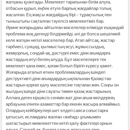
жатқаны қуантады. Мемлекет тарапынан білім алуға,
отбасын құрып, еңбек етуге барлық жағдайлар толық
жасалған. Ең жақсы жағдайдың бірі – тұрақтылық пен
тыныштығы сақталған тәуелсіз мемлекетіміз бар.
Әрине жоғарыдағы айтылған мәселелер елімізде ешқандай
проблема жоқ дегенді білдірмейді, әлі де болса шешілмей
келе жатқан негізгі мәселелер бар. Атап айтсақ, жастар
тәрбиесі, суицид, қылмыстың өсуі, жұмыссыздық,
жемқорлық, сондай-ақ, дәстүрлі емес діни ағымдарға
жастардың өтуі белең алуда. Бұл мәселелерге тек
мемлекет қана емес, қоғам болып бірігіп күресу қажет.
Жоғарыда аталып өткен проблемалардың ішіндегі
деструктивті діни ағымдардың ықпалынан Қазақстан
жастарын қорғап қалу мәселесіне тоқтаған жөн. Соңғы он
жылдың ішінде діни сауаты төмен қазақ жастарының
Аллаға деген кіршіксіз сенімін жат діни ағым өкілдерінің
арбауына ілінген азаматтар бар екенін жасыра алмаймыз.
Олардың кейбіреулері шет елдегі саяси соғыстарға
қатысып, исламдағы жалған «жиһад» ұғымымен
шатастырып мемлекеттен кетіп қалу фактілері орнын
алуда. Сондай-ақ, бұқара халық арасында діни