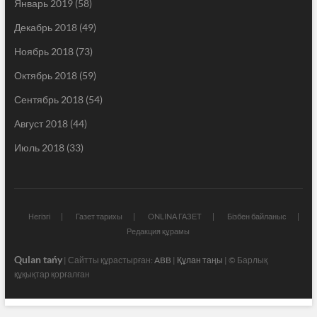
Январь 2019
(58)
Декабрь 2018
(49)
Ноябрь 2018
(73)
Октябрь 2018
(59)
Сентябрь 2018
(54)
Август 2018
(44)
Июль 2018
(33)
Негізгі
Газет тарихы
ONLINA ГАЗЕТ
Бізбен байланыс
Редакция құрамы
Qulan tańy
| Сайтты құрастырған:
ABB
|
Құлан таңы
| © Барлық
құқықтар қорғалған