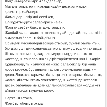
Жақсының сөзін әркім пайдаланар,
Миуалы алма, өріктің ағашындай – десе, ал жаман
қасиеттер жайында:
Жамандар – өтірікші, өсегі көп,
Ел-жұрттың ірткі салар арасына-ай.
Жалған сөзбен бықсытар ел арасын,
Жанбай қалған ағаштың шаласындай – деп айтып, ара-жігін
ажыратып бергенін байқаймыз.
Осындай мәселелерді ескере отырып, рухани байлықтың
бірі дәстүрлі діни санамызды жоғалтпау үшін, діни танымды
біз сырттан емес, қазақ ғалымдарының діни танымын
жастардың саналарына сіңдіріп тәрбиелеген жөн. Шәкәрім
Құдайбердіұлы «Білімсіз ел – жас бала секілді: бір жаңа
нәрсе көрінсе, бұрынғыны тастап соған ұмтылмақшы» –
деген. Яғни, жастарымыз батысқа еліктеп арсыз болмасын,
жалған дін атын жамылған топтардың жетегінде кетпесін
десек, бабаларымыздан қалған салихалы сара жолды жиі
айтып насихаттауымыз керек.
Сержан ҚҰлтаев,
Жамбыл облысы әкімдігі