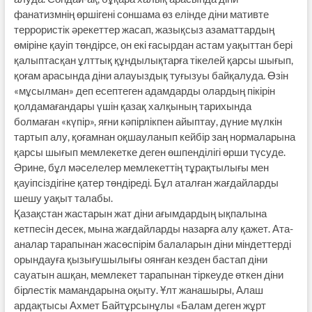
фанатизмнің өршігені соншама өз елінде діни мативте
террористік әрекеттер жасап, жазықсыз азаматтардың
өміріне қауіп төндірсе, он екі ғасырдан астам уақыттан бері
қалыптасқан ұлттық құндылықтарға тікелей қарсы шығып,
қоғам арасында діни алауыздық туғызуы байқалуда. Өзін
«мұсылман» деп есептеген адамдарды олардың пікірін
қолдамағандары үшін қазақ халқының тарихында
болмаған «күпір», яғни кәпірлікпен айыптау, дүние мүлкін
тартып алу, қоғамнан оқшауланып кейбір заң нормаларына
қарсы шығып мемлекетке деген өшпенділігі өрши түсуде.
Әрине, бұл мәселелер мемлекеттің тұрақтылығы мен
қауіпсіздігіне қатер төндіреді. Бұл аталған жағдайларды
шешу уақыт талабы.
Қазақстан жастарын жат діни ағымдардың ықпалына
кетпесін десек, мына жағдайларды назарға алу қажет. Ата-
аналар тарапынан жасөспірім балаларын діни міндеттерді
орындауға қызығушылығы оянған кезден бастап діни
сауатын ашқан, мемлекет тарапынан тіркеуде өткен діни
бірлестік мамандарына оқыту. Ұлт жанашыры, Алаш
ардақтысы Ахмет Байтұрсынұлы «Балам деген жұрт