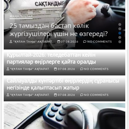
ЖАҢАЛЫҚТАР
25 тамыздан бастап көлік
жүргізушілері үшін не өзгереді?
"ҚҰЛАН ТАҢЫ" АҚПАРАТ.
07.08.2026
NO COMMENTS
Құрылтай-2026: теледебаттан кейін
партиялар өңірлерге қайта оралды
"ҚҰЛАН ТАҢЫ" АҚПАРАТ.
07.08.2026
NO COMMENTS
Сайлауалды күнтәртібі өңірлердің сұранысы
негізінде қалыптасып жатыр
"ҚҰЛАН ТАҢЫ" АҚПАРАТ.
07.08.2026
NO COMMENTS