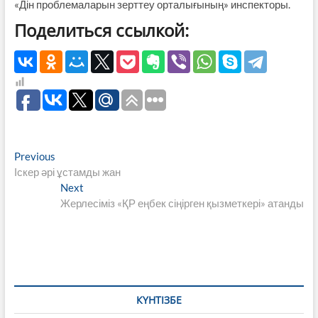
«Дін проблемаларын зерттеу орталығының» инспекторы.
Поделиться ссылкой:
Навигация
Previous
Previous
post:
Іскер әрі ұстамды жан
по
Next
Next
записям
post:
Жерлесіміз «ҚР еңбек сіңірген қызметкері» атанды
КҮНТІЗБЕ