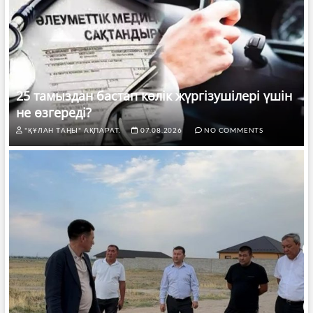
25 тамыздан бастап көлік жүргізушілері үшін
не өзгереді?
"ҚҰЛАН ТАҢЫ" АҚПАРАТ.
07.08.2026
NO COMMENTS