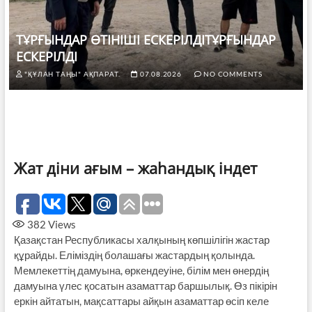
ТҰРҒЫНДАР ӨТІНІШІ ЕСКЕРІЛДІТҰРҒЫНДАР
ЕСКЕРІЛДІ
"ҚҰЛАН ТАҢЫ" АҚПАРАТ.
07.08.2026
NO COMMENTS
Жат діни ағым – жаһандық індет
382
Views
Қазақстан Республикасы халқының көпшілігін жастар
құрайды. Еліміздің болашағы жастардың қолында.
Мемлекеттің дамуына, өркендеуіне, білім мен өнердің
дамуына үлес қосатын азаматтар баршылық. Өз пікірін
еркін айтатын, мақсаттары айқын азаматтар өсіп келе