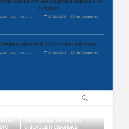
 тамыздан бастап көлік жүргізушілері үшін не
өзгереді?
ұлан таңы" ақпарат.
07.08.2026
No Comments
Көкдөненді көркейтуге көп күш салу керек
ұлан таңы" ақпарат.
07.08.2026
No Comments
баттан
Сайлауалды күнтәртібі
рге
өңірлердің сұранысы