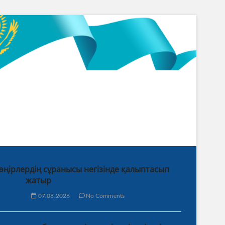
 өңірлердің сұранысы негізінде қалыптасып
жатыр
07.08.2026
No Comments