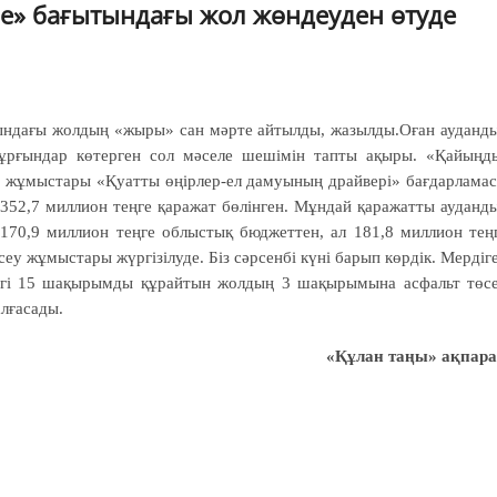
бе» бағытындағы жол жөндеуден өтуде
ндағы жолдың «жыры» сан мәрте айтылды, жазылды.Оған ауданд
тұрғындар көтерген сол мәселе шешімін тапты ақыры. «Қайыңд
 жұмыстары «Қуатты өңірлер-ел дамуының драйвері» бағдарлама
52,7 миллион теңге қаражат бөлінген. Мұндай қаражатты ауданд
 170,9 миллион теңге облыстық бюджеттен, ал 181,8 миллион тең
сеу жұмыстары жүргізілуде. Біз сәрсенбі күні барып көрдік. Мердіг
стігі 15 шақырымды құрайтын жолдың 3 шақырымына асфальт төс
алғасады.
«Құлан таңы» ақпара