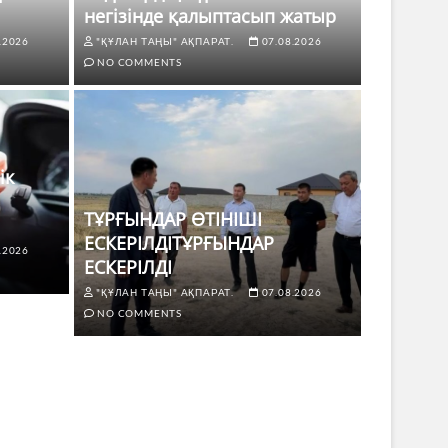
негізінде қалыптасып жатыр
.2026
"ҚҰЛАН ТАҢЫ" АҚПАРАТ.
07.08.2026
NO COMMENTS
ік
ТҰРҒЫНДАР ӨТІНІШІ
ЕСКЕРІЛДІТҰРҒЫНДАР
.2026
ЖАҢАЛЫҚТ
ЕСКЕРІЛДІ
 көлік жүргізушілері үшін не
ТҰРҒЫ
"ҚҰЛАН ТАҢЫ" АҚПАРАТ.
07.08.2026
ЕСКЕР
NO COMMENTS
8.2026
NO COMMENTS
"ҚҰЛАН Т