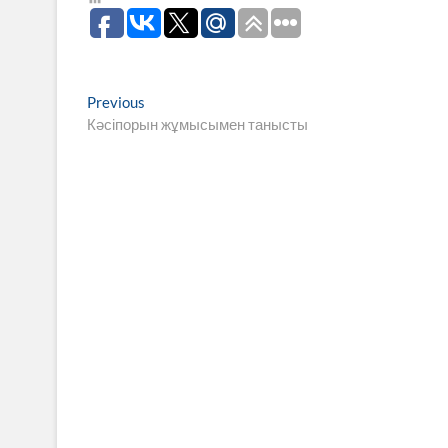
Навигация
Previous
Previous
post:
Кәсіпорын жұмысымен танысты
по
записям