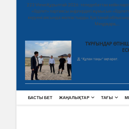
223 ViewsҚұрылтай-2026: теледебаттан кейін парт
«Әділет» партиясы өңірлердегі жұмысын «Әділетт
керуені аясында жалғастырды. Қостанай облысынд
Меңдіқара,…
ТҰРҒЫНДАР ӨТІНІШ
ЕС
"Құлан таңы" ақпарат.
БАСТЫ БЕТ
ЖАҢАЛЫҚТАР
ТАҒЫ
М