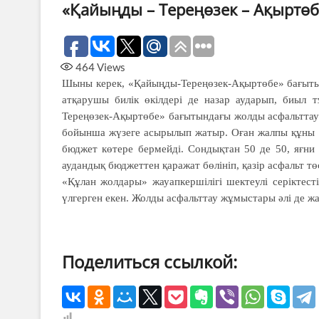
«Қайыңды – Тереңөзек – Ақыртө
464
Views
Шыны керек, «Қайыңды-Тереңөзек-Ақыртөбе» бағыты
атқарушы билік өкілдері де назар аударып, биыл 
Тереңөзек-Ақыртөбе» бағытындағы жолды асфальттау
бойынша жүзеге асырылып жатыр. Оған жалпы құны 3
бюджет көтере бермейді. Сондықтан 50 де 50, яғни
аудандық бюджеттен қаражат бөлініп, қазір асфальт тө
«Құлан жолдары» жауапкершілігі шектеулі серікте
үлгерген екен. Жолды асфальттау жұмыстары әлі де ж
Поделиться ссылкой: