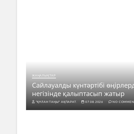
ЖАҢАЛЫҚТАР
ар
Сайлауалды күнтәртібі өңірлер
негізінде қалыптасып жатыр
"ҚҰЛАН ТАҢЫ" АҚПАРАТ.
07.08.2026
NO COMMEN