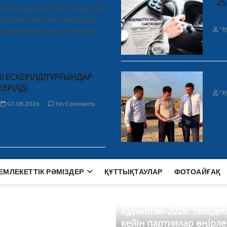
25
иялар өңірлерге қайта оралды
і Қазақстан үшін» мобильді
"Қ
а керуеннің бағыты Ұзынкөл,
І ЕСКЕРІЛДІТҰРҒЫНДАР
КЕРІЛДІ
"Қ
07.08.2026
No Comments
ЕМЛЕКЕТТІК РӘМІЗДЕР
ҚҰТТЫҚТАУЛАР
ФОТОАЙҒАҚ
Құрылтай-2026: теледе
кейін партиялар өңірле