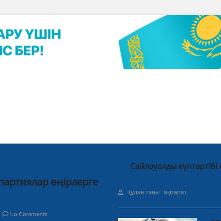
Сайлауалды күнтәртібі
 партиялар өңірлерге
"Құлан таңы" ақпарат.
No Comments