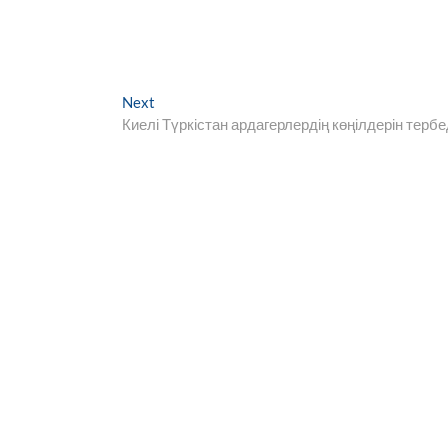
Next
Next
post:
Киелі Түркістан ардагерлердің көңілдерін тербе