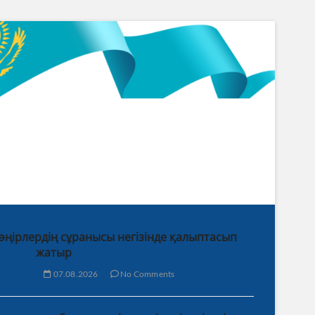
 өңірлердің сұранысы негізінде қалыптасып
жатыр
07.08.2026
No Comments