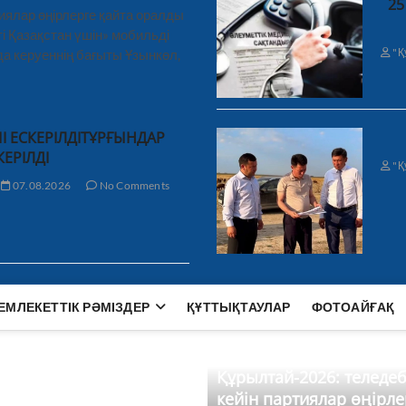
25
иялар өңірлерге қайта оралды
і Қазақстан үшін» мобильді
"Қ
а керуеннің бағыты Ұзынкөл,
І ЕСКЕРІЛДІТҰРҒЫНДАР
КЕРІЛДІ
"Қ
07.08.2026
No Comments
ЕМЛЕКЕТТІК РӘМІЗДЕР
ҚҰТТЫҚТАУЛАР
ФОТОАЙҒАҚ
Құрылтай-2026: теледе
кейін партиялар өңірле