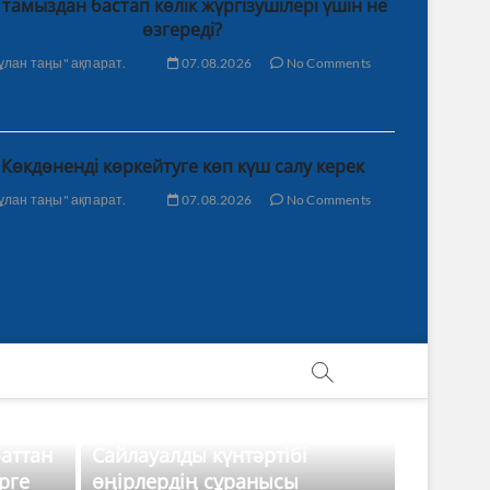
 тамыздан бастап көлік жүргізушілері үшін не
өзгереді?
ұлан таңы" ақпарат.
07.08.2026
No Comments
Көкдөненді көркейтуге көп күш салу керек
ұлан таңы" ақпарат.
07.08.2026
No Comments
баттан
Сайлауалды күнтәртібі
рге
өңірлердің сұранысы