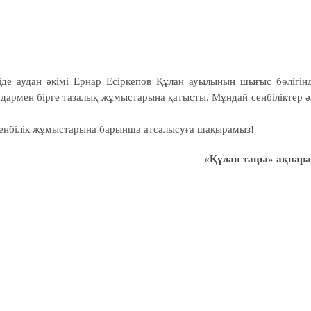
іде аудан әкімі Ернар Есіркепов Құлан ауылының шығыс бөлігін
дармен бірге тазалық жұмыстарына қатысты. Мұндай сенбіліктер ә
сенбілік жұмыстарына барынша атсалысуға шақырамыз!
«Құлан таңы» ақпара