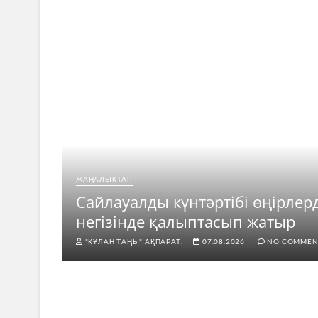
ЖАҢАЛЫҚТАР
ар
Сайлауалды күнтәртібі өңірлер
негізінде қалыптасып жатыр
"ҚҰЛАН ТАҢЫ" АҚПАРАТ.
07.08.2026
NO COMMEN