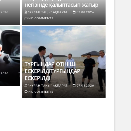
негізінде қалыптасып жатыр
.2026
"ҚҰЛАН ТАҢЫ" АҚПАРАТ.
07.08.2026
NO COMMENTS
ік
ТҰРҒЫНДАР ӨТІНІШІ
ЕСКЕРІЛДІТҰРҒЫНДАР
.2026
ЖАҢАЛЫҚТ
ЕСКЕРІЛДІ
 көлік жүргізушілері үшін не
ТҰРҒЫ
"ҚҰЛАН ТАҢЫ" АҚПАРАТ.
07.08.2026
ЕСКЕР
NO COMMENTS
8.2026
NO COMMENTS
"ҚҰЛАН Т