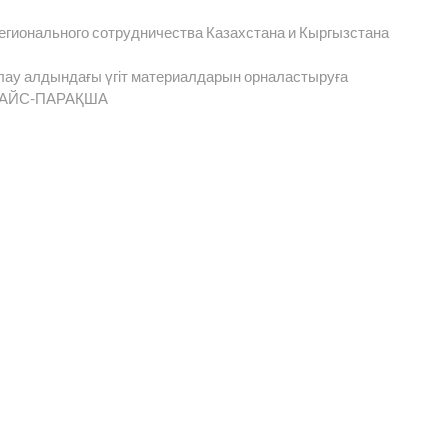
егионального сотрудничества Казахстана и Кыргызстана
лау алдындағы үгіт материалдарын орналастыруға
ы ПРАЙС-ПАРАҚША