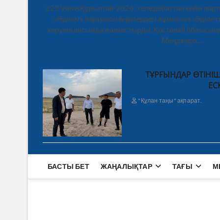
223 ViewsҚұрылтай-2026: теледебаттан кейін парт
«Әділет» партиясы өңірлердегі жұмысын «Әділетт
керуені аясында жалғастырды. Қостанай облысынд
Меңдіқара,…
ТҰРҒЫНДАР ӨТІНІШ
ЕС
"Құлан таңы" ақпарат.
БАСТЫ БЕТ
ЖАҢАЛЫҚТАР
ТАҒЫ
М