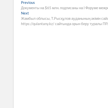
Навигация
Previous
Previous
post:
Документы на $65 млн. подписаны на І Форуме межр
по
Next
Next
записям
post:
Жамбыл облысы, Т.Рысқұлов ауданының әкімін сай
https://qulantany.kz/ сайтында орын беру турал